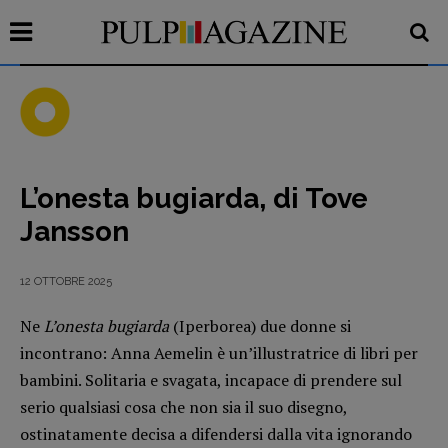
L’onesta bugiarda, di Tove
Recensioni
Jansson
Primo Piano
Interviste
12 OTTOBRE 2025
RUBRICHE
Ne
L’onesta bugiarda
(Iperborea) due donne si
Archeologie del
incontrano: Anna Aemelin è un’illustratrice di libri per
presente
bambini. Solitaria e svagata, incapace di prendere sul
Fumetti
serio qualsiasi cosa che non sia il suo disegno,
Libro & Film
ostinatamente decisa a difendersi dalla vita ignorando
Pulp for kids