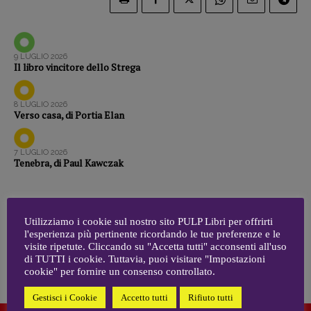
Zong!
DIRETTRICE RESPONSABILE
9 LUGLIO 2026
Antonella Marrone
Il libro vincitore dello Strega
R
EDAZIONE
8 LUGLIO 2026
Walter Catalano
,
Giuseppe Costigliola
,
Verso casa, di Portia Elan
Anna da Re
,
Roberto Derobertis
,
Elio
Grasso
,
Fabio Malagnini
,
Valentina
Marcoli
,
Elisabetta Michielin
,
Nicole
7 LUGLIO 2026
Tenebra, di Paul Kawczak
Spallina
,
Roberto Sturm
,
Tania Tonin
CONTATTI
Case editrici e coordinamento
Utilizziamo i cookie sul nostro sito PULP Libri per offrirti
1
2
3
4
5
…
109
110
recensioni
:
l'esperienza più pertinente ricordando le tue preferenze e le
visite ripetute. Cliccando su "Accetta tutti" acconsenti all'uso
Elio Grasso
[eliovoyager@gmail.com]
di TUTTI i cookie. Tuttavia, puoi visitare "Impostazioni
111
Coordinamento Primo Piano
:
cookie" per fornire un consenso controllato.
Elisabetta Michielin
[michielin.elisabetta@gmail.com]
Gestisci i Cookie
Accetto tutti
Rifiuto tutti