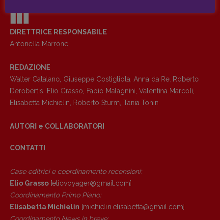
Coordinamento News in breve:
Anna da Re
[anna.dare.comunicazione@gmail.
com]
DIRETTRICE RESPONSABILE
Coordinamento Fumetti:
Antonella Marrone
Fabio Malagnini
[fabio.malagnini@gmail.
com]
REDAZIONE
Coordinamento Pulp for kids e social
media:
Walter Catalano
,
Giuseppe Costigliola
,
Anna da Re
,
Roberto
Valentina Marcoli
Derobertis
,
Elio Grasso
,
Fabio Malagnini
,
Valentina Marcoli
,
[valentina.marcoli@gmail.
com]
Elisabetta Michielin
,
Roberto Sturm
,
Tania Tonin
ARCHIVIO E AUTORI
AUTORI e COLLABORATORI
CONTATTI
Case editrici e coordinamento recensioni
:
Elio Grasso
[eliovoyager@gmail.com]
Coordinamento Primo Piano
:
Elisabetta Michielin
[michielin.elisabetta@gmail.com]
Coordinamento News in breve: