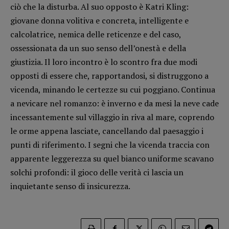
ciò che la disturba. Al suo opposto è Katri Kling:
Opera prima
giovane donna volitiva e concreta, intelligente e
calcolatrice, nemica delle reticenze e del caso,
DOSSIER
ossessionata da un suo senso dell’onestà e della
12 dicembre
giustizia. Il loro incontro è lo scontro fra due modi
Blade Runner 40
opposti di essere che, rapportandosi, si distruggono a
Editoria
vicenda, minando le certezze su cui poggiano. Continua
Intelligenza Artificiale
a nevicare nel romanzo: è inverno e da mesi la neve cade
Maestri sommersi
incessantemente sul villaggio in riva al mare, coprendo
Pasolini 1922-2022
le orme appena lasciate, cancellando dal paesaggio i
Psichedelia
punti di riferimento. I segni che la vicenda traccia con
Scienza
apparente leggerezza su quel bianco uniforme scavano
solchi profondi: il gioco delle verità ci lascia un
Stranimondi
inquietante senso di insicurezza.
Tornare a Ballard
Valerio Evangelisti
Vampirismi