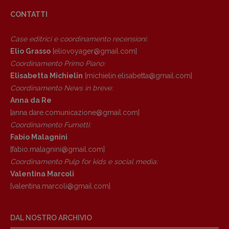
Anna da Re
CONTATTI
[anna.dare.comunicazione@gmail.
com]
Coordinamento Fumetti:
Case editrici e coordinamento recensioni
:
Fabio Malagnini
Elio Grasso
[eliovoyager@gmail.com]
[fabio.malagnini@gmail.
com]
Coordinamento Primo Piano
:
Coordinamento Pulp for kids e social
Elisabetta Michielin
[michielin.elisabetta@gmail.com]
media:
Coordinamento News in breve:
Valentina Marcoli
Anna da Re
[valentina.marcoli@gmail.
com]
[anna.dare.comunicazione@gmail.
com]
ARCHIVIO E AUTORI
Coordinamento Fumetti:
Fabio Malagnini
[fabio.malagnini@gmail.
com]
Coordinamento Pulp for kids e social media:
Valentina Marcoli
[valentina.marcoli@gmail.
com]
DAL NOSTRO ARCHIVIO