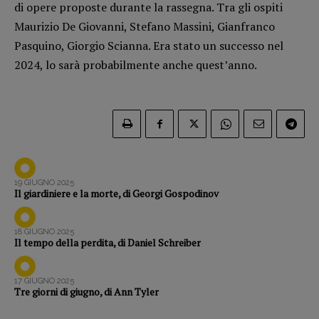
di opere proposte durante la rassegna. Tra gli ospiti
Opera prima
Maurizio De Giovanni, Stefano Massini, Gianfranco
Pasquino, Giorgio Scianna. Era stato un successo nel
DOSSIER
2024, lo sarà probabilmente anche quest’anno.
12 dicembre
Blade Runner 40
Editoria
Intelligenza Artificiale
Maestri sommersi
Pasolini 1922-2022
19 GIUGNO 2025
Il giardiniere e la morte, di Georgi Gospodinov
Psichedelia
Scienza
18 GIUGNO 2025
Stranimondi
Il tempo della perdita, di Daniel Schreiber
Tornare a Ballard
Valerio Evangelisti
17 GIUGNO 2025
Tre giorni di giugno, di Ann Tyler
Vampirismi
Zong!