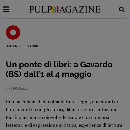
QUANTI FESTIVAL
Recensioni
Un ponte di libri: a Gavardo
Primo Piano
(BS) dall’1 al 4 maggio
Interviste
RUBRICHE
2 MAGGIO 2025
Archeologie del
Una piccola ma ben collaudata rassegna, con stand di
presente
libri, incontri con gli autori, dibattiti e presentazioni.
Fumetti
Particolarmente coinvolte le scuole con concorsi
Libro & Film
letterari e di espressione artistica, esperienze di lettura
Pulp for kids