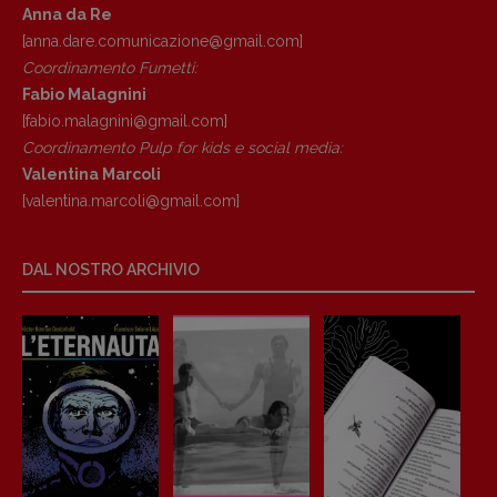
Anna da Re
[anna.dare.comunicazione@gmail.
com]
Coordinamento Fumetti:
Fabio Malagnini
[fabio.malagnini@gmail.
com]
Coordinamento Pulp for kids e social media:
Valentina Marcoli
Copyright © 2018 – 2023 Pulp Magazine –
[valentina.marcoli@gmail.
com]
Associazione Pulp Magazine – registrazione
Tribunale Milano n° 5864/2023 – cod. fis.
97943720157 –
Privacy
DAL NOSTRO ARCHIVIO