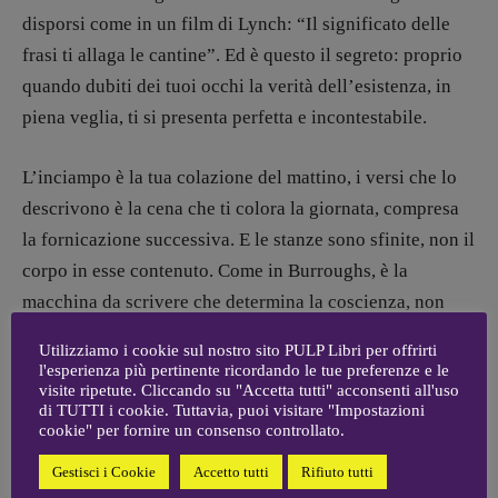
[fabio.malagnini@gmail.
com]
disporsi come in un film di Lynch: “Il significato delle
Coordinamento Pulp for kids e social
frasi ti allaga le cantine”. Ed è questo il segreto: proprio
media:
quando dubiti dei tuoi occhi la verità dell’esistenza, in
Valentina Marcoli
[valentina.marcoli@gmail.
com]
piena veglia, ti si presenta perfetta e incontestabile.
ARCHIVIO E AUTORI
L’inciampo è la tua colazione del mattino, i versi che lo
descrivono è la cena che ti colora la giornata, compresa
la fornicazione successiva. E le stanze sono sfinite, non il
corpo in esse contenuto. Come in Burroughs, è la
macchina da scrivere che determina la coscienza, non
viceversa. Il congegno nel libro, con ragione, sottovaluta
Utilizziamo i cookie sul nostro sito PULP Libri per offrirti
lo scrittore in una sorta di pietà, ma concretamente
l'esperienza più pertinente ricordando le tue preferenze e le
visite ripetute. Cliccando su "Accetta tutti" acconsenti all'uso
misura il lettore in ogni suo anfratto. E non scagiona
di TUTTI i cookie. Tuttavia, puoi visitare "Impostazioni
nessuno: nessun libro che si rispetti è inoffensivo. E
cookie" per fornire un consenso controllato.
questo determina il pensiero astuto che riguarda la poesia
Gestisci i Cookie
Accetto tutti
Rifiuto tutti
quanto la vita: che si lasci perdere, e che si contrasti se