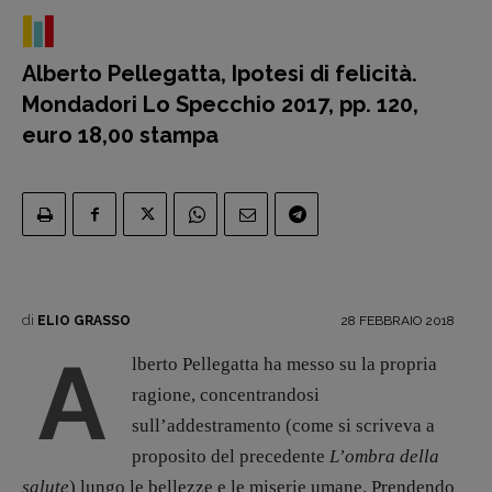
12 dicembre
Blade Runner 40
Editoria
Alberto Pellegatta, Ipotesi di felicità.
Intelligenza Artificiale
Mondadori Lo Specchio 2017, pp. 120,
Maestri sommersi
euro 18,00 stampa
Pasolini 1922-2022
Psichedelia
Scienza
Stranimondi
Tornare a Ballard
Valerio Evangelisti
di
28 FEBBRAIO 2018
ELIO GRASSO
Vampirismi
A
lberto Pellegatta ha messo su la propria
Zong!
ragione, concentrandosi
sull’addestramento (come si scriveva a
DIRETTRICE RESPONSABILE
proposito del precedente
L’ombra della
Antonella Marrone
salute
) lungo le bellezze e le miserie umane. Prendendo