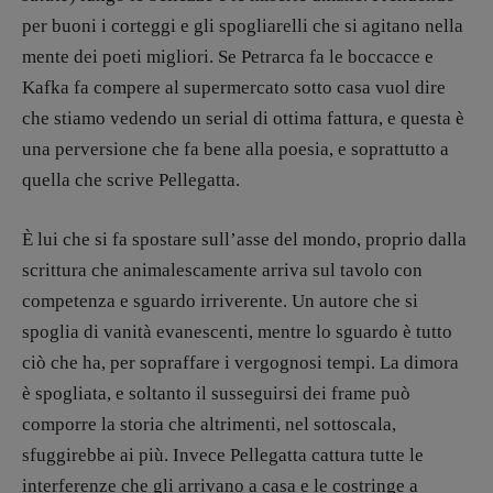
per buoni i corteggi e gli spogliarelli che si agitano nella
R
EDAZIONE
Walter Catalano
,
Giuseppe Costigliola
,
mente dei poeti migliori. Se Petrarca fa le boccacce e
Anna da Re
,
Roberto Derobertis
,
Elio
Kafka fa compere al supermercato sotto casa vuol dire
Grasso
,
Fabio Malagnini
,
Valentina
che stiamo vedendo un serial di ottima fattura, e questa è
Marcoli
,
Elisabetta Michielin
,
Nicole
una perversione che fa bene alla poesia, e soprattutto a
Spallina
,
Roberto Sturm
,
Tania Tonin
quella che scrive Pellegatta.
CONTATTI
Case editrici e coordinamento
È lui che si fa spostare sull’asse del mondo, proprio dalla
recensioni
:
scrittura che animalescamente arriva sul tavolo con
Elio Grasso
[eliovoyager@gmail.com]
competenza e sguardo irriverente. Un autore che si
Coordinamento Primo Piano
:
Elisabetta Michielin
spoglia di vanità evanescenti, mentre lo sguardo è tutto
[michielin.elisabetta@gmail.com]
ciò che ha, per sopraffare i vergognosi tempi. La dimora
Coordinamento News in breve:
è spogliata, e soltanto il susseguirsi dei frame può
Anna da Re
comporre la storia che altrimenti, nel sottoscala,
[anna.dare.comunicazione@gmail.
com]
Coordinamento Fumetti:
sfuggirebbe ai più. Invece Pellegatta cattura tutte le
Fabio Malagnini
interferenze che gli arrivano a casa e le costringe a