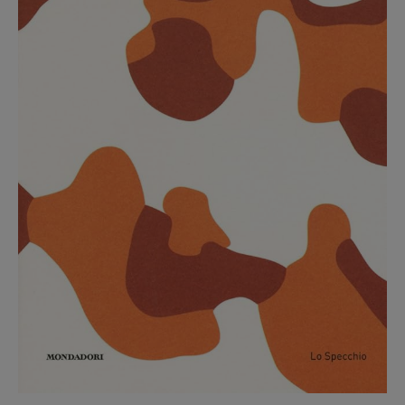
Recensioni
Primo Piano
Interviste
RUBRICHE
Archeologie del
presente
Fumetti
Libro & Film
Pulp for kids
Opera prima
DOSSIER