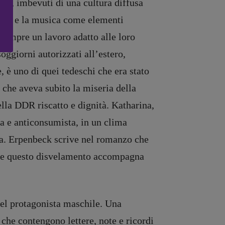
ceri, imbevuti di una cultura diffusa
oesia e la musica come elementi
sempre un lavoro adatto alle loro
oggiorni autorizzati all’estero,
, è uno di quei tedeschi che era stato
e che aveva subito la miseria della
ella DDR riscatto e dignità. Katharina,
ta e anticonsumista, in un clima
zia. Erpenbeck scrive nel romanzo che
o” e questo disvelamento accompagna
el protagonista maschile. Una
 che contengono lettere, note e ricordi