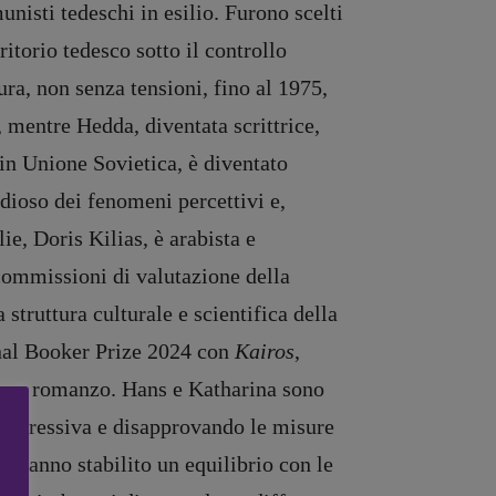
nisti tedeschi in esilio. Furono scelti
itorio tedesco sotto il controllo
ra, non senza tensioni, fino al 1975,
 mentre Hedda, diventata scrittrice,
 in Unione Sovietica, è diventato
dioso dei fenomeni percettivi e,
ie, Doris Kilias, è arabista e
 commissioni di valutazione della
struttura culturale e scientifica della
ional Booker Prize 2024 con
Kairos
,
 suo romanzo. Hans e Katharina sono
à espressiva e disapprovando le misure
i, hanno stabilito un equilibrio con le