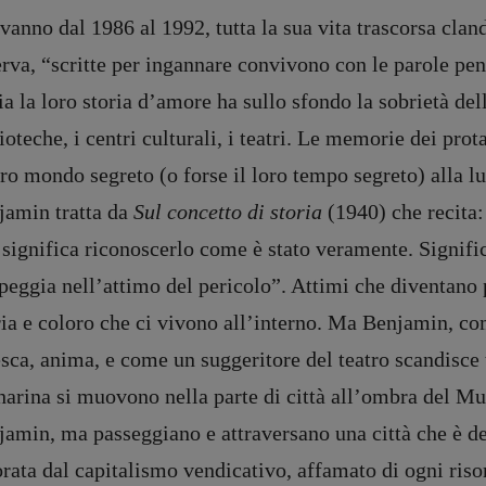
vanno dal 1986 al 1992, tutta la sua vita trascorsa cla
rva, “scritte per ingannare convivono con le parole pen
ia la loro storia d’amore ha sullo sfondo la sobrietà dell
ioteche, i centri culturali, i teatri. Le memorie dei pr
oro mondo segreto (o forse il loro tempo segreto) alla lu
jamin tratta da
Sul concetto di storia
(1940) che recita:
significa riconoscerlo come è stato veramente. Signifi
eggia nell’attimo del pericolo”. Attimi che diventano 
ia e coloro che ci vivono all’interno. Ma Benjamin, co
sca, anima, e come un suggeritore del teatro scandisce 
harina si muovono nella parte di città all’ombra del M
jamin, ma passeggiano e attraversano una città che è d
rata dal capitalismo vendicativo, affamato di ogni riso