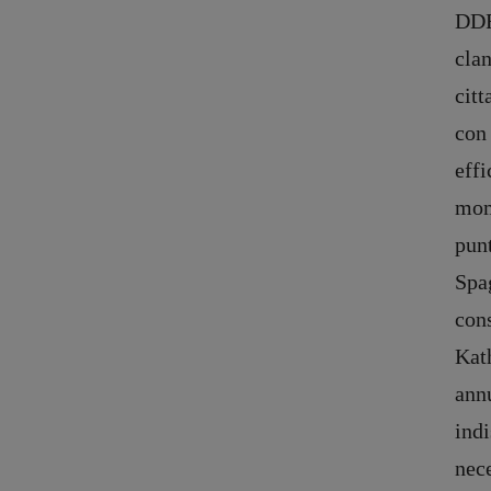
DDR.
clan
citt
con 
effi
mom
punt
Spag
cons
Kat
annu
indi
nece