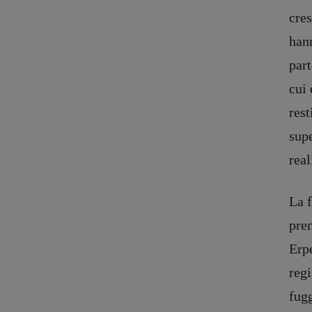
cres
han
part
cui
rest
supe
real
La 
pre
Erpe
regi
fug