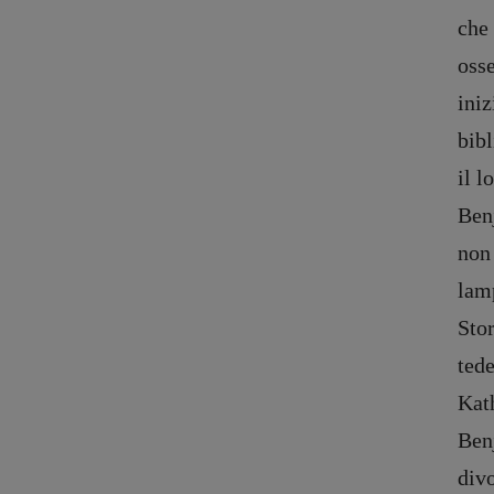
che 
osse
iniz
bibl
il l
Ben
non 
lamp
Stor
tede
Kat
Ben
divo