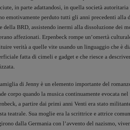
ciute, in parte adattandosi, in quella società autoritaria
no emotivamente perduto tutti gli anni precedenti alla 
e della BRD, assistendo inermi alla dissoluzione dei mo
 erano affezionati. Erpenbeck rompe un’omertà cultural
ituire verità a quelle vite usando un linguaggio che è 
rficiale fatta di cimeli e gadget e che riesce a descriv
izzata.
famiglia di Jenny è un elemento importante del roman
nde corpo quando la musica continuamente evocata nel t
nbeck, a partire dai primi anni Venti era stato militant
sta teatrale. Sua moglie era la scrittrice e attrice com
girono dalla Germania con l’avvento del nazismo, viven