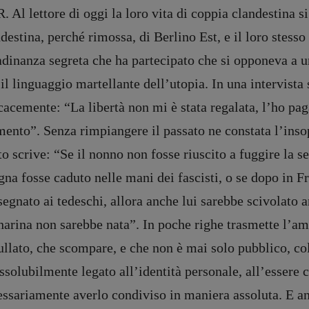
 Al lettore di oggi la loro vita di coppia clandestina si
destina, perché rimossa, di Berlino Est, e il loro stesso
adinanza segreta che ha partecipato che si opponeva a u
il linguaggio martellante dell’utopia. In una intervista
cacemente: “La libertà non mi è stata regalata, l’ho paga
ento”. Senza rimpiangere il passato ne constata l’inso
o scrive: “Se il nonno non fosse riuscito a fuggire la s
na fosse caduto nelle mani dei fascisti, o se dopo in F
egnato ai tedeschi, allora anche lui sarebbe scivolato a
harina non sarebbe nata”. In poche righe trasmette l’am
llato, che scompare, e che non è mai solo pubblico, col
ssolubilmente legato all’identità personale, all’essere
ssariamente averlo condiviso in maniera assoluta. E anc