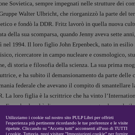
ne Sovietica, sempre impegnati nelle strutture dei comu
Gruppe Walter Ulbricht, che riorganizzò la parte del terr
DIRETTRICE RESPONSABILE
etico e fondò la DDR. Fritz lavorò in quella nuova cultu
Antonella Marrone
e
ata della sua scomparsa, quando Jenny aveva sette anni,
er 40
R
EDAZIONE
 nel 1994. Il loro figlio John Erpenbeck, nato in esilio
Walter Catalano
,
Giuseppe
isico, ricercatore in campo nucleare e cosmologico, stu
a
Costigliola
,
Anna da Re
,
Roberto Derobertis
,
Elio
ne, di storia e filosofia della scienza. La sua prima mogl
Grasso
,
Fabio Malagnini
,
mmersi
uttrice, e ha subito il demansionamento da parte delle
Valentina Marcoli
,
Elisabetta
22-2022
Michielin
,
Nicole Spallina
,
ania federale che avevano il compito di smantellare la 
Roberto Sturm
,
Tania Tonin
 La loro figlia è la scrittrice che ha vinto l’Internat
CONTATTI
ny Erpenbeck, ed è di persone come queste che parla il
i
Case editrici e coordinamento
allard
intellettuali che, pur lamentando una non piena libert
recensioni
:
Utilizziamo i cookie sul nostro sito PULP Libri per offrirti
l'esperienza più pertinente ricordando le tue preferenze e le visite
gelisti
Elio Grasso
marginazione attuate nei confronti di colleghi dissident
ripetute. Cliccando su "Accetta tutti" acconsenti all'uso di TUTTI
[eliovoyager@gmail.com]
i cookie. Tuttavia, puoi visitare "Impostazioni cookie" per fornire