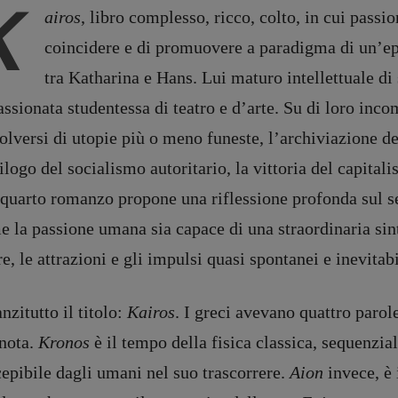
K
airos
, libro complesso, ricco, colto, in cui passi
coincidere e di promuovere a paradigma di un’e
tra Katharina e Hans. Lui maturo intellettuale di
ssionata studentessa di teatro e d’arte. Su di loro incom
olversi di utopie più o meno funeste, l’archiviazione 
ilogo del socialismo autoritario, la vittoria del capit
quarto romanzo propone una riflessione profonda sul sen
 la passione umana sia capace di una straordinaria sinto
e, le attrazioni e gli impulsi quasi spontanei e inevitab
nzitutto il titolo:
Kairos
. I greci avevano quattro parol
 nota.
Kronos
è il tempo della fisica classica, sequenzia
epibile dagli umani nel suo trascorrere.
Aion
invece, è 