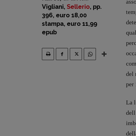
asso
Vigliani,
Sellerio
, pp.
temp
396, euro 18,00
det
stampa, euro 11,99
epub
qua
per
occa
come
del 
per 
La l
dell
imbe
dell