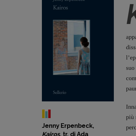
appa
diss
l’ep
suo 
come
paur
Inna
più
Jenny Erpenbeck,
perc
Kairos
, tr. di Ada