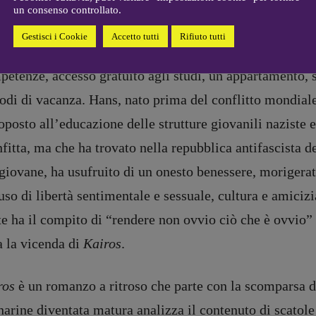
ttive di Stato. Ma sono studiosi appassionati, colti, sin
Coordinamento Primo Piano
:
un consenso controllato.
Elisabetta Michielin
 nell’antifascismo tedesco che ha avuto il teatro, la p
Gestisci i Cookie
Accetto tutti
Rifiuto tutti
[michielin.elisabetta@gmail.com]
amentali di quell’identità nazionale. Per questo hanno 
Coordinamento News in breve:
Anna da Re
etenze, accesso gratuito agli studi, un appartamento, s
[anna.dare.comunicazione@gmail.
odi di vacanza. Hans, nato prima del conflitto mondiale
com]
Coordinamento Fumetti:
oposto all’educazione delle strutture giovanili naziste 
Fabio Malagnini
fitta, ma che ha trovato nella repubblica antifascista d
[fabio.malagnini@gmail.
com]
Coordinamento Pulp for kids e
giovane, ha usufruito di un onesto benessere, morigera
social media:
uso di libertà sentimentale e sessuale, cultura e amici
Valentina Marcoli
[valentina.marcoli@gmail.
com]
rte ha il compito di “rendere non ovvio ciò che è ovvi
ARCHIVIO E AUTORI
a la vicenda di
Kairos
.
ros
è un romanzo a ritroso che parte con la scomparsa d
registrazione Tribunale Milano n° 5864/2023 – cod. fis. 97943720157 –
Privacy
arine diventata matura analizza il contenuto di scatole