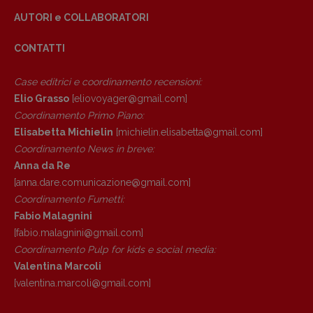
AUTORI e COLLABORATORI
Copyright © 2018 – 2023 Pulp Magazine –
CONTATTI
Associazione Pulp Magazine – registrazione
Tribunale Milano n° 5864/2023 – cod. fis.
Case editrici e coordinamento recensioni
:
97943720157 –
Privacy
Elio Grasso
[eliovoyager@gmail.com]
Coordinamento Primo Piano
:
Elisabetta Michielin
[michielin.elisabetta@gmail.com]
Coordinamento News in breve:
Anna da Re
[anna.dare.comunicazione@gmail.
com]
Coordinamento Fumetti:
Fabio Malagnini
[fabio.malagnini@gmail.
com]
Coordinamento Pulp for kids e social media:
Valentina Marcoli
[valentina.marcoli@gmail.
com]