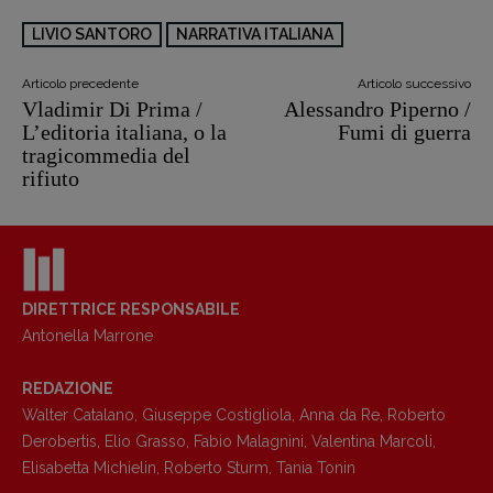
LIVIO SANTORO
NARRATIVA ITALIANA
Articolo precedente
Articolo successivo
Vladimir Di Prima /
Alessandro Piperno /
L’editoria italiana, o la
Fumi di guerra
tragicommedia del
rifiuto
DIRETTRICE RESPONSABILE
Antonella Marrone
REDAZIONE
Walter Catalano
,
Giuseppe Costigliola
,
Anna da Re
,
Roberto
Derobertis
,
Elio Grasso
,
Fabio Malagnini
,
Valentina Marcoli
,
Elisabetta Michielin
,
Roberto Sturm
,
Tania Tonin