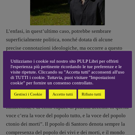
ARCHIVIO E AUTORI
L’enfasi, in quest’ultimo caso, potrebbe sembrare
superficialmente politica, nonché dotata di alcune
precise connotazioni ideologiche, ma occorre a questo
punto giustapporvi la lettura di almeno un altro testo,
Utilizziamo i cookie sul nostro sito PULP Libri per offrirti
“Sull’opportunità delle revisioni normative”, ad esempio
l'esperienza più pertinente ricordando le tue preferenze e le
visite ripetute. Cliccando su "Accetta tutti" acconsenti all'uso
di questo passaggio: “Serina non fece in tempo ad
di TUTTI i cookie. Tuttavia, puoi visitare "Impostazioni
accogliere l’imputato successivo che fu distratto da un
cookie" per fornire un consenso controllato.
lamento lugubre proveniente dal fosso: era la voce di
Gestisci i Cookie
Accetto tutti
Rifiuto tutti
Glodana Mosselet, ma assai più ampia, più profonda, più
minacciosa, e di certo capace di plurimi accenti: in quella
voce c’era la voce del popolo tutto, e la voce del popolo
ctonio dei morti”. Il popolo di Santoro denota sempre la
compresenza del popolo dei vivi e dei morti, e il mondo