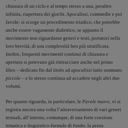
Maestri sommersi
chiusura di un ciclo e al tempo stesso a una, peraltro
Pasolini 1922-2022
infinita, riapertura dei giochi. Apocalissi, commedie e poi
Psichedelia
favole: si scorge un procedimento triadico, che potrebbe
Scienza
anche essere vagamente dialettico, se appunto il
Stranimondi
movimento non riguardasse generi e testi, portatori nella
Tornare a Ballard
loro brevità, di una complessità ben più stratificata.
Valerio Evangelisti
Inoltre, frequenti movimenti continui di chiusura e
Vampirismi
apertura si potevano già rintracciare anche nel primo
Zong!
libro – dedicato fin dal titolo ad
apocalissi
tutto sommato
piccole
– e lo stesso continua ad accadere negli altri due
DIRETTRICE RESPONSABILE
volumi.
Antonella Marrone
Per quanto riguarda, in particolare, le
Favole nuove
, vi si
R
EDAZIONE
registra ancora una volta l’attraversamento di vari generi
Walter Catalano
,
Giuseppe Costigliola
,
Anna da Re
,
Roberto Derobertis
,
Elio
testuali, all’interno, comunque, di una forte coesione
Grasso
,
Fabio Malagnini
,
Valentina
tematica e linguistico-formale di fondo: la prosa