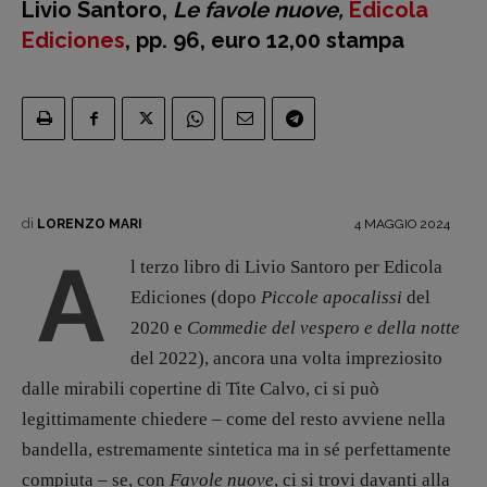
Livio Santoro,
Le favole nuove,
Edicola
Primo Piano
Ediciones
, pp. 96, euro 12,00 stampa
Interviste
RUBRICHE
Archeologie del
presente
Fumetti
Libro & Film
di
4 MAGGIO 2024
LORENZO MARI
Pulp for kids
A
l terzo libro di Livio Santoro per Edicola
Opera prima
Ediciones (dopo
Piccole apocalissi
del
2020 e
Commedie del vespero e della notte
DOSSIER
del 2022), ancora una volta impreziosito
12 dicembre
dalle mirabili copertine di Tite Calvo, ci si può
Blade Runner 40
legittimamente chiedere – come del resto avviene nella
Editoria
bandella, estremamente sintetica ma in sé perfettamente
Intelligenza Artificiale
compiuta – se, con
Favole nuove
, ci si trovi davanti alla