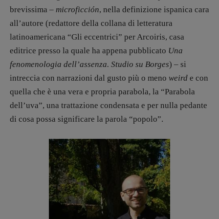
Marcoli
,
Elisabetta Michielin
,
Nicole
brevissima –
microficción
, nella definizione ispanica cara
Spallina
,
Roberto Sturm
,
Tania Tonin
all’autore (redattore della collana di letteratura
CONTATTI
latinoamericana “Gli eccentrici” per Arcoiris, casa
Case editrici e coordinamento
editrice presso la quale ha appena pubblicato
Una
recensioni
:
fenomenologia dell’assenza. Studio su Borges
) – si
Elio Grasso
[eliovoyager@gmail.com]
intreccia con narrazioni dal gusto più o meno
weird
e con
Coordinamento Primo Piano
:
Elisabetta Michielin
quella che è una vera e propria parabola, la “Parabola
[michielin.elisabetta@gmail.com]
dell’uva”, una trattazione condensata e per nulla pedante
Coordinamento News in breve:
di cosa possa significare la parola “popolo”.
Anna da Re
[anna.dare.comunicazione@gmail.
com]
Coordinamento Fumetti:
Fabio Malagnini
[fabio.malagnini@gmail.
com]
Coordinamento Pulp for kids e social
media:
Valentina Marcoli
[valentina.marcoli@gmail.
com]