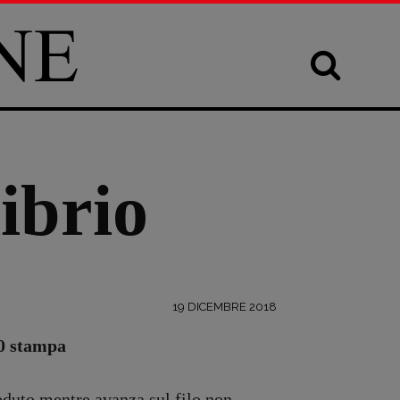
ibrio
19 DICEMBRE 2018
00 stampa
seduto mentre avanza sul filo non