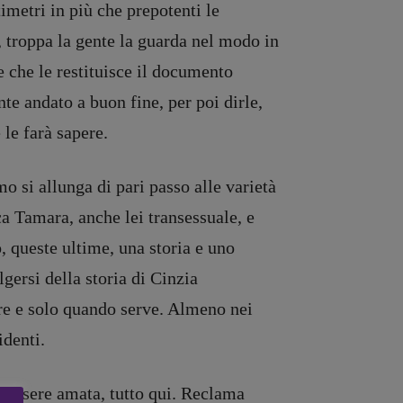
imetri in più che prepotenti le
, troppa la gente la guarda nel modo in
e che le restituisce il documento
te andato a buon fine, per poi dirle,
le farà sapere.
 si allunga di pari passo alle varietà
ca Tamara, anche lei transessuale, e
o, queste ultime, una storia e uno
lgersi della storia di Cinzia
re e solo quando serve. Almeno nei
identi.
d essere amata, tutto qui. Reclama