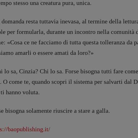
empo stesso una creatura pura, unica.
registrazione Tribunale Milano n° 5864/2023 – cod. fis. 97943720157 –
Privacy
domanda resta tuttavia inevasa, al termine della lettura
ole per formularla, durante un incontro nella comunità 
: «Cosa ce ne facciamo di tutta questa tolleranza da pa
siamo amarli o essere amati da loro?»
i lo sa, Cinzia? Chi lo sa. Forse bisogna tutti fare come
. O come te, quando scopri il sistema per salvarti dal 
ti hanno voluta.
e bisogna solamente riuscire a stare a galla.
s://baopublishing.it/