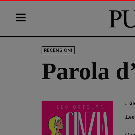
RECENSIONI
Parola d’
GI
di
Leo
Ogni