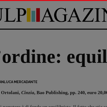
ordine: equil
ANLUCA MERCADANTE
 Ortolani,
Cinzia
, Bao Publishing, pp. 240, euro 20,
 narratore è di fondo un equilibrista. Il fatto che stia 