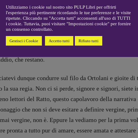
allard
recensioni
:
plicazione della più antica e viscerale legge umana est
Utilizziamo i cookie sul nostro sito PULP Libri per offrirti
l'esperienza più pertinente ricordando le tue preferenze e le visite
gelisti
Elio Grasso
sto che Cinzia ammette spesso di sentirsi essere: una 
ripetute. Cliccando su "Accetta tutti" acconsenti all'uso di TUTTI
[eliovoyager@gmail.com]
i cookie. Tuttavia, puoi visitare "Impostazioni cookie" per fornire
vestiti, giammai, quelle vanno via, ricorda lei stessa a
Coordinamento Primo Piano
:
un consenso controllato.
Elisabetta Michielin
e parlotta per strada. Una macchia della società, si sen
Gestisci i Cookie
Accetto tutti
Rifiuto tutti
[michielin.elisabetta@gmail.com]
detersivo di fiducia con due fustini di un detersivo qua
Coordinamento News in breve:
Anna da Re
ddio, che restano.
[anna.dare.comunicazione@gmail.
com]
Coordinamento Fumetti:
iatevi dunque condurre sul filo da Ortolani e gioite di 
Fabio Malagnini
o la sua regia. Non ci si perde, signore e signori, siete 
[fabio.malagnini@gmail.
com]
Coordinamento Pulp for kids e
no lettori del Ratto, questo capolavoro della narrativa
social media:
onaggio che non si deve esitare a definire vergine, pri
Valentina Marcoli
[valentina.marcoli@gmail.
com]
mai vergine, non è. Eppure la vediamo per la prima volt
re pronta a tutto pur di amare, essere amata e attestare
ARCHIVIO E AUTORI