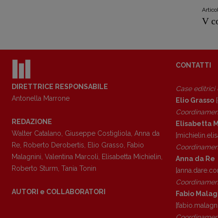
Artic
V c
CONTATTI
DIRETTRICE RESPONSABILE
Case editrici
Antonella Marrone
Elio Grasso
[
Coordinamen
REDAZIONE
Elisabetta M
Walter Catalano
,
Giuseppe Costigliola
,
Anna da
[michielin.el
Re
,
Roberto Derobertis
,
Elio Grasso
,
Fabio
Coordinament
Malagnini
,
Valentina Marcoli
,
Elisabetta Michielin
,
Anna da Re
Roberto Sturm
,
Tania Tonin
[anna.dare.c
Coordinament
AUTORI e COLLABORATORI
Fabio Malag
[fabio.malagn
Coordinament