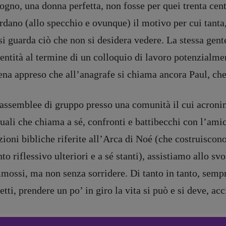
ogno, una donna perfetta, non fosse per quei trenta cent
rdano (allo specchio e ovunque) il motivo per cui tanta
si guarda ciò che non si desidera vedere. La stessa gent
entità al termine di un colloquio di lavoro potenzialmen
na appreso che all’anagrafe si chiama ancora Paul, che 
DIRETTRICE RESPONSABILE
Antonella Marrone
e
assemblee di gruppo presso una comunità il cui acronimo
er 40
R
EDAZIONE
uali che chiama a sé, confronti e battibecchi con l’ami
Walter Catalano
,
Giuseppe
a
Costigliola
,
Anna da Re
,
zioni bibliche riferite all’Arca di Noé (che costruiscon
Roberto Derobertis
,
Elio
to riflessivo ulteriori e a sé stanti), assistiamo allo svo
Grasso
,
Fabio Malagnini
,
mmersi
Valentina Marcoli
,
Elisabetta
mossi, ma non senza sorridere. Di tanto in tanto, semp
22-2022
Michielin
,
Nicole Spallina
,
tti, prendere un po’ in giro la vita si può e si deve, acc
Roberto Sturm
,
Tania Tonin
CONTATTI
i
poi, dalla vita, Cinzia cosa chiede, di grazia? Amare e
Case editrici e coordinamento