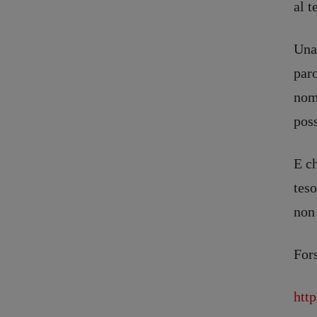
al t
Copyright © 2018 – 2023 Pulp Magazine – Associazione Pulp Magazine – 
Una 
par
nome
pos
E ch
teso
non 
Fors
http