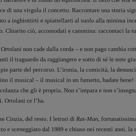
ce di una virgola il concetto. Raccontare una storia si
to a inghiottirti e spiattellarti al suolo alla minima inc
o. Chiarito ciò, accomodati e cammina: raccontaci la t
Ortolani non cade dalla corda – e non pago cambia rotta,
nti il traguardo da raggiungere e sotto di sé le note giu
ie parte del percorso. L’ironia, la comicità, la denuncia
ino il musical – il musical in un fumetto, badate bene!
olanza che gli è propria. Non s’impara e non s’insegna,
i. Ortolani ce l’ha.
 Cinzia, del resto. I lettori di
Rat-Man
, fortunatissim
tto e sceneggiato dal 1989 e chiuso nei recenti anni, l