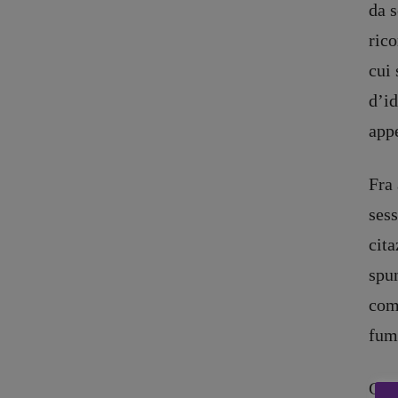
da s
rico
cui 
d’id
appe
Recensioni
DOSSIER
Primo Piano
12 dicembr
Fra 
Interviste
Blade Runn
RUBRICHE
Editoria
sess
Archeologie del
Intelligenz
cita
presente
Artificiale
spun
Fumetti
Maestri so
com
Libro & Film
Pasolini 19
fume
Pulp for kids
Psichedelia
Opera prima
Scienza
Stranimond
Che 