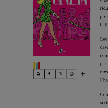
ridu
pron
bell
Leo 
dava
comp
perf
mesc
l’ha
Come
scri