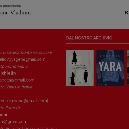
olo precedente
ome Vladimir
R
DAL NOSTRO ARCHIVIO
 e coordinamento recensioni
:
eliovoyager@gmail.com]
to Primo Piano
:
ichielin
isabetta@gmail.com]
o News in breve:
omunicazione@gmail.
com]
o Fumetti:
nini
ini@gmail.
com]
o Pulp for kids e social media: