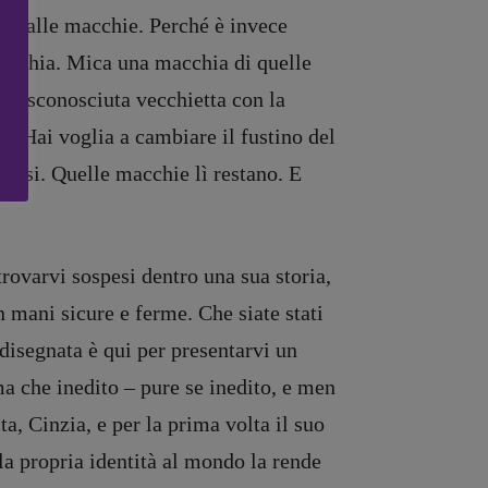
esa alle macchie. Perché è invece
macchia. Mica una macchia di quelle
 una sconosciuta vecchietta con la
te. Hai voglia a cambiare il fustino del
lsiasi. Quelle macchie lì restano. E
trovarvi sospesi dentro una sua storia,
in mani sicure e ferme. Che siate stati
 disegnata è qui per presentarvi un
ma che inedito – pure se inedito, e men
a, Cinzia, e per la prima volta il suo
 la propria identità al mondo la rende