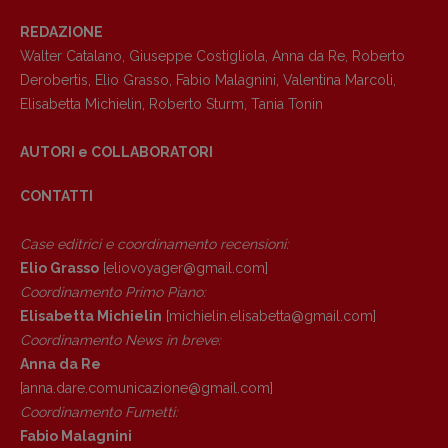
REDAZIONE
Walter Catalano
,
Giuseppe Costigliola
,
Anna da Re
,
Roberto
Derobertis
,
Elio Grasso
,
Fabio Malagnini
,
Valentina Marcoli
,
Elisabetta Michielin
,
Roberto Sturm
,
Tania Tonin
Copyright © 2018 – 2023 Pulp Magazine –
Associazione Pulp Magazine – registrazione
AUTORI e COLLABORATORI
Tribunale Milano n° 5864/2023 – cod. fis.
97943720157 –
Privacy
CONTATTI
Case editrici e coordinamento recensioni
:
Elio Grasso
[eliovoyager@gmail.com]
Coordinamento Primo Piano
:
Elisabetta Michielin
[michielin.elisabetta@gmail.com]
Coordinamento News in breve:
Anna da Re
[anna.dare.comunicazione@gmail.
com]
Coordinamento Fumetti:
Fabio Malagnini