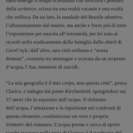
tanto emerge il tempo scardinato che sbriciola i pensieri
Anna da Re
,
Roberto Derobertis
,
Elio
della scrittrice, scissa tra una realtà vacante e una realtà
Grasso
,
Fabio Malagnini
,
Valentina
che soffoca. Da un lato, la
saudade
del Brasile adottivo,
Marcoli
,
Elisabetta Michielin
,
Nicole
l’allontanamento dal marito, ma anche e forse più di tutto
Spallina
,
Roberto Sturm
,
Tania Tonin
l’esposizione per nascita all’estraneità, per lei nata ai
CONTATTI
ricordi nello sradicamento della famiglia dallo
shtetl
di
Case editrici e coordinamento
Cecel’nyk; dall’altro, una città ordinata e “senza
recensioni
:
demoni”, costretta tra montagne e scavata da un serpente
Elio Grasso
[eliovoyager@gmail.com]
d’acqua, l’Aar, tentatore di suicidi.
Coordinamento Primo Piano
:
Elisabetta Michielin
[michielin.elisabetta@gmail.com]
“La mia geografia è il mio corpo, non questa città”, pensa
Coordinamento News in breve:
Clarice, e indugia dal ponte Kirchenfeld, sporgendosi sui
Anna da Re
37 metri che la separano dall’acqua. Il richiamo
[anna.dare.comunicazione@gmail.
com]
dell’acqua, l’attrazione e la repulsione nei confronti di
Coordinamento Fumetti:
Fabio Malagnini
questo elemento, costituiscono un vero e proprio
[fabio.malagnini@gmail.
com]
leitmotiv
del romanzo. L’acqua preme e cerca di aprire
Coordinamento Pulp for kids e social
varchi ovunque nella testa di Clarice: è il naufragio del