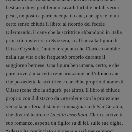
bestiario dove proliferano cavalli farfalle bufali vermi
pesci, un posto a parte occupa il cane, che apre e in un
certo senso chiude il libro: al ricordo del fedele
Dilermando, il cane che la scrittrice abbandonò in Italia
prima di trasferirsi in Svizzera, si affianca la figura di
Ulisse Grysoler, l’unico terapeuta che Clarice conobbe
nella sua vita e che frequentò proprio durante il
soggiorno bernese. Una figura ben umana, certo; e che
pure troverà una certa reincarnazione nell’ultimo cane
che possedette la scrittrice e che ebbe proprio il nome di
Ulisse (cane che la sfigurò, per altro). Il libro si chiude
proprio con il distacco da Grysoler e con la proiezione
verso la periferia distante e immaginaria di Sâo Geraldo,
che diverrà teatro de
La città assediata
. Clarice scrive il
suo romanzo, aspetta un figlio: su di lei, sulle sue dighe,
“adesso ha cominciato a piovere e sarà per sempre”.