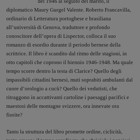
del 1946 al seguito del marito, il
Editoria
diplomatico Maury Gurgel Valente. Roberto Francavilla,
Intelligenza Artificiale
ordinario di Letteratura portoghese e brasiliana
Maestri sommersi
all’università di Genova, traduttore e profondo
Pasolini 1922-2022
conoscitore dell’opera di Lispector, colloca il suo
Psichedelia
romanzo di esordio durante il periodo bernese della
Scienza
scrittrice. Il libro è scandito dal ritmo delle stagioni, in
Stranimondi
otto capitoli che coprono il biennio 1946-1948. Ma quale
Tornare a Ballard
tempo scorre dentro la testa di Clarice? Quello degli
Valerio Evangelisti
impassibili cittadini bernesi, muti soprabiti ambulanti dal
Vampirismi
cuore d’orologio a cucù? Quello dei vedutisti, che
Zong!
ritraggono in accattivanti cartoline i paesaggi pacifici e
maestosi delle montagne svizzere, ora innevate ora
DIRETTRICE RESPONSABILE
fiorite?
Antonella Marrone
Tanto la struttura del libro promette ordine, ciclicità,
R
EDAZIONE
Walter Catalano
,
Giuseppe Costigliola
,