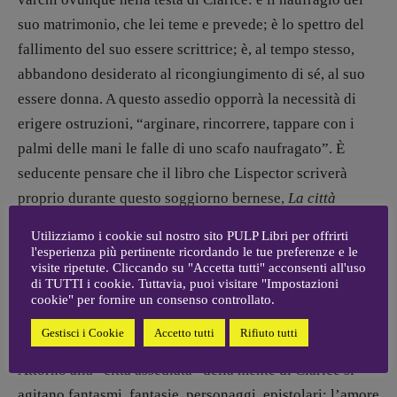
media:
suo matrimonio, che lei teme e prevede; è lo spettro del
Valentina Marcoli
[valentina.marcoli@gmail.
com]
fallimento del suo essere scrittrice; è, al tempo stesso,
abbandono desiderato al ricongiungimento di sé, al suo
ARCHIVIO E AUTORI
essere donna. A questo assedio opporrà la necessità di
erigere ostruzioni, “arginare, rincorrere, tappare con i
palmi delle mani le falle di uno scafo naufragato”. È
seducente pensare che il libro che Lispector scriverà
proprio durante questo soggiorno bernese,
La città
assediata
(recentemente edito da Adelphi nella
Utilizziamo i cookie sul nostro sito PULP Libri per offrirti
traduzione di Roberto Francavilla e Elena Manzato), sia
l'esperienza più pertinente ricordando le tue preferenze e le
visite ripetute. Cliccando su "Accetta tutti" acconsenti all'uso
il frutto di questo gesto: tappare una falla con i palmi
di TUTTI i cookie. Tuttavia, puoi visitare "Impostazioni
delle mani, piuttosto che martellar di dita sulla macchina
cookie" per fornire un consenso controllato.
da scrivere.
Gestisci i Cookie
Accetto tutti
Rifiuto tutti
Attorno alla “città assediata” della mente di Clarice si
agitano fantasmi, fantasie, personaggi, epistolari: l’amore