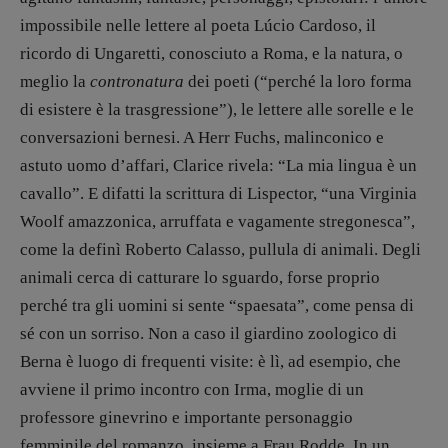
impossibile nelle lettere al poeta Lúcio Cardoso, il
ricordo di Ungaretti, conosciuto a Roma, e la natura, o
meglio la
contronatura
dei poeti (“perché la loro forma
di esistere è la trasgressione”), le lettere alle sorelle e le
conversazioni bernesi. A Herr Fuchs, malinconico e
astuto uomo d’affari, Clarice rivela: “La mia lingua è un
cavallo”. E difatti la scrittura di Lispector, “una Virginia
Woolf amazzonica, arruffata e vagamente stregonesca”,
come la definì Roberto Calasso, pullula di animali. Degli
animali cerca di catturare lo sguardo, forse proprio
perché tra gli uomini si sente “spaesata”, come pensa di
sé con un sorriso. Non a caso il giardino zoologico di
Berna è luogo di frequenti visite: è lì, ad esempio, che
avviene il primo incontro con Irma, moglie di un
professore ginevrino e importante personaggio
femminile del romanzo, insieme a Frau Rodde. In un