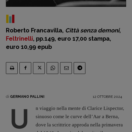
Recensioni
Primo Piano
Roberto Francavilla,
Città senza demoni
,
Interviste
Feltrinelli
, pp.149, euro 17,00 stampa,
RUBRICHE
euro 10,99 epub
Archeologie del
presente
Fumetti
Libro & Film
Pulp for kids
Opera prima
di
12 OTTOBRE 2024
GERMANO PALLINI
U
n viaggio nella mente di Clarice Lispector,
DOSSIER
sinuoso come le curve dell’Aar a Berna,
12 dicembre
dove la scrittrice approda nella primavera
Blade Runner 40