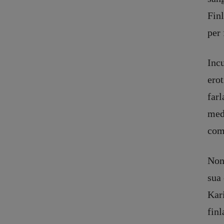
Finl
per 
Incu
erot
farl
medi
com
Non 
sua 
Kari
finl