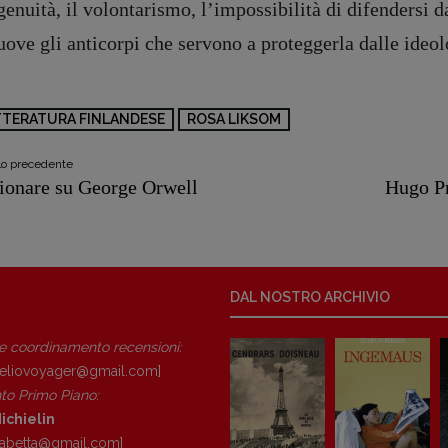
genuità, il volontarismo, l’impossibilità di difendersi 
ove gli anticorpi che servono a proteggerla dalle ideol
TTERATURA FINLANDESE
ROSA LIKSOM
olo precedente
ionare su George Orwell
Hugo Pr
DAL NOSTRO ARCHIVIO
 e coordinamento recensioni
:
eliovoyager@gmail.com]
to Primo Piano
:
ichielin
isabetta@gmail.com]