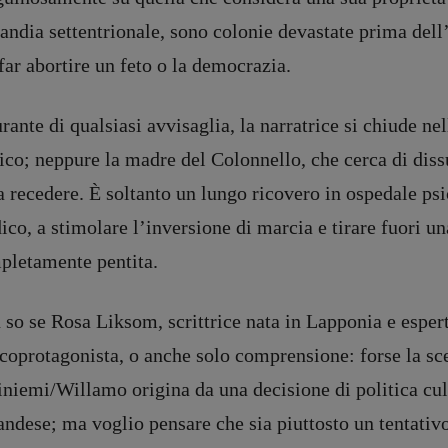
andia settentrionale, sono colonie devastate prima del
far abortire un feto o la democrazia.
rante di qualsiasi avvisaglia, la narratrice si chiude nel
ico; neppure la madre del Colonnello, che cerca di dissu
a recedere. È soltanto un lungo ricovero in ospedale psic
co, a stimolare l’inversione di marcia e tirare fuori un
pletamente pentita.
so se Rosa Liksom, scrittrice nata in Lapponia e esper
coprotagonista, o anche solo comprensione: forse la sce
niemi/Willamo origina da una decisione di politica cult
andese; ma voglio pensare che sia piuttosto un tentativo