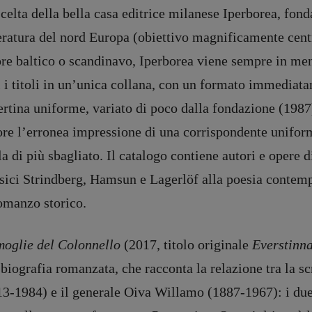
celta della bella casa editrice milanese Iperborea, fonda
teratura del nord Europa (obiettivo magnificamente cent
re baltico o scandinavo, Iperborea viene sempre in ment
i i titoli in un’unica collana, con un formato immediat
rtina uniforme, variato di poco dalla fondazione (1987
ore l’erronea impressione di una corrispondente uniformi
a di più sbagliato. Il catalogo contiene autori e opere 
sici Strindberg, Hamsun e Lagerlöf alla poesia contemp
romanzo storico.
moglie del Colonnello
(2017, titolo originale
Everstinn
biografia romanzata, che racconta la relazione tra la s
13-1984) e il generale Oiva Willamo (1887-1967): i due 