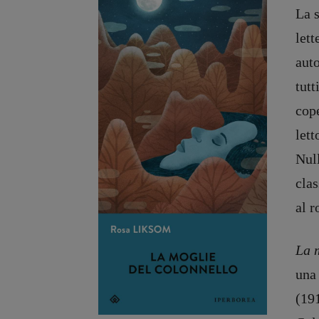
La s
let
auto
tutt
cope
lett
Null
clas
al 
La 
una 
(19