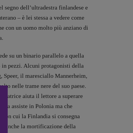
nel segno dell’ultradestra finlandese e
uterano – è lei stessa a vedere come
one con un uomo molto più anziano di
a.
de su un binario parallelo a quella
in pezzi. Alcuni protagonisti della
g, Speer, il maresciallo Mannerheim,
volto nelle trame nere del suo paese.
rratrice aiuta il lettore a superare
ssina assiste in Polonia ma che
con cui la Finlandia si consegna
ma anche la mortificazione della