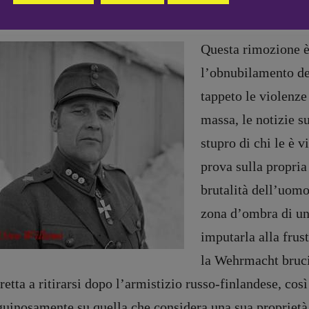
enza fisica che il marito/colonizzatore esercita sulla m
Coordinamento News in breve:
Anna da Re
[anna.dare.comunicazione@gmail.
Questa rimozione è
com]
l’obnubilamento del
Coordinamento Fumetti:
Fabio Malagnini
tappeto le violenze
[fabio.malagnini@gmail.
com]
massa, le notizie su
Coordinamento Pulp for kids e
social media:
stupro di chi le è 
Valentina Marcoli
prova sulla propria 
[valentina.marcoli@gmail.
com]
brutalità dell’uomo
ARCHIVIO E AUTORI
zona d’ombra di una
imputarla alla frus
registrazione Tribunale Milano n° 5864/2023 – cod. fis. 97943720157 –
Privacy
la Wehrmacht bruci
retta a ritirarsi dopo l’armistizio russo-finlandese, così
guinosamente su quella che considera una sua proprietà 