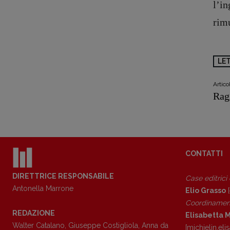
l’in
rimu
LE
Artic
Rag
CONTATTI
DIRETTRICE RESPONSABILE
Case editrici
Antonella Marrone
Elio Grasso
[
Coordinamen
REDAZIONE
Elisabetta M
Walter Catalano
,
Giuseppe Costigliola
,
Anna da
[michielin.el