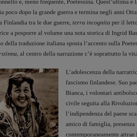
nnello e, meno frequente, Poetessina. Quest’ultima è l
ia poco dopo la grande guerra e termina negli anni Otta
a Finlandia tra le due guerre,
terra incognita
per il lett
rice a posporre al volume una nota storica di Ingrid Bas
lo della traduzione italiana sposta l’accento sulla Poet
rstinna
, al centro della narrazione c’è soprattutto la vi
L’adolescenza della narratri
fascismo finlandese. Suo pad
Bianca, i volontari antibols
civile seguita alla Rivoluzio
l’indipendenza del paese sc
amico di famiglia, presenza 
contemporaneamente attrae 