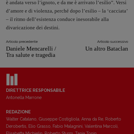
è andata verso l’ignoto, e da me è arrivato l’esilio”. Versi
d’amore e di violenza, perché dopo l’esilio – la ‘cacciata’
– il ritmo dell’esistenza conduce inesorabile alla
divaricazione dei destini.
Articolo precedente
Articolo successivo
Daniele Mencarelli /
Un altro Bataclan
Tra salute e tragedia
DIRETTRICE RESPONSABILE
Antonella Marrone
REDAZIONE
Walter Catalano
,
Giuseppe Costigliola
,
Anna da Re
,
Roberto
Derobertis
,
Elio Grasso
,
Fabio Malagnini
,
Valentina Marcoli
,
Elisabetta Michielin
,
Roberto Sturm
,
Tania Tonin