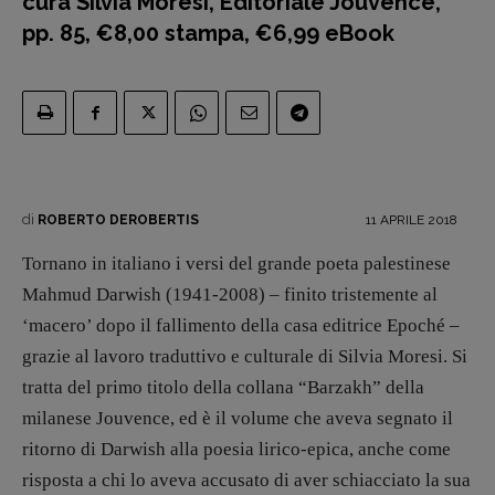
cura Silvia Moresi, Editoriale Jouvence,
Maestri sommersi
pp. 85, €8,00 stampa, €6,99 eBook
Pasolini 1922-2022
Psichedelia
Scienza
Stranimondi
Tornare a Ballard
Valerio Evangelisti
di
11 APRILE 2018
ROBERTO DEROBERTIS
Vampirismi
Tornano in italiano i versi del grande poeta palestinese
Zong!
Mahmud Darwish (1941-2008) – finito tristemente al
‘macero’ dopo il fallimento della casa editrice Epoché –
DIRETTRICE RESPONSABILE
grazie al lavoro traduttivo e culturale di Silvia Moresi. Si
Antonella Marrone
tratta del primo titolo della collana “Barzakh” della
R
EDAZIONE
milanese Jouvence, ed è il volume che aveva segnato il
Walter Catalano
,
Giuseppe Costigliola
,
ritorno di Darwish alla poesia lirico-epica, anche come
Anna da Re
,
Roberto Derobertis
,
Elio
risposta a chi lo aveva accusato di aver schiacciato la sua
Grasso
,
Fabio Malagnini
,
Valentina