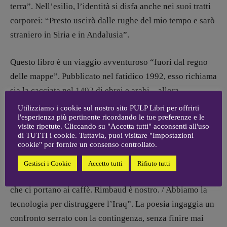
terra”. Nell’esilio, l’identità si disfa anche nei suoi tratti
ARCHIVIO E AUTORI
corporei: “Presto uscirò dalle rughe del mio tempo e sarò
straniero in Siria e in Andalusia”.
Questo libro è un viaggio avventuroso “fuori dal regno
delle mappe”. Pubblicato nel fatidico 1992, esso richiama
sia la cacciata nel 1492 di ebrei e arabi – allora
conviventi felici – dal Sudest della Spagna, sia la
Utilizziamo i cookie sul nostro sito PULP Libri per offrirti
l'esperienza più pertinente ricordando le tue preferenze e le
conquista dell’America, avvenuta nello stesso anno. Ma
visite ripetute. Cliccando su "Accetta tutti" acconsenti all'uso
richiama anche la Prima guerra del Golfo contro l’Iraq
di TUTTI i cookie. Tuttavia, puoi visitare "Impostazioni
cookie" per fornire un consenso controllato.
nel 1991: altro momento drammatico nel rapporto già
conflittuale tra occidente e mondo arabo, quest’ultimo
Gestisci i Cookie
Accetto tutti
Rifiuto tutti
oggetto di feroci attacchi ‘orientalisti’: “Abbiamo strade
che ci portano ai caffè. Rimbaud è nostro. / Abbiamo la
tecnologia per distruggere l’Iraq”. La poesia ingaggia un
confronto serrato con la contingenza, senza finire mai