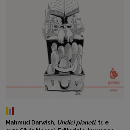
Recensioni
Primo Piano
Interviste
RUBRICHE
Archeologie del
presente
Fumetti
Libro & Film
Pulp for kids
Opera prima
DOSSIER
12 dicembre
Blade Runner 40
Editoria
Mahmud Darwish,
Undici pianeti
, tr. e
Intelligenza Artificiale