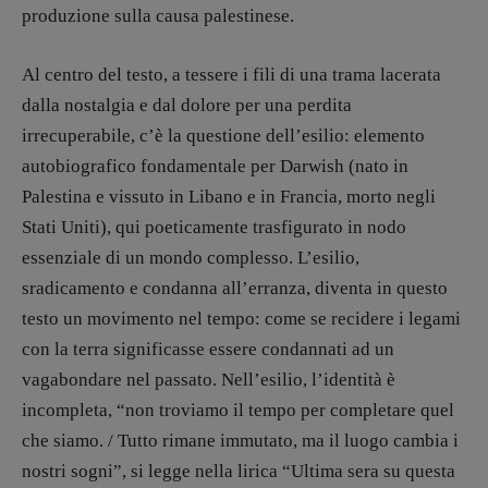
produzione sulla causa palestinese.
Marcoli
,
Elisabetta Michielin
,
Nicole
Spallina
,
Roberto Sturm
,
Tania Tonin
Al centro del testo, a tessere i fili di una trama lacerata
CONTATTI
dalla nostalgia e dal dolore per una perdita
Case editrici e coordinamento
irrecuperabile, c’è la questione dell’esilio: elemento
recensioni
:
Elio Grasso
[eliovoyager@gmail.com]
autobiografico fondamentale per Darwish (nato in
Coordinamento Primo Piano
:
Palestina e vissuto in Libano e in Francia, morto negli
Elisabetta Michielin
Stati Uniti), qui poeticamente trasfigurato in nodo
[michielin.elisabetta@gmail.com]
essenziale di un mondo complesso. L’esilio,
Coordinamento News in breve:
sradicamento e condanna all’erranza, diventa in questo
Anna da Re
[anna.dare.comunicazione@gmail.
com]
testo un movimento nel tempo: come se recidere i legami
Coordinamento Fumetti:
con la terra significasse essere condannati ad un
Fabio Malagnini
vagabondare nel passato. Nell’esilio, l’identità è
[fabio.malagnini@gmail.
com]
incompleta, “non troviamo il tempo per completare quel
Coordinamento Pulp for kids e social
media:
che siamo. / Tutto rimane immutato, ma il luogo cambia i
Valentina Marcoli
nostri sogni”, si legge nella lirica “Ultima sera su questa
[valentina.marcoli@gmail.
com]