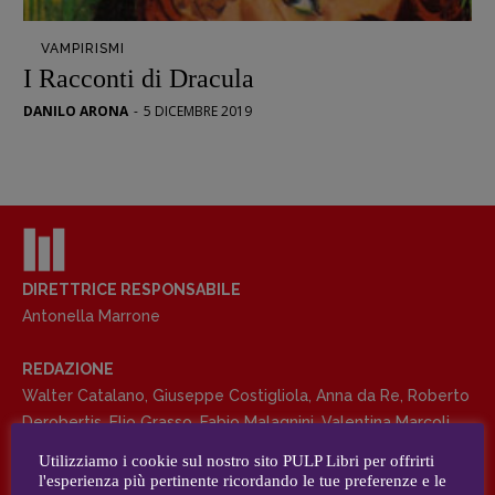
Opera prima
VAMPIRISMI
DOSSIER
I Racconti di Dracula
12 dicembre
DANILO ARONA
-
5 DICEMBRE 2019
Blade Runner 40
Editoria
Intelligenza Artificiale
Maestri sommersi
Pasolini 1922-2022
Psichedelia
DIRETTRICE RESPONSABILE
Antonella Marrone
Scienza
Stranimondi
REDAZIONE
Tornare a Ballard
Walter Catalano
,
Giuseppe Costigliola
,
Anna da Re
,
Roberto
Valerio Evangelisti
Derobertis
,
Elio Grasso
,
Fabio Malagnini
,
Valentina Marcoli
,
Vampirismi
Elisabetta Michielin
,
Roberto Sturm
,
Tania Tonin
Utilizziamo i cookie sul nostro sito PULP Libri per offrirti
Zong!
l'esperienza più pertinente ricordando le tue preferenze e le