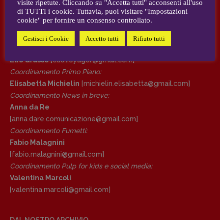
visite ripetute. Cliccando su "Accetta tutti" acconsenti all'uso
AUTORI e COLLABORATORI
di TUTTI i cookie. Tuttavia, puoi visitare "Impostazioni
cookie" per fornire un consenso controllato.
DIRETTRICE RESPONSABILE
CONTATTI
Antonella Marrone
Gestisci i Cookie
Accetto tutti
Rifiuto tutti
Case editrici e coordinamento recensioni
:
R
EDAZIONE
Elio Grasso
[eliovoyager@gmail.com]
Walter Catalano
,
Giuseppe Costigliola
,
Coordinamento Primo Piano
:
Anna da Re
,
Roberto Derobertis
,
Elio
Elisabetta Michielin
[michielin.elisabetta@gmail.com]
Grasso
,
Fabio Malagnini
,
Valentina
Coordinamento News in breve:
Marcoli
,
Elisabetta Michielin
,
Nicole
Anna da Re
Spallina
,
Roberto Sturm
,
Tania Tonin
[anna.dare.comunicazione@gmail.
com]
Coordinamento Fumetti:
CONTATTI
Fabio Malagnini
Case editrici e coordinamento
[fabio.malagnini@gmail.
com]
recensioni
:
Coordinamento Pulp for kids e social media:
Elio Grasso
[eliovoyager@gmail.com]
Valentina Marcoli
Coordinamento Primo Piano
:
[valentina.marcoli@gmail.
com]
Elisabetta Michielin
[michielin.elisabetta@gmail.com]
Coordinamento News in breve:
DAL NOSTRO ARCHIVIO