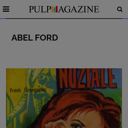
ABEL FORD
Recensioni
Primo Piano
Interviste
RUBRICHE
Archeologie del
presente
Fumetti
Libro & Film
Pulp for kids