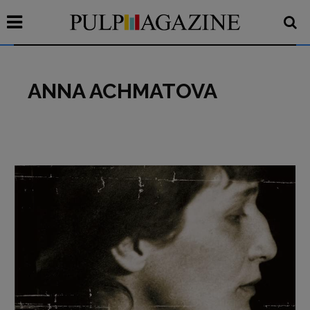
ANNA ACHMATOVA
Recensioni
Primo Piano
Interviste
RUBRICHE
Archeologie del
presente
Fumetti
Libro & Film
Pulp for kids