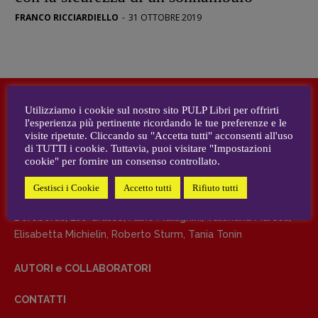
FRANCO RICCIARDIELLO
-
31 OTTOBRE 2019
DIRETTRICE RESPONSABILE
Antonella Marrone
R
EDAZIONE
Walter Catalano
,
Giuseppe Costigliola
,
Utilizziamo i cookie sul nostro sito PULP Libri per offrirti
Anna da Re
,
Roberto Derobertis
,
Elio
l'esperienza più pertinente ricordando le tue preferenze e le
DIRETTRICE RESPONSABILE
Grasso
,
Fabio Malagnini
,
Valentina
visite ripetute. Cliccando su "Accetta tutti" acconsenti all'uso
di TUTTI i cookie. Tuttavia, puoi visitare "Impostazioni
Antonella Marrone
Marcoli
,
Elisabetta Michielin
,
Nicole
cookie" per fornire un consenso controllato.
Spallina
,
Roberto Sturm
,
Tania Tonin
REDAZIONE
Gestisci i Cookie
Accetto tutti
Rifiuto tutti
CONTATTI
Walter Catalano
,
Giuseppe Costigliola
,
Anna da Re
,
Roberto
Case editrici e coordinamento
Derobertis
,
Elio Grasso
,
Fabio Malagnini
,
Valentina Marcoli
,
recensioni
:
Elisabetta Michielin
,
Roberto Sturm
,
Tania Tonin
Elio Grasso
[eliovoyager@gmail.com]
Coordinamento Primo Piano
:
AUTORI e COLLABORATORI
Elisabetta Michielin
[michielin.elisabetta@gmail.com]
CONTATTI
Coordinamento News in breve: