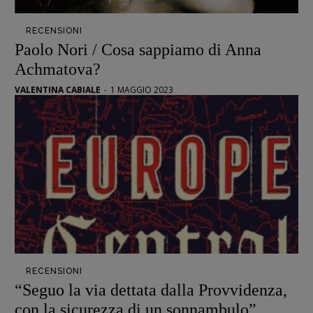
Opera prima
RECENSIONI
Paolo Nori / Cosa sappiamo di Anna
DOSSIER
Achmatova?
12 dicembre
VALENTINA CABIALE
-
1 MAGGIO 2023
Blade Runner 40
Editoria
Intelligenza Artificiale
Maestri sommersi
Pasolini 1922-2022
Psichedelia
Scienza
Stranimondi
Tornare a Ballard
Valerio Evangelisti
RECENSIONI
“Seguo la via dettata dalla Provvidenza,
Vampirismi
con la sicurezza di un sonnambulo”
Zong!