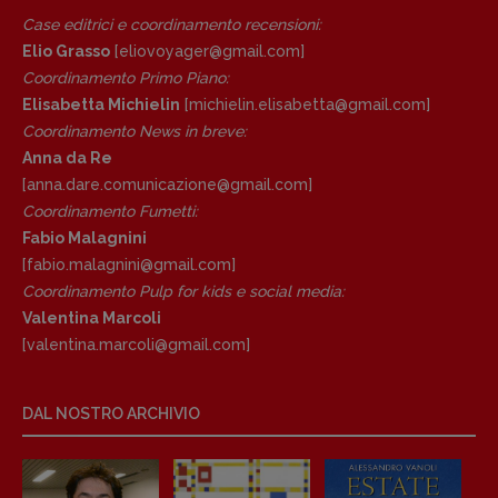
Anna da Re
Case editrici e coordinamento recensioni
:
[anna.dare.comunicazione@gmail.
com]
Elio Grasso
[eliovoyager@gmail.com]
Coordinamento Fumetti:
Coordinamento Primo Piano
:
Fabio Malagnini
Elisabetta Michielin
[michielin.elisabetta@gmail.com]
[fabio.malagnini@gmail.
com]
Coordinamento News in breve:
Coordinamento Pulp for kids e social
Anna da Re
media:
[anna.dare.comunicazione@gmail.
com]
Valentina Marcoli
Coordinamento Fumetti:
[valentina.marcoli@gmail.
com]
Fabio Malagnini
ARCHIVIO E AUTORI
[fabio.malagnini@gmail.
com]
Coordinamento Pulp for kids e social media:
Valentina Marcoli
[valentina.marcoli@gmail.
com]
DAL NOSTRO ARCHIVIO