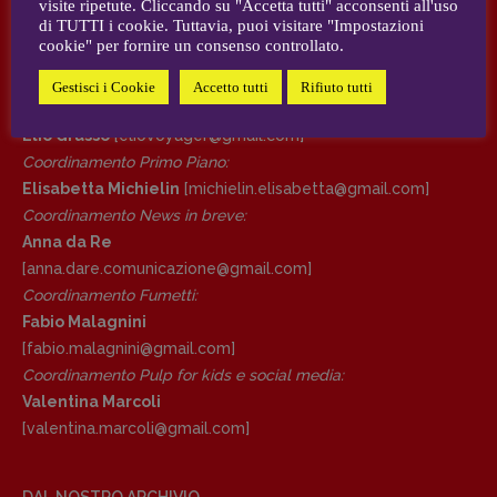
visite ripetute. Cliccando su "Accetta tutti" acconsenti all'uso
AUTORI e COLLABORATORI
di TUTTI i cookie. Tuttavia, puoi visitare "Impostazioni
cookie" per fornire un consenso controllato.
DIRETTRICE RESPONSABILE
CONTATTI
Antonella Marrone
Gestisci i Cookie
Accetto tutti
Rifiuto tutti
Case editrici e coordinamento recensioni
:
R
EDAZIONE
Elio Grasso
[eliovoyager@gmail.com]
Walter Catalano
,
Giuseppe Costigliola
,
Coordinamento Primo Piano
:
Anna da Re
,
Roberto Derobertis
,
Elio
Elisabetta Michielin
[michielin.elisabetta@gmail.com]
Grasso
,
Fabio Malagnini
,
Valentina
Coordinamento News in breve:
Marcoli
,
Elisabetta Michielin
,
Nicole
Anna da Re
Spallina
,
Roberto Sturm
,
Tania Tonin
[anna.dare.comunicazione@gmail.
com]
Coordinamento Fumetti:
CONTATTI
Fabio Malagnini
Case editrici e coordinamento
[fabio.malagnini@gmail.
com]
recensioni
:
Coordinamento Pulp for kids e social media:
Elio Grasso
[eliovoyager@gmail.com]
Valentina Marcoli
Coordinamento Primo Piano
:
[valentina.marcoli@gmail.
com]
Elisabetta Michielin
[michielin.elisabetta@gmail.com]
Coordinamento News in breve:
DAL NOSTRO ARCHIVIO