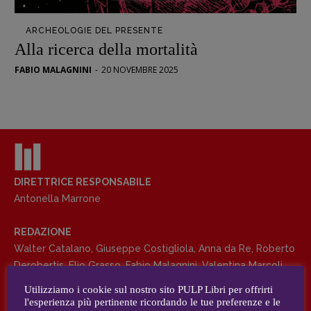
Opera prima
ARCHEOLOGIE DEL PRESENTE
DOSSIER
Alla ricerca della mortalità
12 dicembre
FABIO MALAGNINI
-
20 NOVEMBRE 2025
Blade Runner 40
Editoria
Intelligenza Artificiale
Maestri sommersi
Pasolini 1922-2022
Psichedelia
DIRETTRICE RESPONSABILE
Antonella Marrone
Scienza
Stranimondi
REDAZIONE
Tornare a Ballard
Walter Catalano
,
Giuseppe Costigliola
,
Anna da Re
,
Roberto
Valerio Evangelisti
Derobertis
,
Elio Grasso
,
Fabio Malagnini
,
Valentina Marcoli
,
Vampirismi
Elisabetta Michielin
,
Roberto Sturm
,
Tania Tonin
Utilizziamo i cookie sul nostro sito PULP Libri per offrirti
Zong!
l'esperienza più pertinente ricordando le tue preferenze e le