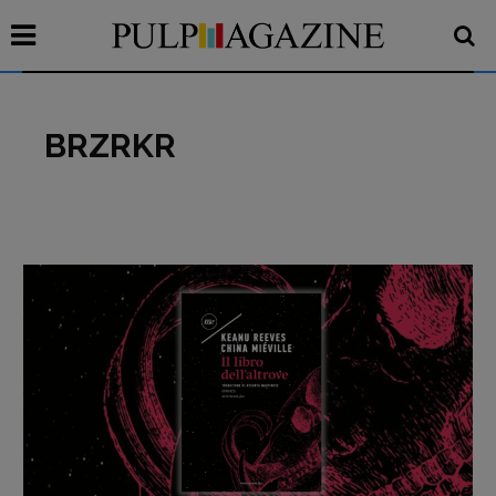
BRZRKR
Recensioni
Primo Piano
Interviste
RUBRICHE
Archeologie del
presente
Fumetti
Libro & Film
Pulp for kids