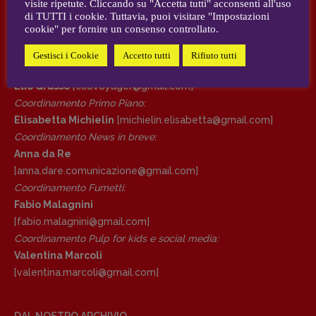
visite ripetute. Cliccando su "Accetta tutti" acconsenti all'uso
AUTORI e COLLABORATORI
di TUTTI i cookie. Tuttavia, puoi visitare "Impostazioni
cookie" per fornire un consenso controllato.
DIRETTRICE RESPONSABILE
CONTATTI
Antonella Marrone
Gestisci i Cookie
Accetto tutti
Rifiuto tutti
Case editrici e coordinamento recensioni
:
R
EDAZIONE
Elio Grasso
[eliovoyager@gmail.com]
Walter Catalano
,
Giuseppe Costigliola
,
Coordinamento Primo Piano
:
Anna da Re
,
Roberto Derobertis
,
Elio
Elisabetta Michielin
[michielin.elisabetta@gmail.com]
Grasso
,
Fabio Malagnini
,
Valentina
Coordinamento News in breve:
Marcoli
,
Elisabetta Michielin
,
Nicole
Anna da Re
Spallina
,
Roberto Sturm
,
Tania Tonin
[anna.dare.comunicazione@gmail.
com]
Coordinamento Fumetti:
CONTATTI
Fabio Malagnini
Case editrici e coordinamento
[fabio.malagnini@gmail.
com]
recensioni
:
Coordinamento Pulp for kids e social media:
Elio Grasso
[eliovoyager@gmail.com]
Valentina Marcoli
Coordinamento Primo Piano
:
[valentina.marcoli@gmail.
com]
Elisabetta Michielin
[michielin.elisabetta@gmail.com]
Coordinamento News in breve:
DAL NOSTRO ARCHIVIO