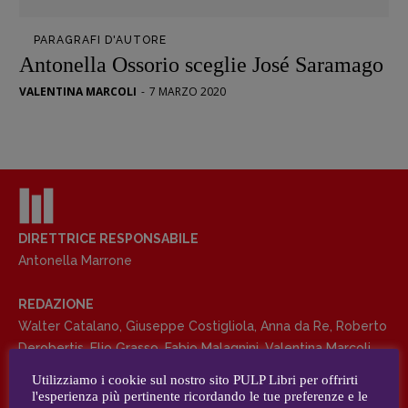
Opera prima
PARAGRAFI D'AUTORE
DOSSIER
Antonella Ossorio sceglie José Saramago
12 dicembre
VALENTINA MARCOLI
-
7 MARZO 2020
Blade Runner 40
Editoria
Intelligenza Artificiale
Maestri sommersi
Pasolini 1922-2022
Psichedelia
DIRETTRICE RESPONSABILE
Antonella Marrone
Scienza
Stranimondi
REDAZIONE
Tornare a Ballard
Walter Catalano
,
Giuseppe Costigliola
,
Anna da Re
,
Roberto
Valerio Evangelisti
Derobertis
,
Elio Grasso
,
Fabio Malagnini
,
Valentina Marcoli
,
Vampirismi
Elisabetta Michielin
,
Roberto Sturm
,
Tania Tonin
Utilizziamo i cookie sul nostro sito PULP Libri per offrirti
Zong!
l'esperienza più pertinente ricordando le tue preferenze e le