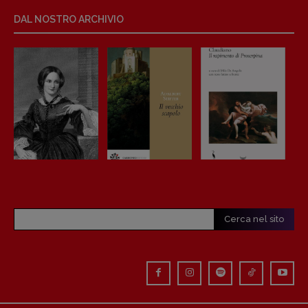
Anna da Re
DAL NOSTRO ARCHIVIO
[anna.dare.comunicazione@gmail.
com]
Coordinamento Fumetti:
Fabio Malagnini
[fabio.malagnini@gmail.
com]
Coordinamento Pulp for kids e social
media:
Valentina Marcoli
[valentina.marcoli@gmail.
com]
ARCHIVIO E AUTORI
Cerca nel sito