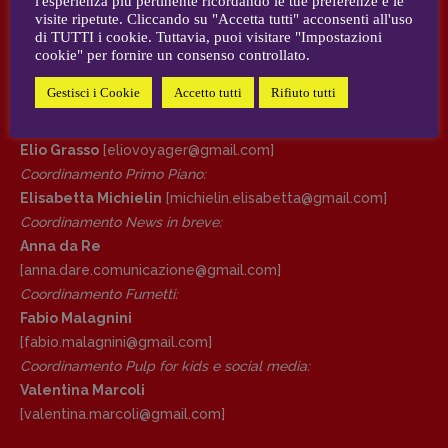
l'esperienza più pertinente ricordando le tue preferenze e le
visite ripetute. Cliccando su "Accetta tutti" acconsenti all'uso
AUTORI e COLLABORATORI
di TUTTI i cookie. Tuttavia, puoi visitare "Impostazioni
DIRETTRICE RESPONSABILE
cookie" per fornire un consenso controllato.
Antonella Marrone
CONTATTI
Gestisci i Cookie
Accetto tutti
Rifiuto tutti
R
EDAZIONE
Case editrici e coordinamento recensioni
:
Walter Catalano
,
Giuseppe Costigliola
,
Elio Grasso
[eliovoyager@gmail.com]
Anna da Re
,
Roberto Derobertis
,
Elio
Coordinamento Primo Piano
:
Grasso
,
Fabio Malagnini
,
Valentina
Elisabetta Michielin
[michielin.elisabetta@gmail.com]
Marcoli
,
Elisabetta Michielin
,
Nicole
Coordinamento News in breve:
Spallina
,
Roberto Sturm
,
Tania Tonin
Anna da Re
[anna.dare.comunicazione@gmail.
com]
CONTATTI
Coordinamento Fumetti:
Case editrici e coordinamento
Fabio Malagnini
recensioni
:
Elio Grasso
[eliovoyager@gmail.com]
[fabio.malagnini@gmail.
com]
Coordinamento Primo Piano
:
Coordinamento Pulp for kids e social media:
Elisabetta Michielin
Valentina Marcoli
[michielin.elisabetta@gmail.com]
[valentina.marcoli@gmail.
com]
Coordinamento News in breve: