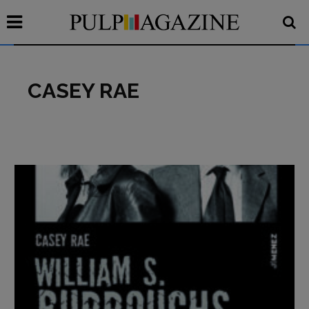
CASEY RAE
Recensioni
Primo Piano
Interviste
RUBRICHE
Archeologie del
presente
Fumetti
Libro & Film
Pulp for kids