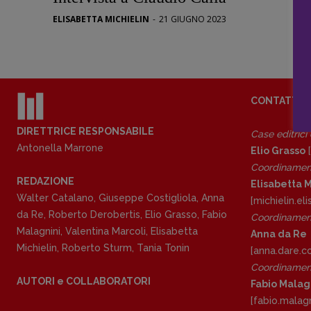
Stranimond
ELISABETTA MICHIELIN
-
21 GIUGNO 2023
Tornare a B
Valerio Evan
Vampirismi
Zong!
CONTATTI
DIRETTRICE RESPONSABILE
Case editrici
Antonella Marrone
Elio Grasso
[
Coordinamen
REDAZIONE
Elisabetta M
Walter Catalano
,
Giuseppe Costigliola
,
Anna
[michielin.e
da Re
,
Roberto Derobertis
,
Elio Grasso
,
Fabio
Coordinament
Malagnini
,
Valentina Marcoli
,
Elisabetta
Anna da Re
Michielin
,
Roberto Sturm
,
Tania Tonin
[anna.dare.
Coordinament
AUTORI e COLLABORATORI
Fabio Malag
[fabio.malag