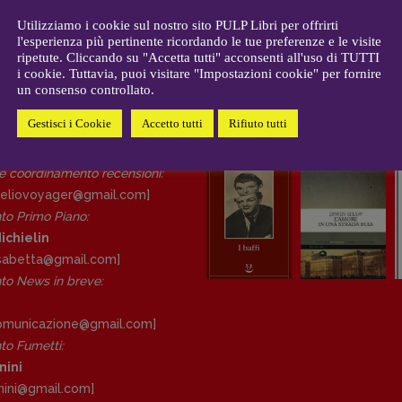
CONTATTI
i
Case editrici e coordinamento
Utilizziamo i cookie sul nostro sito PULP Libri per offrirti
allard
l'esperienza più pertinente ricordando le tue preferenze e le visite
recensioni
:
ripetute. Cliccando su "Accetta tutti" acconsenti all'uso di TUTTI
gelisti
Elio Grasso
i cookie. Tuttavia, puoi visitare "Impostazioni cookie" per fornire
[eliovoyager@gmail.com]
un consenso controllato.
Coordinamento Primo Piano
:
Elisabetta Michielin
Gestisci i Cookie
Accetto tutti
Rifiuto tutti
DAL NOSTRO ARCHIVIO
[michielin.elisabetta@gmail.com]
Coordinamento News in breve:
 e coordinamento recensioni
:
Anna da Re
eliovoyager@gmail.com]
[anna.dare.comunicazione@gmail.
to Primo Piano
:
com]
ichielin
Coordinamento Fumetti:
lisabetta@gmail.com]
Fabio Malagnini
o News in breve:
[fabio.malagnini@gmail.
com]
Coordinamento Pulp for kids e
comunicazione@gmail.
com]
social media:
o Fumetti:
Valentina Marcoli
nini
[valentina.marcoli@gmail.
com]
nini@gmail.
com]