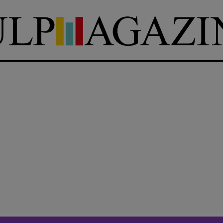
DIRETTRICE RESPONSABILE
Antonella Marrone
e
er 40
R
EDAZIONE
Walter Catalano
,
Giuseppe
a
Costigliola
,
Anna da Re
,
Roberto Derobertis
,
Elio
Grasso
,
Fabio Malagnini
,
mmersi
Valentina Marcoli
,
Elisabetta
22-2022
Michielin
,
Nicole Spallina
,
Roberto Sturm
,
Tania Tonin