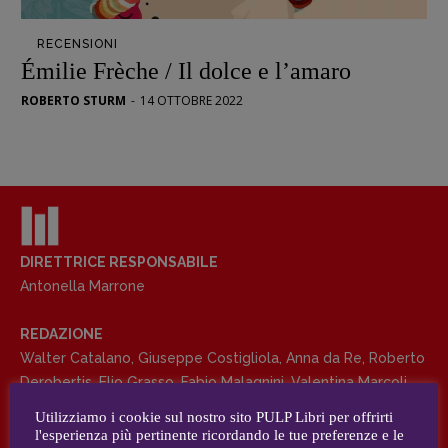
Opera prima
RECENSIONI
DOSSIER
Émilie Frèche / Il dolce e l’amaro
12 dicembre
ROBERTO STURM
-
14 OTTOBRE 2022
Blade Runner 40
Editoria
Intelligenza Artificiale
Maestri sommersi
Pasolini 1922-2022
Psichedelia
DIRETTRICE RESPONSABILE
Antonella Marrone
Scienza
Stranimondi
REDAZIONE
Tornare a Ballard
Walter Catalano
,
Giuseppe Costigliola
,
Anna da Re
,
Roberto
Valerio Evangelisti
Derobertis
,
Elio Grasso
,
Fabio Malagnini
,
Valentina Marcoli
,
Vampirismi
Elisabetta Michielin
,
Roberto Sturm
,
Tania Tonin
Utilizziamo i cookie sul nostro sito PULP Libri per offrirti
Zong!
l'esperienza più pertinente ricordando le tue preferenze e le