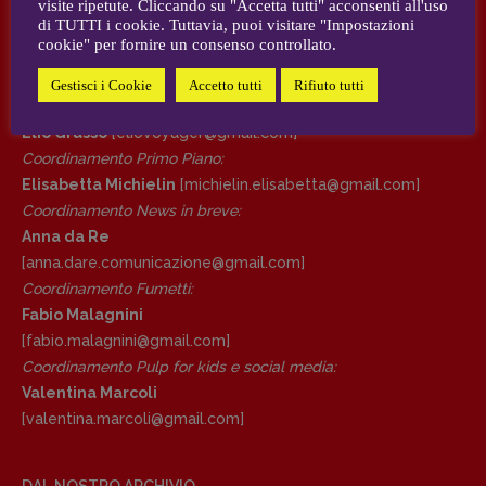
visite ripetute. Cliccando su "Accetta tutti" acconsenti all'uso
AUTORI e COLLABORATORI
di TUTTI i cookie. Tuttavia, puoi visitare "Impostazioni
cookie" per fornire un consenso controllato.
DIRETTRICE RESPONSABILE
CONTATTI
Antonella Marrone
Gestisci i Cookie
Accetto tutti
Rifiuto tutti
Case editrici e coordinamento recensioni
:
R
EDAZIONE
Elio Grasso
[eliovoyager@gmail.com]
Walter Catalano
,
Giuseppe Costigliola
,
Coordinamento Primo Piano
:
Anna da Re
,
Roberto Derobertis
,
Elio
Elisabetta Michielin
[michielin.elisabetta@gmail.com]
Grasso
,
Fabio Malagnini
,
Valentina
Coordinamento News in breve:
Marcoli
,
Elisabetta Michielin
,
Nicole
Anna da Re
Spallina
,
Roberto Sturm
,
Tania Tonin
[anna.dare.comunicazione@gmail.
com]
Coordinamento Fumetti:
CONTATTI
Fabio Malagnini
Case editrici e coordinamento
[fabio.malagnini@gmail.
com]
recensioni
:
Coordinamento Pulp for kids e social media:
Elio Grasso
[eliovoyager@gmail.com]
Valentina Marcoli
Coordinamento Primo Piano
:
[valentina.marcoli@gmail.
com]
Elisabetta Michielin
[michielin.elisabetta@gmail.com]
Coordinamento News in breve:
DAL NOSTRO ARCHIVIO