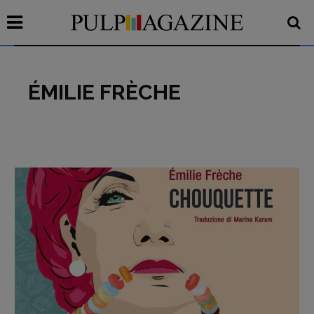
ÉMILIE FRÈCHE
Recensioni
Primo Piano
Interviste
RUBRICHE
Archeologie del
presente
Fumetti
Libro & Film
Pulp for kids