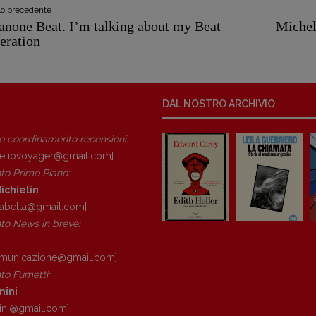
olo precedente
Canone Beat. I’m talking about my Beat
Michele
eration
DAL NOSTRO ARCHIVIO
 e coordinamento recensioni
:
eliovoyager@gmail.com]
to Primo Piano
:
ichielin
isabetta@gmail.com]
o News in breve:
omunicazione@gmail.
com]
o Fumetti:
nini
ini@gmail.
com]