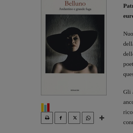
Pat
eur
Nuov
dell
dell
poet
ques
Gli 
anc
rico
Recensioni
DOSSIER
Primo Piano
12 dicembr
con
Interviste
Blade Runn