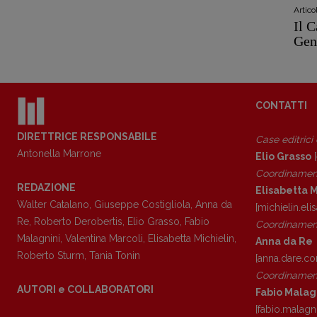
Artic
Il 
Gen
CONTATTI
DIRETTRICE RESPONSABILE
Case editrici
Antonella Marrone
Elio Grasso
[
Coordinamen
REDAZIONE
Elisabetta M
Walter Catalano
,
Giuseppe Costigliola
,
Anna da
[michielin.el
Re
,
Roberto Derobertis
,
Elio Grasso
,
Fabio
Coordinament
Malagnini
,
Valentina Marcoli
,
Elisabetta Michielin
,
Anna da Re
Roberto Sturm
,
Tania Tonin
[anna.dare.c
Coordinament
AUTORI e COLLABORATORI
Fabio Malag
[fabio.malagn