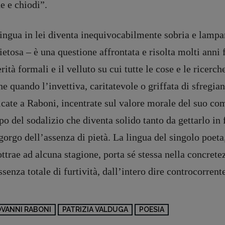
e e chiodi”.
com]
Coordinamento Fumetti:
Fabio Malagnini
ingua in lei diventa inequivocabilmente sobria e lampante
[fabio.malagnini@gmail.
com]
Coordinamento Pulp for kids e
etosa – è una questione affrontata e risolta molti anni f
social media:
rità formali e il velluto su cui tutte le cose e le ricerc
Valentina Marcoli
ne quando l’invettiva, caritatevole o griffata di sfregian
[valentina.marcoli@gmail.
com]
icate a Raboni, incentrate sul valore morale del suo co
ARCHIVIO E AUTORI
o del sodalizio che diventa solido tanto da gettarlo in fa
gorgo dell’assenza di pietà. La lingua del singolo poeta
registrazione Tribunale Milano n° 5864/2023 – cod. fis. 97943720157 –
Privacy
ottrae ad alcuna stagione, porta sé stessa nella concrete
ssenza totale di furtività, dall’intero dire controcorrent
OVANNI RABONI
PATRIZIA VALDUGA
POESIA