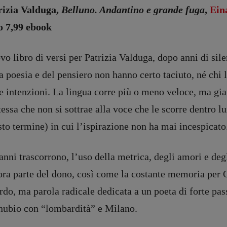
rizia Valduga,
Belluno. Andantino e grande fuga
,
Ein
o 7,99 ebook
o libro di versi per Patrizia Valduga, dopo anni di sil
a poesia e del pensiero non hanno certo taciuto, né chi
e intenzioni. La lingua corre più o meno veloce, ma gi
essa che non si sottrae alla voce che le scorre dentro l
to termine) in cui l’ispirazione non ha mai incespicato
anni trascorrono, l’uso della metrica, degli amori e degli
ora parte del dono, così come la costante memoria per
rdo, ma parola radicale dedicata a un poeta di forte pass
DIRETTRICE RESPONSABILE
Antonella Marrone
e
nubio con “lombardità” e Milano.
er 40