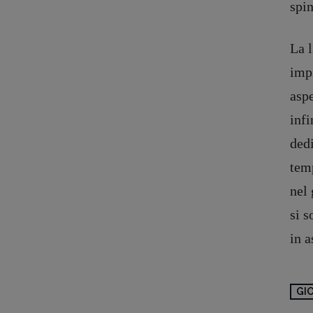
spin
La l
impi
aspe
infi
ded
temp
nel 
Copyright © 2018 – 2023 Pulp Magazine – Associazione Pulp Magazine – 
si s
in a
GI