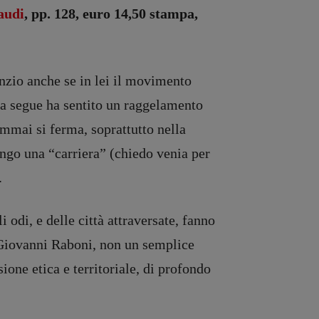
audi
, pp. 128, euro 14,50 stampa,
enzio anche se in lei il movimento
 la segue ha sentito un raggelamento
ammai si ferma, soprattutto nella
ungo una “carriera” (chiedo venia per
.
 odi, e delle città attraversate, fanno
 Giovanni Raboni, non un semplice
ione etica e territoriale, di profondo