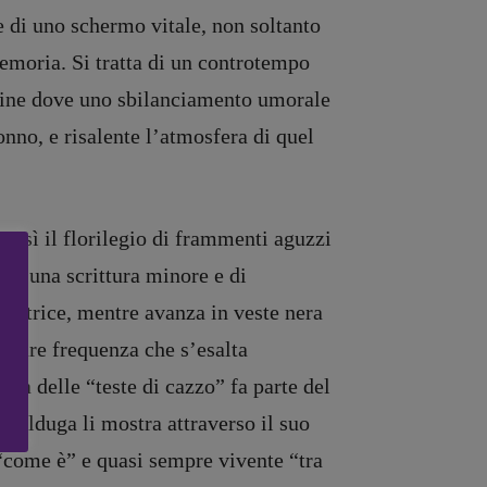
 di uno schermo vitale, non soltanto
emoria. Si tratta di un controtempo
artine dove uno sbilanciamento umorale
sonno, e risalente l’atmosfera di quel
ensì il florilegio di frammenti aguzzi
i di una scrittura minore e di
 l’autrice, mentre avanza in veste nera
colare frequenza che s’esalta
tà delle “teste di cazzo” fa parte del
: Valduga li mostra attraverso il suo
 “come è” e quasi sempre vivente “tra