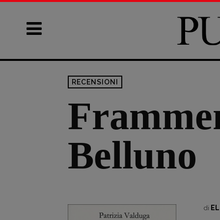
RECENSIONI
Framment
Belluno
EL
di