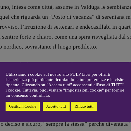
R
EDAZIONE
luno, intesa come città, assume in Valduga le sembianze
Walter Catalano
,
Giuseppe
a
Costigliola
,
Anna da Re
,
quel che riguarda un “Posto di vacanza” di sereniana m
Roberto Derobertis
,
Elio
ovviso, l’irruzione di settenari e endecasillabi in qu
Grasso
,
Fabio Malagnini
,
mmersi
Valentina Marcoli
,
Elisabetta
a sentire forte e chiaro, come una spira risvegliata dal 
22-2022
Michielin
,
Nicole Spallina
,
o nordico, sovrastante il luogo prediletto.
Roberto Sturm
,
Tania Tonin
CONTATTI
accetta la forma resistente del poemetto quest’opera, b
i
Case editrici e coordinamento
allard
istallini lanciati da Valduga in faccia agli infedeli. Figl
recensioni
:
Utilizziamo i cookie sul nostro sito PULP Libri per offrirti
l'esperienza più pertinente ricordando le tue preferenze e le visite
gelisti
Elio Grasso
levanza intellettuale. Sa di chi parla, e a chi si rivolge,
ripetute. Cliccando su "Accetta tutti" acconsenti all'uso di TUTTI
[eliovoyager@gmail.com]
i cookie. Tuttavia, puoi visitare "Impostazioni cookie" per fornire
le vie di Belluno. Non il nero del lutto, ma quella parti
Coordinamento Primo Piano
:
un consenso controllato.
Elisabetta Michielin
ggiando tenzone col coloristico mondo furfante. L’identi
Gestisci i Cookie
Accetto tutti
Rifiuto tutti
[michielin.elisabetta@gmail.com]
rtorio, sono ben visibili nei loro troppi paradisi fasulli
Coordinamento News in breve:
Anna da Re
o deciso e sicuro, “sempre la stessa” perché diventata
[anna.dare.comunicazione@gmail.