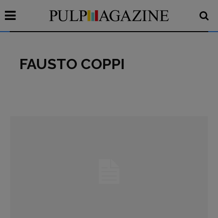
FAUSTO COPPI
Recensioni
Primo Piano
Interviste
RUBRICHE
Archeologie del
presente
Fumetti
Libro & Film
Pulp for kids