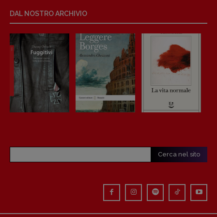
Anna da Re
DAL NOSTRO ARCHIVIO
[anna.dare.comunicazione@gmail.
com]
Coordinamento Fumetti:
Fabio Malagnini
[fabio.malagnini@gmail.
com]
Coordinamento Pulp for kids e social
media:
Valentina Marcoli
[valentina.marcoli@gmail.
com]
ARCHIVIO E AUTORI
Cerca nel sito