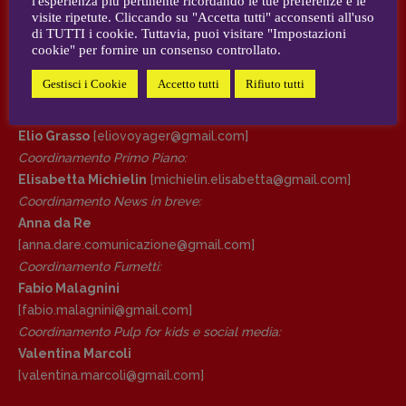
l'esperienza più pertinente ricordando le tue preferenze e le
visite ripetute. Cliccando su "Accetta tutti" acconsenti all'uso
AUTORI e COLLABORATORI
di TUTTI i cookie. Tuttavia, puoi visitare "Impostazioni
DIRETTRICE RESPONSABILE
cookie" per fornire un consenso controllato.
Antonella Marrone
CONTATTI
Gestisci i Cookie
Accetto tutti
Rifiuto tutti
R
EDAZIONE
Case editrici e coordinamento recensioni
:
Walter Catalano
,
Giuseppe Costigliola
,
Elio Grasso
[eliovoyager@gmail.com]
Anna da Re
,
Roberto Derobertis
,
Elio
Coordinamento Primo Piano
:
Grasso
,
Fabio Malagnini
,
Valentina
Elisabetta Michielin
[michielin.elisabetta@gmail.com]
Marcoli
,
Elisabetta Michielin
,
Nicole
Coordinamento News in breve:
Spallina
,
Roberto Sturm
,
Tania Tonin
Anna da Re
[anna.dare.comunicazione@gmail.
com]
CONTATTI
Coordinamento Fumetti:
Case editrici e coordinamento
Fabio Malagnini
recensioni
:
Elio Grasso
[eliovoyager@gmail.com]
[fabio.malagnini@gmail.
com]
Coordinamento Primo Piano
:
Coordinamento Pulp for kids e social media:
Elisabetta Michielin
Valentina Marcoli
[michielin.elisabetta@gmail.com]
[valentina.marcoli@gmail.
com]
Coordinamento News in breve: