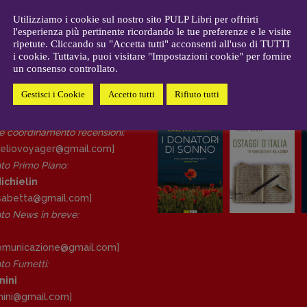
CONTATTI
i
Case editrici e coordinamento
Utilizziamo i cookie sul nostro sito PULP Libri per offrirti
allard
l'esperienza più pertinente ricordando le tue preferenze e le visite
recensioni
:
ripetute. Cliccando su "Accetta tutti" acconsenti all'uso di TUTTI
gelisti
Elio Grasso
i cookie. Tuttavia, puoi visitare "Impostazioni cookie" per fornire
[eliovoyager@gmail.com]
un consenso controllato.
Coordinamento Primo Piano
:
Elisabetta Michielin
Gestisci i Cookie
Accetto tutti
Rifiuto tutti
DAL NOSTRO ARCHIVIO
[michielin.elisabetta@gmail.com]
Coordinamento News in breve:
 e coordinamento recensioni
:
Anna da Re
eliovoyager@gmail.com]
[anna.dare.comunicazione@gmail.
to Primo Piano
:
com]
ichielin
Coordinamento Fumetti:
lisabetta@gmail.com]
Fabio Malagnini
o News in breve:
[fabio.malagnini@gmail.
com]
Coordinamento Pulp for kids e
comunicazione@gmail.
com]
social media:
o Fumetti:
Valentina Marcoli
nini
[valentina.marcoli@gmail.
com]
nini@gmail.
com]