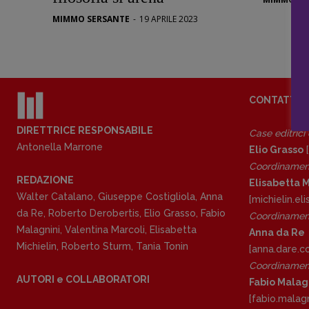
Stranimond
MIMMO SERSANTE
-
19 APRILE 2023
Tornare a B
Valerio Evan
Vampirismi
Zong!
CONTATTI
DIRETTRICE RESPONSABILE
Case editrici
Antonella Marrone
Elio Grasso
[
Coordinamen
REDAZIONE
Elisabetta M
Walter Catalano
,
Giuseppe Costigliola
,
Anna
[michielin.e
da Re
,
Roberto Derobertis
,
Elio Grasso
,
Fabio
Coordinament
Malagnini
,
Valentina Marcoli
,
Elisabetta
Anna da Re
Michielin
,
Roberto Sturm
,
Tania Tonin
[anna.dare.
Coordinament
AUTORI e COLLABORATORI
Fabio Malag
[fabio.malag