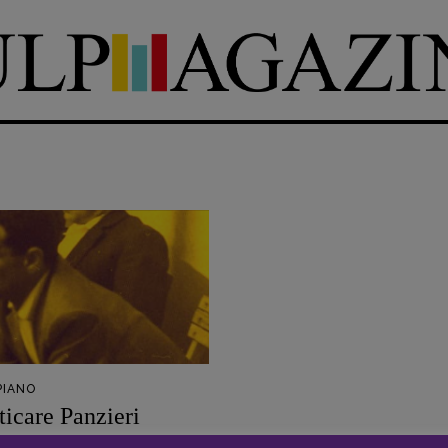
DIRETTRICE RESPONSABILE
Antonella Marrone
e
er 40
R
EDAZIONE
Walter Catalano
,
Giuseppe
a
Costigliola
,
Anna da Re
,
Roberto Derobertis
,
Elio
Grasso
,
Fabio Malagnini
,
mmersi
Valentina Marcoli
,
Elisabetta
22-2022
Michielin
,
Nicole Spallina
,
PIANO
Roberto Sturm
,
Tania Tonin
icare Panzieri
RSANTE
-
24 APRILE 2021