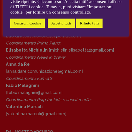
visite ripetute. Cliccando su "Accetta tutti" acconsenti all'uso
AUTORI e COLLABORATORI
di TUTTI i cookie. Tuttavia, puoi visitare "Impostazioni
cookie" per fornire un consenso controllato.
DIRETTRICE RESPONSABILE
CONTATTI
Antonella Marrone
Gestisci i Cookie
Accetto tutti
Rifiuto tutti
Case editrici e coordinamento recensioni
:
R
EDAZIONE
Elio Grasso
[eliovoyager@gmail.com]
Walter Catalano
,
Giuseppe Costigliola
,
Coordinamento Primo Piano
:
Anna da Re
,
Roberto Derobertis
,
Elio
Elisabetta Michielin
[michielin.elisabetta@gmail.com]
Grasso
,
Fabio Malagnini
,
Valentina
Coordinamento News in breve:
Marcoli
,
Elisabetta Michielin
,
Nicole
Anna da Re
Spallina
,
Roberto Sturm
,
Tania Tonin
[anna.dare.comunicazione@gmail.
com]
Coordinamento Fumetti:
CONTATTI
Fabio Malagnini
Case editrici e coordinamento
[fabio.malagnini@gmail.
com]
recensioni
:
Coordinamento Pulp for kids e social media:
Elio Grasso
[eliovoyager@gmail.com]
Valentina Marcoli
Coordinamento Primo Piano
:
[valentina.marcoli@gmail.
com]
Elisabetta Michielin
[michielin.elisabetta@gmail.com]
Coordinamento News in breve:
DAL NOSTRO ARCHIVIO