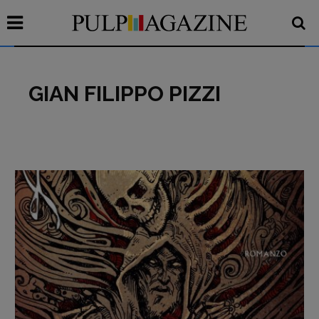
GIAN FILIPPO PIZZI
Recensioni
Primo Piano
Interviste
RUBRICHE
Archeologie del
presente
Fumetti
Libro & Film
Pulp for kids