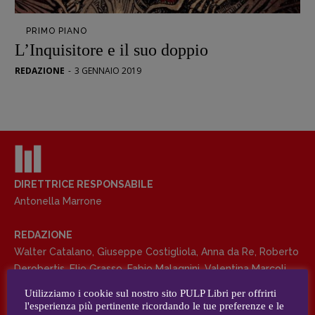
Opera prima
PRIMO PIANO
DOSSIER
L’Inquisitore e il suo doppio
12 dicembre
REDAZIONE
-
3 GENNAIO 2019
Blade Runner 40
Editoria
Intelligenza Artificiale
Maestri sommersi
Pasolini 1922-2022
Psichedelia
DIRETTRICE RESPONSABILE
Antonella Marrone
Scienza
Stranimondi
REDAZIONE
Tornare a Ballard
Walter Catalano
,
Giuseppe Costigliola
,
Anna da Re
,
Roberto
Valerio Evangelisti
Derobertis
,
Elio Grasso
,
Fabio Malagnini
,
Valentina Marcoli
,
Vampirismi
Elisabetta Michielin
,
Roberto Sturm
,
Tania Tonin
Utilizziamo i cookie sul nostro sito PULP Libri per offrirti
Zong!
l'esperienza più pertinente ricordando le tue preferenze e le