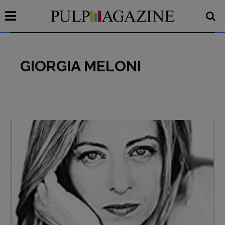
GIORGIA MELONI
Recensioni
Primo Piano
Interviste
RUBRICHE
Archeologie del
presente
Fumetti
Libro & Film
Pulp for kids