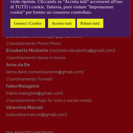
visite ripetute. Cliccando su "Accetta tutti" acconsenti all'uso
AUTORI e COLLABORATORI
di TUTTI i cookie. Tuttavia, puoi visitare "Impostazioni
cookie" per fornire un consenso controllato.
DIRETTRICE RESPONSABILE
CONTATTI
Antonella Marrone
Gestisci i Cookie
Accetto tutti
Rifiuto tutti
Case editrici e coordinamento recensioni
:
R
EDAZIONE
Elio Grasso
[eliovoyager@gmail.com]
Walter Catalano
,
Giuseppe Costigliola
,
Coordinamento Primo Piano
:
Anna da Re
,
Roberto Derobertis
,
Elio
Elisabetta Michielin
[michielin.elisabetta@gmail.com]
Grasso
,
Fabio Malagnini
,
Valentina
Coordinamento News in breve:
Marcoli
,
Elisabetta Michielin
,
Nicole
Anna da Re
Spallina
,
Roberto Sturm
,
Tania Tonin
[anna.dare.comunicazione@gmail.
com]
Coordinamento Fumetti:
CONTATTI
Fabio Malagnini
Case editrici e coordinamento
[fabio.malagnini@gmail.
com]
recensioni
:
Coordinamento Pulp for kids e social media:
Elio Grasso
[eliovoyager@gmail.com]
Valentina Marcoli
Coordinamento Primo Piano
:
[valentina.marcoli@gmail.
com]
Elisabetta Michielin
[michielin.elisabetta@gmail.com]
Coordinamento News in breve:
DAL NOSTRO ARCHIVIO