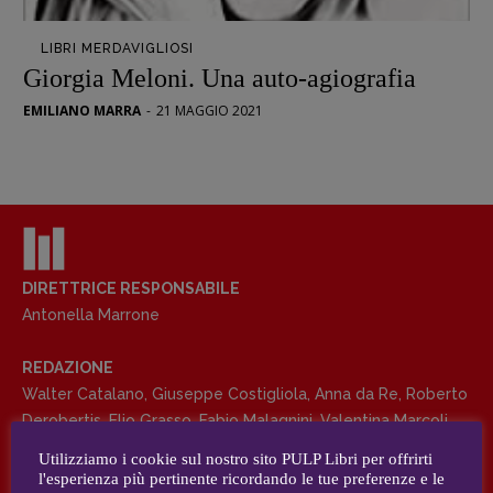
Opera prima
LIBRI MERDAVIGLIOSI
DOSSIER
Giorgia Meloni. Una auto-agiografia
12 dicembre
EMILIANO MARRA
-
21 MAGGIO 2021
Blade Runner 40
Editoria
Intelligenza Artificiale
Maestri sommersi
Pasolini 1922-2022
Psichedelia
DIRETTRICE RESPONSABILE
Antonella Marrone
Scienza
Stranimondi
REDAZIONE
Tornare a Ballard
Walter Catalano
,
Giuseppe Costigliola
,
Anna da Re
,
Roberto
Valerio Evangelisti
Derobertis
,
Elio Grasso
,
Fabio Malagnini
,
Valentina Marcoli
,
Vampirismi
Elisabetta Michielin
,
Roberto Sturm
,
Tania Tonin
Utilizziamo i cookie sul nostro sito PULP Libri per offrirti
Zong!
l'esperienza più pertinente ricordando le tue preferenze e le