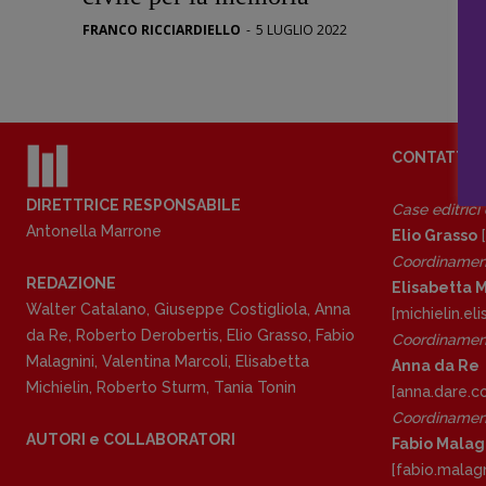
Stranimond
FRANCO RICCIARDIELLO
-
5 LUGLIO 2022
Tornare a B
Valerio Evan
Vampirismi
Zong!
CONTATTI
DIRETTRICE RESPONSABILE
Case editrici
Antonella Marrone
Elio Grasso
[
Coordinamen
REDAZIONE
Elisabetta M
Walter Catalano
,
Giuseppe Costigliola
,
Anna
[michielin.e
da Re
,
Roberto Derobertis
,
Elio Grasso
,
Fabio
Coordinament
Malagnini
,
Valentina Marcoli
,
Elisabetta
Anna da Re
Michielin
,
Roberto Sturm
,
Tania Tonin
[anna.dare.
Coordinament
AUTORI e COLLABORATORI
Fabio Malag
[fabio.malag