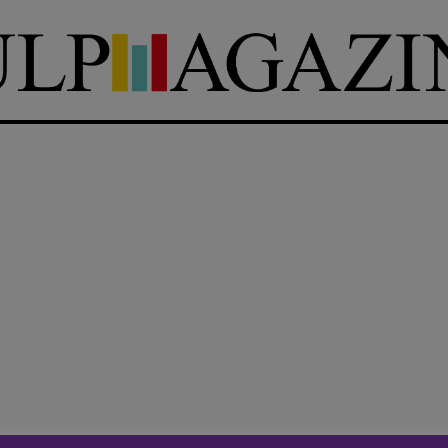
DIRETTRICE RESPONSABILE
Antonella Marrone
e
er 40
R
EDAZIONE
Walter Catalano
,
Giuseppe
a
Costigliola
,
Anna da Re
,
Roberto Derobertis
,
Elio
Grasso
,
Fabio Malagnini
,
mmersi
Valentina Marcoli
,
Elisabetta
22-2022
Michielin
,
Nicole Spallina
,
Roberto Sturm
,
Tania Tonin