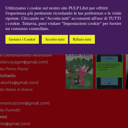
CONTATTI
i
Case editrici e coordinamento
Utilizziamo i cookie sul nostro sito PULP Libri per offrirti
allard
l'esperienza più pertinente ricordando le tue preferenze e le visite
recensioni
:
ripetute. Cliccando su "Accetta tutti" acconsenti all'uso di TUTTI
gelisti
Elio Grasso
i cookie. Tuttavia, puoi visitare "Impostazioni cookie" per fornire
[eliovoyager@gmail.com]
un consenso controllato.
Coordinamento Primo Piano
:
Elisabetta Michielin
Gestisci i Cookie
Accetto tutti
Rifiuto tutti
DAL NOSTRO ARCHIVIO
[michielin.elisabetta@gmail.com]
Coordinamento News in breve:
 e coordinamento recensioni
:
Anna da Re
eliovoyager@gmail.com]
[anna.dare.comunicazione@gmail.
to Primo Piano
:
com]
ichielin
Coordinamento Fumetti:
lisabetta@gmail.com]
Fabio Malagnini
o News in breve:
[fabio.malagnini@gmail.
com]
Coordinamento Pulp for kids e
comunicazione@gmail.
com]
social media:
o Fumetti:
Valentina Marcoli
nini
[valentina.marcoli@gmail.
com]
nini@gmail.
com]