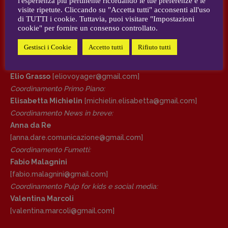
l'esperienza più pertinente ricordando le tue preferenze e le
visite ripetute. Cliccando su "Accetta tutti" acconsenti all'uso
AUTORI e COLLABORATORI
di TUTTI i cookie. Tuttavia, puoi visitare "Impostazioni
DIRETTRICE RESPONSABILE
cookie" per fornire un consenso controllato.
Antonella Marrone
CONTATTI
Gestisci i Cookie
Accetto tutti
Rifiuto tutti
R
EDAZIONE
Case editrici e coordinamento recensioni
:
Walter Catalano
,
Giuseppe Costigliola
,
Elio Grasso
[eliovoyager@gmail.com]
Anna da Re
,
Roberto Derobertis
,
Elio
Coordinamento Primo Piano
:
Grasso
,
Fabio Malagnini
,
Valentina
Elisabetta Michielin
[michielin.elisabetta@gmail.com]
Marcoli
,
Elisabetta Michielin
,
Nicole
Coordinamento News in breve:
Spallina
,
Roberto Sturm
,
Tania Tonin
Anna da Re
[anna.dare.comunicazione@gmail.
com]
CONTATTI
Coordinamento Fumetti:
Case editrici e coordinamento
Fabio Malagnini
recensioni
:
Elio Grasso
[eliovoyager@gmail.com]
[fabio.malagnini@gmail.
com]
Coordinamento Primo Piano
:
Coordinamento Pulp for kids e social media:
Elisabetta Michielin
Valentina Marcoli
[michielin.elisabetta@gmail.com]
[valentina.marcoli@gmail.
com]
Coordinamento News in breve: