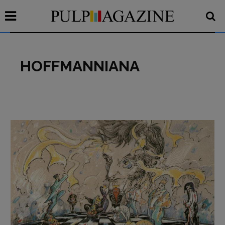
HOFFMANNIANA
Recensioni
Primo Piano
Interviste
RUBRICHE
Archeologie del
presente
Fumetti
Libro & Film
Pulp for kids