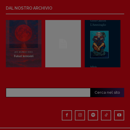
Anna da Re
DAL NOSTRO ARCHIVIO
[anna.dare.comunicazione@gmail.
com]
Coordinamento Fumetti:
Fabio Malagnini
[fabio.malagnini@gmail.
com]
Coordinamento Pulp for kids e social
media:
Valentina Marcoli
[valentina.marcoli@gmail.
com]
ARCHIVIO E AUTORI
Cerca nel sito