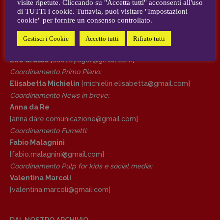
visite ripetute. Cliccando su "Accetta tutti" acconsenti all'uso
AUTORI e COLLABORATORI
di TUTTI i cookie. Tuttavia, puoi visitare "Impostazioni
cookie" per fornire un consenso controllato.
DIRETTRICE RESPONSABILE
CONTATTI
Antonella Marrone
Gestisci i Cookie
Accetto tutti
Rifiuto tutti
Case editrici e coordinamento recensioni
:
R
EDAZIONE
Elio Grasso
[eliovoyager@gmail.com]
Walter Catalano
,
Giuseppe Costigliola
,
Coordinamento Primo Piano
:
Anna da Re
,
Roberto Derobertis
,
Elio
Elisabetta Michielin
[michielin.elisabetta@gmail.com]
Grasso
,
Fabio Malagnini
,
Valentina
Coordinamento News in breve:
Marcoli
,
Elisabetta Michielin
,
Nicole
Anna da Re
Spallina
,
Roberto Sturm
,
Tania Tonin
[anna.dare.comunicazione@gmail.
com]
Coordinamento Fumetti:
CONTATTI
Fabio Malagnini
Case editrici e coordinamento
[fabio.malagnini@gmail.
com]
recensioni
:
Coordinamento Pulp for kids e social media:
Elio Grasso
[eliovoyager@gmail.com]
Valentina Marcoli
Coordinamento Primo Piano
:
[valentina.marcoli@gmail.
com]
Elisabetta Michielin
[michielin.elisabetta@gmail.com]
Coordinamento News in breve:
DAL NOSTRO ARCHIVIO