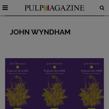
JOHN WYNDHAM
Recensioni
Primo Piano
Interviste
RUBRICHE
Archeologie del
presente
Fumetti
Libro & Film
Pulp for kids