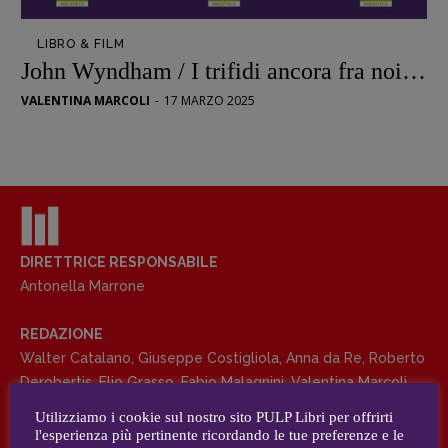
Opera prima
LIBRO & FILM
DOSSIER
John Wyndham / I trifidi ancora fra noi…
12 dicembre
VALENTINA MARCOLI
-
17 MARZO 2025
Blade Runner 40
Editoria
Intelligenza Artificiale
Maestri sommersi
Pasolini 1922-2022
Psichedelia
DIRETTRICE RESPONSABILE
Antonella Marrone
Scienza
Stranimondi
REDAZIONE
Tornare a Ballard
Walter Catalano
,
Giuseppe Costigliola
,
Anna da Re
,
Roberto
Valerio Evangelisti
Derobertis
,
Elio Grasso
,
Fabio Malagnini
,
Valentina Marcoli
,
Vampirismi
Elisabetta Michielin
,
Roberto Sturm
,
Tania Tonin
Utilizziamo i cookie sul nostro sito PULP Libri per offrirti
Zong!
l'esperienza più pertinente ricordando le tue preferenze e le