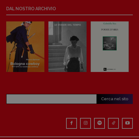
Anna da Re
DAL NOSTRO ARCHIVIO
[anna.dare.comunicazione@gmail.
com]
Coordinamento Fumetti:
Fabio Malagnini
[fabio.malagnini@gmail.
com]
Coordinamento Pulp for kids e social
media:
Valentina Marcoli
[valentina.marcoli@gmail.
com]
ARCHIVIO E AUTORI
Cerca nel sito