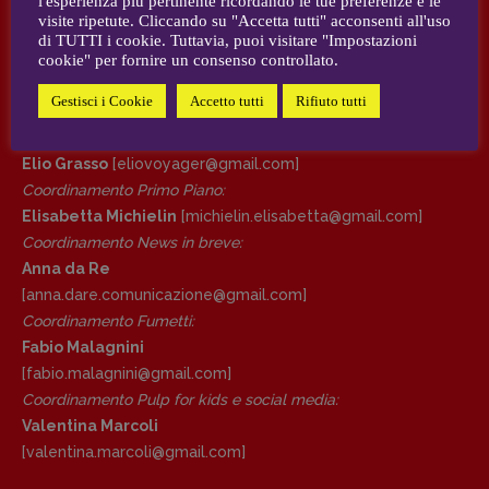
l'esperienza più pertinente ricordando le tue preferenze e le
visite ripetute. Cliccando su "Accetta tutti" acconsenti all'uso
AUTORI e COLLABORATORI
di TUTTI i cookie. Tuttavia, puoi visitare "Impostazioni
DIRETTRICE RESPONSABILE
cookie" per fornire un consenso controllato.
Antonella Marrone
CONTATTI
Gestisci i Cookie
Accetto tutti
Rifiuto tutti
R
EDAZIONE
Case editrici e coordinamento recensioni
:
Walter Catalano
,
Giuseppe Costigliola
,
Elio Grasso
[eliovoyager@gmail.com]
Anna da Re
,
Roberto Derobertis
,
Elio
Coordinamento Primo Piano
:
Grasso
,
Fabio Malagnini
,
Valentina
Elisabetta Michielin
[michielin.elisabetta@gmail.com]
Marcoli
,
Elisabetta Michielin
,
Nicole
Coordinamento News in breve:
Spallina
,
Roberto Sturm
,
Tania Tonin
Anna da Re
[anna.dare.comunicazione@gmail.
com]
CONTATTI
Coordinamento Fumetti:
Case editrici e coordinamento
Fabio Malagnini
recensioni
:
Elio Grasso
[eliovoyager@gmail.com]
[fabio.malagnini@gmail.
com]
Coordinamento Primo Piano
:
Coordinamento Pulp for kids e social media:
Elisabetta Michielin
Valentina Marcoli
[michielin.elisabetta@gmail.com]
[valentina.marcoli@gmail.
com]
Coordinamento News in breve: