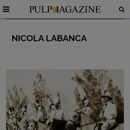
NICOLA LABANCA
Recensioni
Primo Piano
Interviste
RUBRICHE
Archeologie del
presente
Fumetti
Libro & Film
Pulp for kids