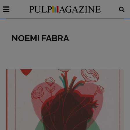
NOEMI FABRA
Recensioni
Primo Piano
Interviste
RUBRICHE
Archeologie del
presente
Fumetti
Libro & Film
Pulp for kids