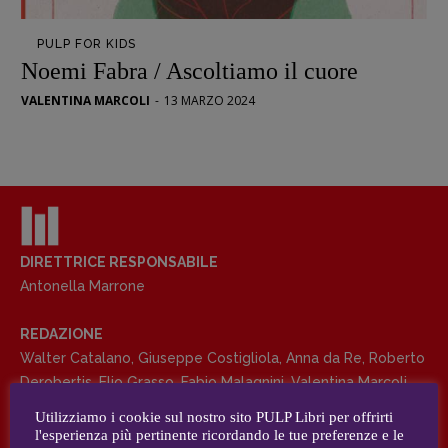
Opera prima
PULP FOR KIDS
DOSSIER
Noemi Fabra / Ascoltiamo il cuore
12 dicembre
VALENTINA MARCOLI
-
13 MARZO 2024
Blade Runner 40
Editoria
Intelligenza Artificiale
Maestri sommersi
Pasolini 1922-2022
Psichedelia
DIRETTRICE RESPONSABILE
Antonella Marrone
Scienza
Stranimondi
REDAZIONE
Tornare a Ballard
Walter Catalano
,
Giuseppe Costigliola
,
Anna da Re
,
Roberto
Valerio Evangelisti
Derobertis
,
Elio Grasso
,
Fabio Malagnini
,
Valentina Marcoli
,
Vampirismi
Elisabetta Michielin
,
Roberto Sturm
,
Tania Tonin
Utilizziamo i cookie sul nostro sito PULP Libri per offrirti
Zong!
l'esperienza più pertinente ricordando le tue preferenze e le