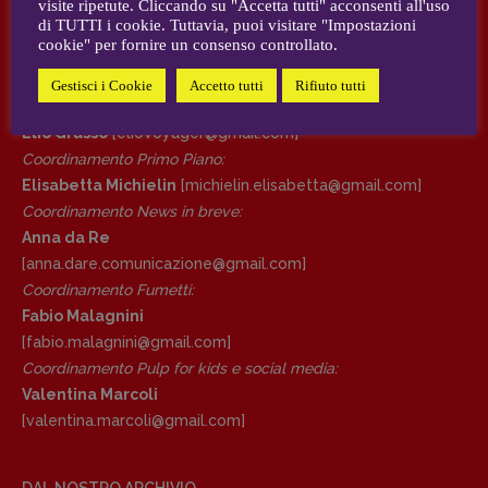
visite ripetute. Cliccando su "Accetta tutti" acconsenti all'uso
AUTORI e COLLABORATORI
di TUTTI i cookie. Tuttavia, puoi visitare "Impostazioni
cookie" per fornire un consenso controllato.
DIRETTRICE RESPONSABILE
CONTATTI
Antonella Marrone
Gestisci i Cookie
Accetto tutti
Rifiuto tutti
Case editrici e coordinamento recensioni
:
R
EDAZIONE
Elio Grasso
[eliovoyager@gmail.com]
Walter Catalano
,
Giuseppe Costigliola
,
Coordinamento Primo Piano
:
Anna da Re
,
Roberto Derobertis
,
Elio
Elisabetta Michielin
[michielin.elisabetta@gmail.com]
Grasso
,
Fabio Malagnini
,
Valentina
Coordinamento News in breve:
Marcoli
,
Elisabetta Michielin
,
Nicole
Anna da Re
Spallina
,
Roberto Sturm
,
Tania Tonin
[anna.dare.comunicazione@gmail.
com]
Coordinamento Fumetti:
CONTATTI
Fabio Malagnini
Case editrici e coordinamento
[fabio.malagnini@gmail.
com]
recensioni
:
Coordinamento Pulp for kids e social media:
Elio Grasso
[eliovoyager@gmail.com]
Valentina Marcoli
Coordinamento Primo Piano
:
[valentina.marcoli@gmail.
com]
Elisabetta Michielin
[michielin.elisabetta@gmail.com]
Coordinamento News in breve:
DAL NOSTRO ARCHIVIO