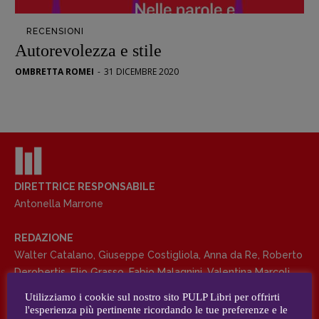
Opera prima
RECENSIONI
DOSSIER
Autorevolezza e stile
12 dicembre
OMBRETTA ROMEI
-
31 DICEMBRE 2020
Blade Runner 40
Editoria
Intelligenza Artificiale
Maestri sommersi
Pasolini 1922-2022
Psichedelia
DIRETTRICE RESPONSABILE
Antonella Marrone
Scienza
Stranimondi
REDAZIONE
Tornare a Ballard
Walter Catalano
,
Giuseppe Costigliola
,
Anna da Re
,
Roberto
Valerio Evangelisti
Derobertis
,
Elio Grasso
,
Fabio Malagnini
,
Valentina Marcoli
,
Vampirismi
Elisabetta Michielin
,
Roberto Sturm
,
Tania Tonin
Utilizziamo i cookie sul nostro sito PULP Libri per offrirti
Zong!
l'esperienza più pertinente ricordando le tue preferenze e le