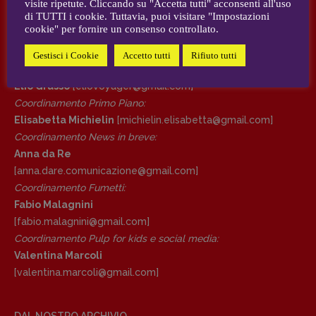
visite ripetute. Cliccando su "Accetta tutti" acconsenti all'uso
AUTORI e COLLABORATORI
di TUTTI i cookie. Tuttavia, puoi visitare "Impostazioni
cookie" per fornire un consenso controllato.
DIRETTRICE RESPONSABILE
CONTATTI
Antonella Marrone
Gestisci i Cookie
Accetto tutti
Rifiuto tutti
Case editrici e coordinamento recensioni
:
R
EDAZIONE
Elio Grasso
[eliovoyager@gmail.com]
Walter Catalano
,
Giuseppe Costigliola
,
Coordinamento Primo Piano
:
Anna da Re
,
Roberto Derobertis
,
Elio
Elisabetta Michielin
[michielin.elisabetta@gmail.com]
Grasso
,
Fabio Malagnini
,
Valentina
Coordinamento News in breve:
Marcoli
,
Elisabetta Michielin
,
Nicole
Anna da Re
Spallina
,
Roberto Sturm
,
Tania Tonin
[anna.dare.comunicazione@gmail.
com]
Coordinamento Fumetti:
CONTATTI
Fabio Malagnini
Case editrici e coordinamento
[fabio.malagnini@gmail.
com]
recensioni
:
Coordinamento Pulp for kids e social media:
Elio Grasso
[eliovoyager@gmail.com]
Valentina Marcoli
Coordinamento Primo Piano
:
[valentina.marcoli@gmail.
com]
Elisabetta Michielin
[michielin.elisabetta@gmail.com]
Coordinamento News in breve:
DAL NOSTRO ARCHIVIO