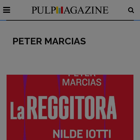
PETER MARCIAS
Recensioni
Primo Piano
Interviste
RUBRICHE
Archeologie del
presente
Fumetti
Libro & Film
Pulp for kids