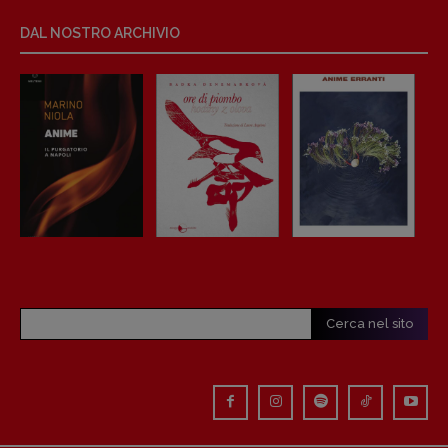
Anna da Re
[anna.dare.comunicazione@gmail.
com]
DAL NOSTRO ARCHIVIO
Coordinamento Fumetti:
Fabio Malagnini
[fabio.malagnini@gmail.
com]
Coordinamento Pulp for kids e social
media:
Valentina Marcoli
[valentina.marcoli@gmail.
com]
ARCHIVIO E AUTORI
Cerca nel sito