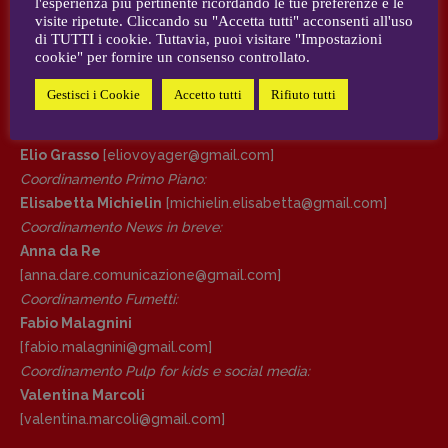
l'esperienza più pertinente ricordando le tue preferenze e le
visite ripetute. Cliccando su "Accetta tutti" acconsenti all'uso
AUTORI e COLLABORATORI
di TUTTI i cookie. Tuttavia, puoi visitare "Impostazioni
DIRETTRICE RESPONSABILE
cookie" per fornire un consenso controllato.
Antonella Marrone
CONTATTI
Gestisci i Cookie
Accetto tutti
Rifiuto tutti
R
EDAZIONE
Case editrici e coordinamento recensioni
:
Walter Catalano
,
Giuseppe Costigliola
,
Elio Grasso
[eliovoyager@gmail.com]
Anna da Re
,
Roberto Derobertis
,
Elio
Coordinamento Primo Piano
:
Grasso
,
Fabio Malagnini
,
Valentina
Elisabetta Michielin
[michielin.elisabetta@gmail.com]
Marcoli
,
Elisabetta Michielin
,
Nicole
Coordinamento News in breve:
Spallina
,
Roberto Sturm
,
Tania Tonin
Anna da Re
CONTATTI
[anna.dare.comunicazione@gmail.
com]
Case editrici e coordinamento
Coordinamento Fumetti:
recensioni
:
Fabio Malagnini
Elio Grasso
[eliovoyager@gmail.com]
[fabio.malagnini@gmail.
com]
Coordinamento Primo Piano
:
Coordinamento Pulp for kids e social media:
Elisabetta Michielin
Valentina Marcoli
[michielin.elisabetta@gmail.com]
[valentina.marcoli@gmail.
com]
Coordinamento News in breve: