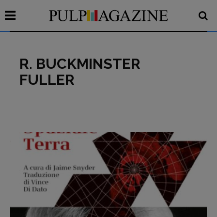
R. BUCKMINSTER
FULLER
Recensioni
Primo Piano
Interviste
RUBRICHE
Archeologie del
presente
Fumetti
Libro & Film
Pulp for kids