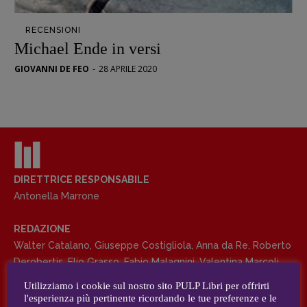
Opera prima
RECENSIONI
DOSSIER
Michael Ende in versi
12 dicembre
GIOVANNI DE FEO
-
28 APRILE 2020
Blade Runner 40
Editoria
Intelligenza Artificiale
Maestri sommersi
Pasolini 1922-2022
Psichedelia
DIRETTRICE RESPONSABILE
Antonella Marrone
Scienza
Stranimondi
REDAZIONE
Tornare a Ballard
Walter Catalano
,
Giuseppe Costigliola
,
Anna da Re
,
Roberto
Valerio Evangelisti
Derobertis
,
Elio Grasso
,
Fabio Malagnini
,
Valentina Marcoli
,
Vampirismi
Elisabetta Michielin
,
Roberto Sturm
,
Tania Tonin
Utilizziamo i cookie sul nostro sito PULP Libri per offrirti
Zong!
l'esperienza più pertinente ricordando le tue preferenze e le