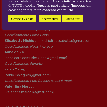
visite ripetute. Cliccando su "Accetta tutti" acconsenti all'uso
AUTORI e COLLABORATORI
di TUTTI i cookie. Tuttavia, puoi visitare "Impostazioni
cookie" per fornire un consenso controllato.
DIRETTRICE RESPONSABILE
CONTATTI
Antonella Marrone
Gestisci i Cookie
Accetto tutti
Rifiuto tutti
Case editrici e coordinamento recensioni
:
R
EDAZIONE
Elio Grasso
[eliovoyager@gmail.com]
Walter Catalano
,
Giuseppe Costigliola
,
Coordinamento Primo Piano
:
Anna da Re
,
Roberto Derobertis
,
Elio
Elisabetta Michielin
[michielin.elisabetta@gmail.com]
Grasso
,
Fabio Malagnini
,
Valentina
Coordinamento News in breve:
Marcoli
,
Elisabetta Michielin
,
Nicole
Anna da Re
Spallina
,
Roberto Sturm
,
Tania Tonin
[anna.dare.comunicazione@gmail.
com]
Coordinamento Fumetti:
CONTATTI
Fabio Malagnini
Case editrici e coordinamento
[fabio.malagnini@gmail.
com]
recensioni
:
Coordinamento Pulp for kids e social media:
Elio Grasso
[eliovoyager@gmail.com]
Valentina Marcoli
Coordinamento Primo Piano
:
[valentina.marcoli@gmail.
com]
Elisabetta Michielin
[michielin.elisabetta@gmail.com]
Coordinamento News in breve:
DAL NOSTRO ARCHIVIO