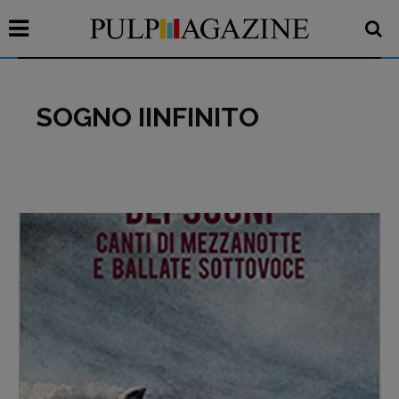
SOGNO IINFINITO
Recensioni
Primo Piano
Interviste
RUBRICHE
Archeologie del
presente
Fumetti
Libro & Film
Pulp for kids