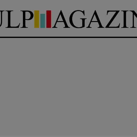
DIRETTRICE RESPONSABILE
Antonella Marrone
e
er 40
R
EDAZIONE
Walter Catalano
,
Giuseppe
a
Costigliola
,
Anna da Re
,
Roberto Derobertis
,
Elio
Grasso
,
Fabio Malagnini
,
mmersi
Valentina Marcoli
,
Elisabetta
22-2022
Michielin
,
Nicole Spallina
,
Roberto Sturm
,
Tania Tonin