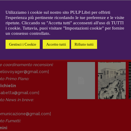
CONTATTI
i
Case editrici e coordinamento
allard
Utilizziamo i cookie sul nostro sito PULP Libri per offrirti
recensioni
:
l'esperienza più pertinente ricordando le tue preferenze e le visite
gelisti
Elio Grasso
ripetute. Cliccando su "Accetta tutti" acconsenti all'uso di TUTTI
[eliovoyager@gmail.com]
i cookie. Tuttavia, puoi visitare "Impostazioni cookie" per fornire
un consenso controllato.
Coordinamento Primo Piano
:
Elisabetta Michielin
Gestisci i Cookie
Accetto tutti
Rifiuto tutti
[michielin.elisabetta@gmail.com]
DAL NOSTRO ARCHIVIO
Coordinamento News in breve:
Anna da Re
 e coordinamento recensioni
:
[anna.dare.comunicazione@gmail.
eliovoyager@gmail.com]
com]
to Primo Piano
:
Coordinamento Fumetti:
ichielin
Fabio Malagnini
lisabetta@gmail.com]
[fabio.malagnini@gmail.
com]
o News in breve:
Coordinamento Pulp for kids e
social media:
Valentina Marcoli
comunicazione@gmail.
com]
[valentina.marcoli@gmail.
com]
o Fumetti:
nini