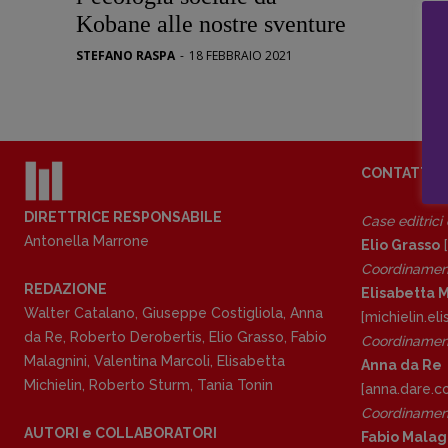
Stranimond
Kobane alle nostre sventure
Tornare a B
STEFANO RASPA
-
18 FEBBRAIO 2021
Valerio Evan
Vampirismi
Zong!
CONTATTI
DIRETTRICE RESPONSABILE
Case editrici
Antonella Marrone
Elio Grasso
[
Coordinamen
REDAZIONE
Elisabetta M
Walter Catalano
,
Giuseppe Costigliola
,
Anna
[michielin.e
da Re
,
Roberto Derobertis
,
Elio Grasso
,
Fabio
Coordinament
Malagnini
,
Valentina Marcoli
,
Elisabetta
Anna da Re
Michielin
,
Roberto Sturm
,
Tania Tonin
[anna.dare.
Coordinament
AUTORI e COLLABORATORI
Fabio Malag