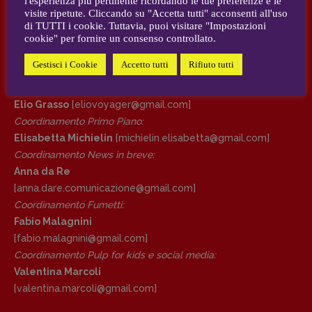
l'esperienza più pertinente ricordando le tue preferenze e le
visite ripetute. Cliccando su "Accetta tutti" acconsenti all'uso
AUTORI e COLLABORATORI
di TUTTI i cookie. Tuttavia, puoi visitare "Impostazioni
DIRETTRICE RESPONSABILE
cookie" per fornire un consenso controllato.
Antonella Marrone
CONTATTI
Gestisci i Cookie
Accetto tutti
Rifiuto tutti
R
EDAZIONE
Case editrici e coordinamento recensioni
:
Walter Catalano
,
Giuseppe Costigliola
,
Elio Grasso
[eliovoyager@gmail.com]
Anna da Re
,
Roberto Derobertis
,
Elio
Coordinamento Primo Piano
:
Grasso
,
Fabio Malagnini
,
Valentina
Elisabetta Michielin
[michielin.elisabetta@gmail.com]
Marcoli
,
Elisabetta Michielin
,
Nicole
Coordinamento News in breve:
Spallina
,
Roberto Sturm
,
Tania Tonin
Anna da Re
[anna.dare.comunicazione@gmail.
com]
CONTATTI
Coordinamento Fumetti:
Case editrici e coordinamento
Fabio Malagnini
recensioni
:
Elio Grasso
[eliovoyager@gmail.com]
[fabio.malagnini@gmail.
com]
Coordinamento Primo Piano
:
Coordinamento Pulp for kids e social media:
Elisabetta Michielin
Valentina Marcoli
[michielin.elisabetta@gmail.com]
[valentina.marcoli@gmail.
com]
Coordinamento News in breve: