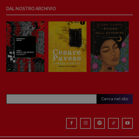
Anna da Re
DAL NOSTRO ARCHIVIO
[anna.dare.comunicazione@gmail.
com]
Coordinamento Fumetti:
Fabio Malagnini
[fabio.malagnini@gmail.
com]
Coordinamento Pulp for kids e social
media:
Valentina Marcoli
[valentina.marcoli@gmail.
com]
ARCHIVIO E AUTORI
Cerca nel sito