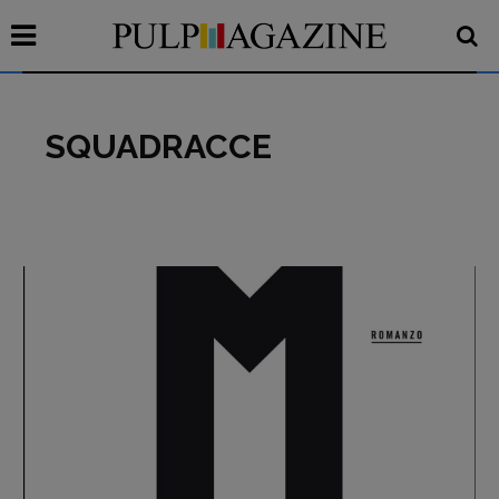
SQUADRACCE
Recensioni
Primo Piano
Interviste
RUBRICHE
Archeologie del
presente
Fumetti
Libro & Film
Pulp for kids