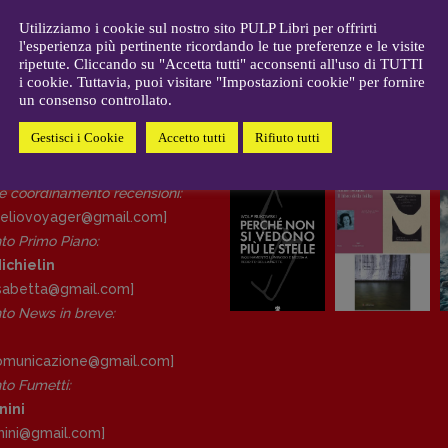
CONTATTI
i
Case editrici e coordinamento
Utilizziamo i cookie sul nostro sito PULP Libri per offrirti
allard
l'esperienza più pertinente ricordando le tue preferenze e le visite
recensioni
:
ripetute. Cliccando su "Accetta tutti" acconsenti all'uso di TUTTI
gelisti
Elio Grasso
i cookie. Tuttavia, puoi visitare "Impostazioni cookie" per fornire
[eliovoyager@gmail.com]
un consenso controllato.
Coordinamento Primo Piano
:
Elisabetta Michielin
Gestisci i Cookie
Accetto tutti
Rifiuto tutti
DAL NOSTRO ARCHIVIO
[michielin.elisabetta@gmail.com]
Coordinamento News in breve:
 e coordinamento recensioni
:
Anna da Re
eliovoyager@gmail.com]
[anna.dare.comunicazione@gmail.
to Primo Piano
:
com]
ichielin
Coordinamento Fumetti:
lisabetta@gmail.com]
Fabio Malagnini
o News in breve:
[fabio.malagnini@gmail.
com]
Coordinamento Pulp for kids e
comunicazione@gmail.
com]
social media:
o Fumetti:
Valentina Marcoli
nini
[valentina.marcoli@gmail.
com]
nini@gmail.
com]