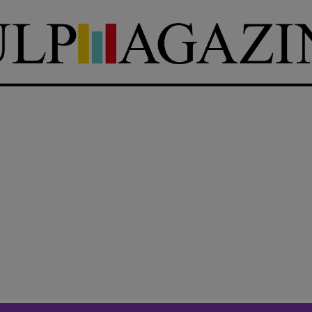
DIRETTRICE RESPONSABILE
Antonella Marrone
e
er 40
R
EDAZIONE
Walter Catalano
,
Giuseppe
a
Costigliola
,
Anna da Re
,
Roberto Derobertis
,
Elio
Grasso
,
Fabio Malagnini
,
mmersi
Valentina Marcoli
,
Elisabetta
22-2022
Michielin
,
Nicole Spallina
,
Roberto Sturm
,
Tania Tonin