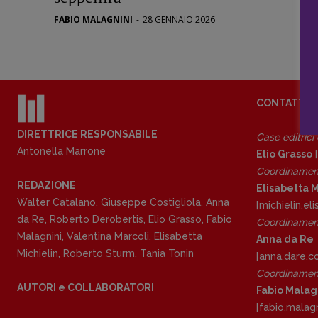
Stranimond
FABIO MALAGNINI
-
28 GENNAIO 2026
Tornare a B
Valerio Evan
Vampirismi
Zong!
CONTATTI
DIRETTRICE RESPONSABILE
Case editrici
Antonella Marrone
Elio Grasso
[
Coordinamen
REDAZIONE
Elisabetta M
Walter Catalano
,
Giuseppe Costigliola
,
Anna
[michielin.e
da Re
,
Roberto Derobertis
,
Elio Grasso
,
Fabio
Coordinament
Malagnini
,
Valentina Marcoli
,
Elisabetta
Anna da Re
Michielin
,
Roberto Sturm
,
Tania Tonin
[anna.dare.
Coordinament
AUTORI e COLLABORATORI
Fabio Malag
[fabio.malag