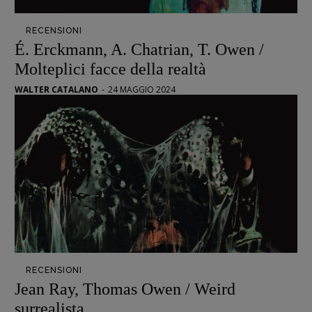
Opera prima
RECENSIONI
É. Erckmann, A. Chatrian, T. Owen /
DOSSIER
Molteplici facce della realtà
12 dicembre
WALTER CATALANO
-
24 MAGGIO 2024
Blade Runner 40
Editoria
Intelligenza Artificiale
Maestri sommersi
Pasolini 1922-2022
Psichedelia
Scienza
Stranimondi
Tornare a Ballard
RECENSIONI
Valerio Evangelisti
Jean Ray, Thomas Owen / Weird
Vampirismi
surrealista