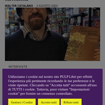
Zong!
WALTER CATALANO
-
3 AGOSTO 2023
DIRETTRICE RESPONSABILE
Antonella Marrone
R
EDAZIONE
Walter Catalano
,
Giuseppe Costigliola
,
Anna da Re
,
Roberto Derobertis
,
Elio
Grasso
,
Fabio Malagnini
,
Valentina
Marcoli
,
Elisabetta Michielin
,
Nicole
Spallina
,
Roberto Sturm
,
Tania Tonin
INTERVISTE
CONTATTI
I Figli di Hypnos. Intervista ad Andrea
Case editrici e coordinamento
Utilizziamo i cookie sul nostro sito PULP Libri per offrirti
Vaccaro
recensioni
:
l'esperienza più pertinente ricordando le tue preferenze e le
Elio Grasso
[eliovoyager@gmail.com]
visite ripetute. Cliccando su "Accetta tutti" acconsenti all'uso
WALTER CATALANO
-
16 MAGGIO 2020
Coordinamento Primo Piano
:
di TUTTI i cookie. Tuttavia, puoi visitare "Impostazioni
cookie" per fornire un consenso controllato.
Elisabetta Michielin
[michielin.elisabetta@gmail.com]
Gestisci i Cookie
Accetto tutti
Rifiuto tutti