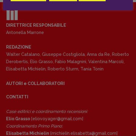
Coordinamento News in breve:
Anna da Re
[anna.dare.comunicazione@gmail.
com]
Coordinamento Fumetti:
DIRETTRICE RESPONSABILE
Fabio Malagnini
Antonella Marrone
[fabio.malagnini@gmail.
com]
Coordinamento Pulp for kids e social
REDAZIONE
media:
Walter Catalano
,
Giuseppe Costigliola
,
Anna da Re
,
Roberto
Valentina Marcoli
Derobertis
,
Elio Grasso
,
Fabio Malagnini
,
Valentina Marcoli
,
[valentina.marcoli@gmail.
com]
Elisabetta Michielin
,
Roberto Sturm
,
Tania Tonin
ARCHIVIO E AUTORI
AUTORI e COLLABORATORI
CONTATTI
Case editrici e coordinamento recensioni
:
Elio Grasso
[eliovoyager@gmail.com]
Coordinamento Primo Piano
:
Elisabetta Michielin
[michielin.elisabetta@gmail.com]