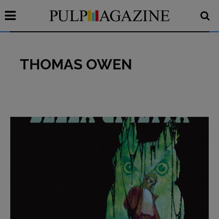
THOMAS OWEN
Recensioni
Primo Piano
Interviste
RUBRICHE
Archeologie del
presente
Fumetti
Libro & Film
Pulp for kids