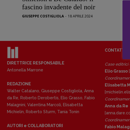
Stranimond
fascino invadente del noir
Tornare a B
GIUSEPPE COSTIGLIOLA
-
18 APRILE 2024
Valerio Evan
Vampirismi
Zong!
CONTATTI
DIRETTRICE RESPONSABILE
Case editrici
Antonella Marrone
Elio Grasso
[
Coordinamen
REDAZIONE
Elisabetta M
Walter Catalano
,
Giuseppe Costigliola
,
Anna
[michielin.e
da Re
,
Roberto Derobertis
,
Elio Grasso
,
Fabio
Coordinament
Malagnini
,
Valentina Marcoli
,
Elisabetta
Anna da Re
Michielin
,
Roberto Sturm
,
Tania Tonin
[anna.dare.
Coordinament
AUTORI e COLLABORATORI
Fabio Malag