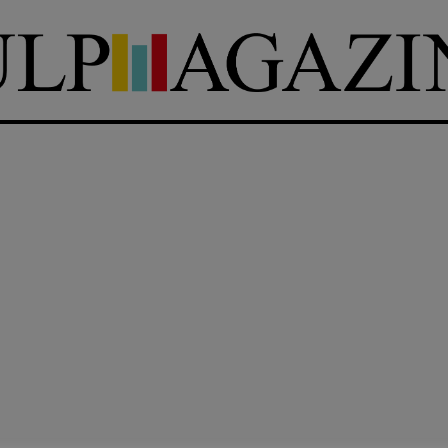
DIRETTRICE RESPONSABILE
Antonella Marrone
e
er 40
R
EDAZIONE
Walter Catalano
,
Giuseppe
a
Costigliola
,
Anna da Re
,
Roberto Derobertis
,
Elio
Grasso
,
Fabio Malagnini
,
mmersi
Valentina Marcoli
,
Elisabetta
22-2022
Michielin
,
Nicole Spallina
,
Roberto Sturm
,
Tania Tonin