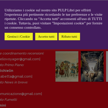
CONTATTI
i
Case editrici e coordinamento
allard
Utilizziamo i cookie sul nostro sito PULP Libri per offrirti
recensioni
:
l'esperienza più pertinente ricordando le tue preferenze e le visite
gelisti
Elio Grasso
ripetute. Cliccando su "Accetta tutti" acconsenti all'uso di TUTTI
[eliovoyager@gmail.com]
i cookie. Tuttavia, puoi visitare "Impostazioni cookie" per fornire
un consenso controllato.
Coordinamento Primo Piano
:
Elisabetta Michielin
Gestisci i Cookie
Accetto tutti
Rifiuto tutti
[michielin.elisabetta@gmail.com]
DAL NOSTRO ARCHIVIO
Coordinamento News in breve:
Anna da Re
 e coordinamento recensioni
:
[anna.dare.comunicazione@gmail.
eliovoyager@gmail.com]
com]
to Primo Piano
:
Coordinamento Fumetti:
ichielin
Fabio Malagnini
lisabetta@gmail.com]
[fabio.malagnini@gmail.
com]
o News in breve:
Coordinamento Pulp for kids e
social media:
Valentina Marcoli
comunicazione@gmail.
com]
[valentina.marcoli@gmail.
com]
o Fumetti:
nini