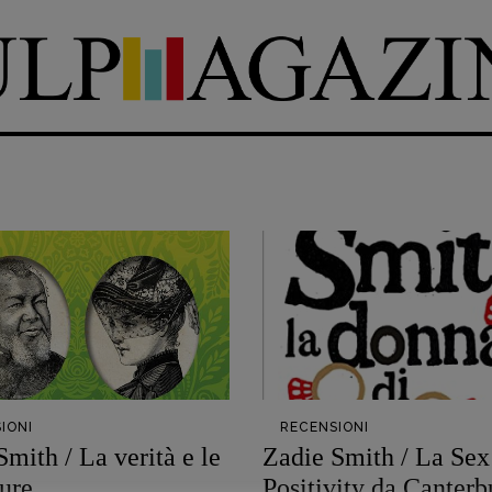
DIRETTRICE RESPONSABILE
Antonella Marrone
e
er 40
R
EDAZIONE
Walter Catalano
,
Giuseppe
a
Costigliola
,
Anna da Re
,
Roberto Derobertis
,
Elio
Grasso
,
Fabio Malagnini
,
mmersi
Valentina Marcoli
,
Elisabetta
22-2022
Michielin
,
Nicole Spallina
,
IONI
RECENSIONI
Roberto Sturm
,
Tania Tonin
Smith / La verità e le
Zadie Smith / La Sex
ure
Positivity da Canterb