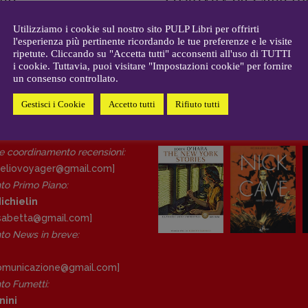
CONTATTI
i
Brent
Case editrici e coordinamento
A MICHIELIN
-
20 OTTOBRE 2023
allard
Utilizziamo i cookie sul nostro sito PULP Libri per offrirti
recensioni
:
ELISABETTA MICHIELIN
-
11 APRILE
l'esperienza più pertinente ricordando le tue preferenze e le visite
gelisti
Elio Grasso
ripetute. Cliccando su "Accetta tutti" acconsenti all'uso di TUTTI
[eliovoyager@gmail.com]
i cookie. Tuttavia, puoi visitare "Impostazioni cookie" per fornire
un consenso controllato.
Coordinamento Primo Piano
:
Elisabetta Michielin
Gestisci i Cookie
Accetto tutti
Rifiuto tutti
[michielin.elisabetta@gmail.com]
DAL NOSTRO ARCHIVIO
Coordinamento News in breve:
Anna da Re
 e coordinamento recensioni
:
[anna.dare.comunicazione@gmail.
eliovoyager@gmail.com]
com]
to Primo Piano
:
Coordinamento Fumetti:
ichielin
Fabio Malagnini
lisabetta@gmail.com]
[fabio.malagnini@gmail.
com]
o News in breve:
Coordinamento Pulp for kids e
social media:
Valentina Marcoli
comunicazione@gmail.
com]
[valentina.marcoli@gmail.
com]
o Fumetti:
nini