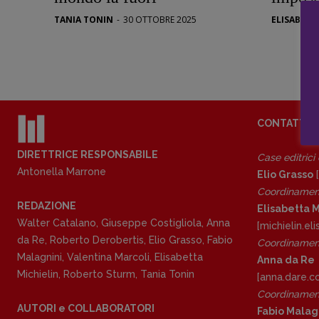
Stranimond
TANIA TONIN
-
30 OTTOBRE 2025
ELISABETT
Tornare a B
Valerio Evan
Vampirismi
Zong!
CONTATTI
DIRETTRICE RESPONSABILE
Case editrici
Antonella Marrone
Elio Grasso
[
Coordinamen
REDAZIONE
Elisabetta M
Walter Catalano
,
Giuseppe Costigliola
,
Anna
[michielin.e
da Re
,
Roberto Derobertis
,
Elio Grasso
,
Fabio
Coordinament
Malagnini
,
Valentina Marcoli
,
Elisabetta
Anna da Re
Michielin
,
Roberto Sturm
,
Tania Tonin
[anna.dare.
Coordinament
AUTORI e COLLABORATORI
Fabio Malag