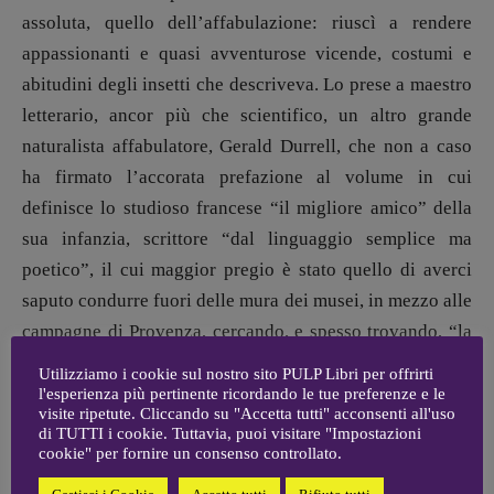
Fabio Malagnini
assoluta, quello dell’affabulazione: riuscì a rendere
[fabio.malagnini@gmail.
com]
appassionanti e quasi avventurose vicende, costumi e
Coordinamento Pulp for kids e social
abitudini degli insetti che descriveva. Lo prese a maestro
media:
Valentina Marcoli
letterario, ancor più che scientifico, un altro grande
[valentina.marcoli@gmail.
com]
naturalista affabulatore, Gerald Durrell, che non a caso
ha firmato l’accorata prefazione al volume in cui
ARCHIVIO E AUTORI
definisce lo studioso francese “il migliore amico” della
sua infanzia, scrittore “dal linguaggio semplice ma
poetico”, il cui maggior pregio è stato quello di averci
saputo condurre fuori delle mura dei musei, in mezzo alle
campagne di Provenza, cercando, e spesso trovando, “la
risposta alla domanda
perché
”
.
Utilizziamo i cookie sul nostro sito PULP Libri per offrirti
l'esperienza più pertinente ricordando le tue preferenze e le
visite ripetute. Cliccando su "Accetta tutti" acconsenti all'uso
Docente di fisica nello stesso liceo di Avignone dove
di TUTTI i cookie. Tuttavia, puoi visitare "Impostazioni
Stéphan Mallarmé insegnava inglese, amico personale di
cookie" per fornire un consenso controllato.
John Stuart Mill, strenuo paladino della causa femminista