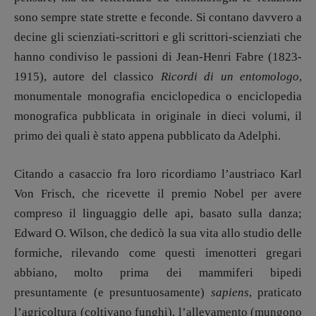
DOSSIER
sono sempre state strette e feconde. Si contano davvero a
12 dicembre
decine gli scienziati-scrittori e gli scrittori-scienziati che
Blade Runner 40
hanno condiviso le passioni di Jean-Henri Fabre (1823-
Editoria
1915), autore del classico
Ricordi di un entomologo
,
Intelligenza Artificiale
monumentale monografia enciclopedica o enciclopedia
Maestri sommersi
monografica pubblicata in originale in dieci volumi, il
Pasolini 1922-2022
primo dei quali è stato appena pubblicato da Adelphi.
Psichedelia
Scienza
Citando a casaccio fra loro ricordiamo l’austriaco Karl
Stranimondi
Von Frisch, che ricevette il premio Nobel per avere
Tornare a Ballard
compreso il linguaggio delle api, basato sulla danza;
Valerio Evangelisti
Edward O. Wilson, che dedicò la sua vita allo studio delle
Vampirismi
formiche, rilevando come questi imenotteri gregari
Zong!
abbiano, molto prima dei mammiferi bipedi
presuntamente (e presuntuosamente)
sapiens
, praticato
DIRETTRICE RESPONSABILE
l’agricoltura (coltivano funghi), l’allevamento (mungono