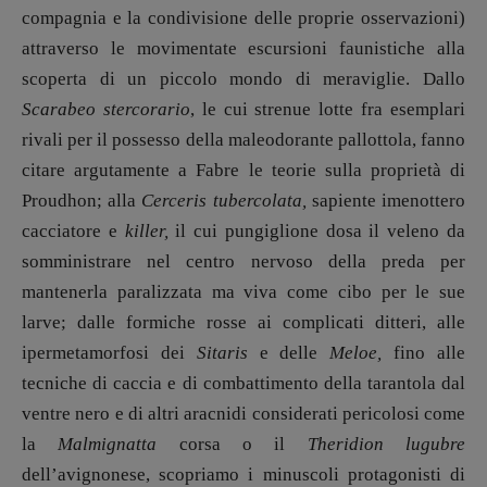
compagnia e la condivisione delle proprie osservazioni)
attraverso le movimentate escursioni faunistiche alla
scoperta di un piccolo mondo di meraviglie. Dallo
Scarabeo stercorario
, le cui strenue lotte fra esemplari
rivali per il possesso della maleodorante pallottola, fanno
citare argutamente a Fabre le teorie sulla proprietà di
Proudhon; alla
Cerceris tubercolata,
sapiente imenottero
cacciatore e
killer,
il cui pungiglione dosa il veleno da
somministrare nel centro nervoso della preda per
mantenerla paralizzata ma viva come cibo per le sue
larve; dalle formiche rosse ai complicati ditteri, alle
ipermetamorfosi dei
Sitaris
e delle
Meloe,
fino alle
tecniche di caccia e di combattimento della tarantola dal
ventre nero e di altri aracnidi considerati pericolosi come
la
Malmignatta
corsa o il
Theridion lugubre
dell’avignonese, scopriamo i minuscoli protagonisti di