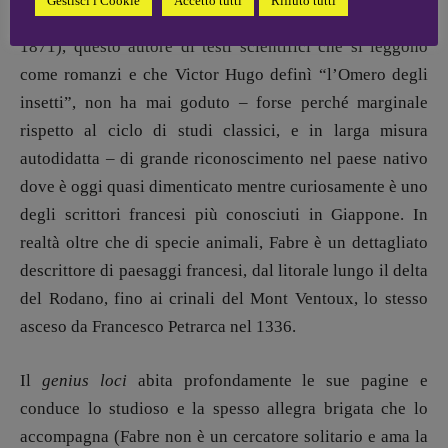
Gestisci i Cookie
Accetto tutti
Rifiuto tutti
(l’aspra polemica col clero gli costò la cattedra nel
1871), questo autore di testi scientifici che si leggono
come romanzi e che Victor Hugo definì “l’Omero degli
insetti”, non ha mai goduto – forse perché marginale
rispetto al ciclo di studi classici, e in larga misura
autodidatta – di grande riconoscimento nel paese nativo
dove è oggi quasi dimenticato mentre curiosamente è uno
degli scrittori francesi più conosciuti in Giappone. In
realtà oltre che di specie animali, Fabre è un dettagliato
descrittore di paesaggi francesi, dal litorale lungo il delta
del Rodano, fino ai crinali del Mont Ventoux, lo stesso
asceso da Francesco Petrarca nel 1336.
Il
genius loci
abita profondamente le sue pagine e
conduce lo studioso e la spesso allegra brigata che lo
accompagna (Fabre non è un cercatore solitario e ama la