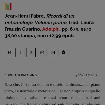
Jean-Henri Fabre,
Ricordi di un
entomologo. Volume primo
, trad. Laura
Frausin Guarino,
Adelphi
, pp. 679, euro
Recensioni
38,00 stampa, euro 12,99 epub
Primo Piano
Interviste
RUBRICHE
Archeologie del
presente
Fumetti
di
5 GENNAIO 2021
WALTER CATALANO
Libro & Film
Pulp for kids
Sarà che, forse, tra uomini e insetti, la distanza sul piano
Opera prima
etico, esistenziale e metafisico – se non proprio su quello
biologico evolutivo – è assai minore di quanto si ami
pensare, ma tra letteratura ed entomologia le relazioni