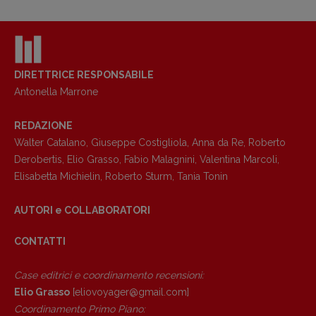
DIRETTRICE RESPONSABILE
Antonella Marrone
REDAZIONE
Copyright © 2018 – 2023 Pulp Magazine –
Walter Catalano
,
Giuseppe Costigliola
,
Anna da Re
,
Roberto
Associazione Pulp Magazine – registrazione
Derobertis
,
Elio Grasso
,
Fabio Malagnini
,
Valentina Marcoli
,
Tribunale Milano n° 5864/2023 – cod. fis.
Elisabetta Michielin
,
Roberto Sturm
,
Tania Tonin
97943720157 –
Privacy
AUTORI e COLLABORATORI
CONTATTI
Case editrici e coordinamento recensioni
:
Elio Grasso
[eliovoyager@gmail.com]
Coordinamento Primo Piano
: