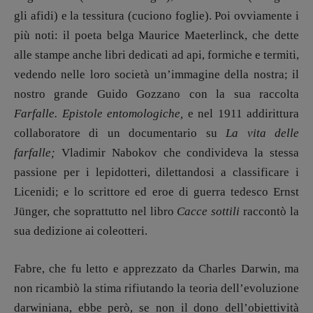
Antonella Marrone
gli afidi) e la tessitura (cuciono foglie). Poi ovviamente i
R
EDAZIONE
più noti: il poeta belga Maurice Maeterlinck, che dette
Walter Catalano
,
Giuseppe Costigliola
,
alle stampe anche libri dedicati ad api, formiche e termiti,
Anna da Re
,
Roberto Derobertis
,
Elio
vedendo nelle loro società un’immagine della nostra; il
Grasso
,
Fabio Malagnini
,
Valentina
nostro grande Guido Gozzano con la sua raccolta
Marcoli
,
Elisabetta Michielin
,
Nicole
Farfalle. Epistole entomologiche,
e nel 1911 addirittura
Spallina
,
Roberto Sturm
,
Tania Tonin
collaboratore di un documentario su
La vita delle
CONTATTI
farfalle;
Vladimir Nabokov che condivideva la stessa
Case editrici e coordinamento
passione per i lepidotteri, dilettandosi a classificare i
recensioni
:
Licenidi; e lo scrittore ed eroe di guerra tedesco Ernst
Elio Grasso
[eliovoyager@gmail.com]
Coordinamento Primo Piano
:
Jünger, che soprattutto nel libro
Cacce sottili
raccontò la
Elisabetta Michielin
sua dedizione ai coleotteri.
[michielin.elisabetta@gmail.com]
Coordinamento News in breve:
Fabre, che fu letto e apprezzato da Charles Darwin, ma
Anna da Re
non ricambiò la stima rifiutando la teoria dell’evoluzione
[anna.dare.comunicazione@gmail.
com]
Coordinamento Fumetti:
darwiniana, ebbe però, se non il dono dell’obiettività