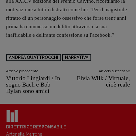
alla XXXIV edizione del Premio Calvino, ricordiamo la
motivazione a tutti i distratti come lui: “Per il magistrale
ritratto di un personaggio ossessivo che forse trent’anni
prima ha commesso un delitto attraverso la sua
inaffidabile e delirante confessione su Facebook.”
ANDREA QUATTROCCHI
NARRATIVA
Articolo precedente
Articolo successivo
Vittorio Lingiardi / In
Elvia Wilk / Virtuale,
sogno Bach e Bob
cioè reale
Dylan sono amici
DIRETTRICE RESPONSABILE
Antonella Marrone