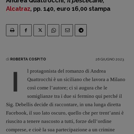
Andrea Quattrocchi,
Il pescecane
,
Fumetti
Alcatraz
, pp. 140, euro 16,00 stampa
Libro & Film
Pulp for kids
Opera prima
DOSSIER
12 dicembre
di
26 GIUGNO 2023
ROBERTA COSPITO
Blade Runner 40
I
l protagonista del romanzo di Andrea
Editoria
Quattrocchi è un siciliano che lavora a Milano
Intelligenza Artificiale
così come l’autore; ci si augura che le
Maestri sommersi
somiglianze tra i due si fermino qui perché il
Pasolini 1922-2022
Sig. Debellis decide di raccontare, in una lunga diretta
Psichedelia
Facebook, il suo lato oscuro, quello che per trent’anni è
Scienza
riuscito a tenere nascosto a tutti, forze dell’ordine
Stranimondi
comprese, e cioè la sua partecipazione a un crimine
Tornare a Ballard