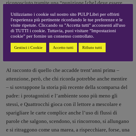
riconosciuto tramite una “punizione [che] deve essere
esemplare, spero che lo sia, me lo auguro, in questo paese
Utilizziamo i cookie sul nostro sito PULP Libri per offrirti
è dura essere condannati anche per un reo confesso, ma
l'esperienza più pertinente ricordando le tue preferenze e le
visite ripetute. Cliccando su "Accetta tutti" acconsenti all'uso
insomma fate quello che dovete fare io accetterò la mia
di TUTTI i cookie. Tuttavia, puoi visitare "Impostazioni
cookie" per fornire un consenso controllato.
punizione, le carceri sono sovraffollate ma un posto per
uno come me ci sarà pure, per un pezzo da novanta, sento
Gestisci i Cookie
Accetto tutti
Rifiuto tutti
che è il prezzo che devo pagare”.
Al racconto di quello che accadde trent’anni prima –
attenzione, però, che chi ricorda potrebbe anche mentire
– si sovrappone la storia più recente della scomparsa del
padre: i protagonisti e l’ambiente sono più meno gli
stessi, e Quattrocchi gioca con il lettore a mescolare e
sparigliare le carte complice anche l’uso di flussi di
parole che salgono, scendono, si rincorrono, si allungano
e si ritraggono come una marea, a rispecchiare, forse, una