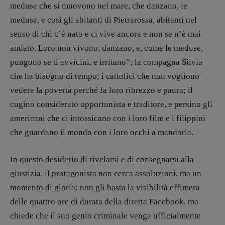
Coordinamento Primo Piano
:
meduse che si muovono nel mare, che danzano, le
Elisabetta Michielin
meduse, e così gli abitanti di Pietrarossa, abitanti nel
[michielin.elisabetta@gmail.com]
senso di chi c’è nato e ci vive ancora e non se n’è mai
Coordinamento News in breve:
andato. Loro non vivono, danzano, e, come le meduse,
Anna da Re
[anna.dare.comunicazione@gmail.
com]
pungono se ti avvicini, e irritano”; la compagna Silvia
Coordinamento Fumetti:
che ha bisogno di tempo; i cattolici che non vogliono
Fabio Malagnini
vedere la povertà perché fa loro ribrezzo e paura; il
[fabio.malagnini@gmail.
com]
cugino considerato opportunista e traditore, e persino gli
Coordinamento Pulp for kids e social
americani che ci intossicano con i loro film e i filippini
media:
Valentina Marcoli
che guardano il mondo con i loro occhi a mandorla.
[valentina.marcoli@gmail.
com]
In questo desiderio di rivelarsi e di consegnarsi alla
ARCHIVIO E AUTORI
giustizia, il protagonista non cerca assoluzioni, ma un
momento di gloria: non gli basta la visibilità effimera
delle quattro ore di durata della diretta Facebook, ma
chiede che il suo genio criminale venga ufficialmente