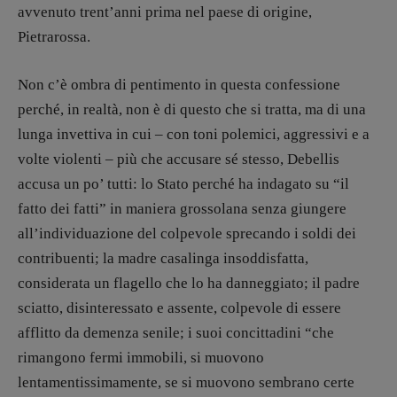
avvenuto trent’anni prima nel paese di origine,
Valerio Evangelisti
Pietrarossa.
Vampirismi
Zong!
Non c’è ombra di pentimento in questa confessione
perché, in realtà, non è di questo che si tratta, ma di una
DIRETTRICE RESPONSABILE
lunga invettiva in cui – con toni polemici, aggressivi e a
Antonella Marrone
volte violenti – più che accusare sé stesso, Debellis
R
EDAZIONE
accusa un po’ tutti: lo Stato perché ha indagato su “il
Walter Catalano
,
Giuseppe Costigliola
,
fatto dei fatti” in maniera grossolana senza giungere
Anna da Re
,
Roberto Derobertis
,
Elio
all’individuazione del colpevole sprecando i soldi dei
Grasso
,
Fabio Malagnini
,
Valentina
contribuenti; la madre casalinga insoddisfatta,
Marcoli
,
Elisabetta Michielin
,
Nicole
considerata un flagello che lo ha danneggiato; il padre
Spallina
,
Roberto Sturm
,
Tania Tonin
sciatto, disinteressato e assente, colpevole di essere
CONTATTI
afflitto da demenza senile; i suoi concittadini “che
Case editrici e coordinamento
rimangono fermi immobili, si muovono
recensioni
:
lentamentissimamente, se si muovono sembrano certe
Elio Grasso
[eliovoyager@gmail.com]