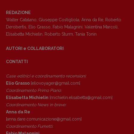
REDAZIONE
Walter Catalano
,
Giuseppe Costigliola
,
Anna da Re
,
Roberto
Derobertis
,
Elio Grasso
,
Fabio Malagnini
,
Valentina Marcoli
,
Elisabetta Michielin
,
Roberto Sturm
,
Tania Tonin
AUTORI e COLLABORATORI
CONTATTI
Case editrici e coordinamento recensioni
:
Elio Grasso
[eliovoyager@gmail.com]
Coordinamento Primo Piano
:
Elisabetta Michielin
[michielin.elisabetta@gmail.com]
Coordinamento News in breve:
Copyright © 2018 – 2023 Pulp Magazine –
Anna da Re
Associazione Pulp Magazine – registrazione
Tribunale Milano n° 5864/2023 – cod. fis.
[anna.dare.comunicazione@gmail.
com]
97943720157 –
Privacy
Coordinamento Fumetti:
Fabio Malagnini