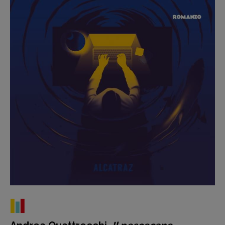
Recensioni
Primo Piano
Interviste
RUBRICHE
Archeologie del
presente