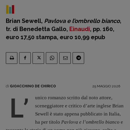
Brian Sewell,
Pavlova e l’ombrello bianco
,
tr. di Benedetta Gallo,
Einaudi
, pp. 160,
euro 17,50 stampa, euro 10,99 epub
Recensioni
Primo Piano
Interviste
RUBRICHE
di
25 MAGGIO 2026
GIOACCHINO DE CHIRICO
Archeologie del
L’
unico romanzo scritto dal noto attore,
presente
sceneggiatore e critico d’arte inglese Brian
Fumetti
Sewell è stato appena pubblicato in Italia,
Libro & Film
ha per titolo
Pavlova e l’ombrello bianco
e
Pulp for kids