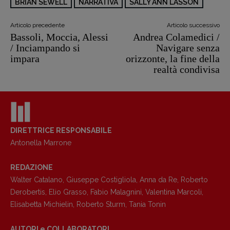
BRIAN SEWELL
NARRATIVA
SALLY ANN LASSON
Articolo precedente
Articolo successivo
Bassoli, Moccia, Alessi
Andrea Colamedici /
/ Inciampando si
Navigare senza
impara
orizzonte, la fine della
realtà condivisa
DIRETTRICE RESPONSABILE
Copyright © 2018 – 2023 Pulp Magazine –
Antonella Marrone
Associazione Pulp Magazine – registrazione
Tribunale Milano n° 5864/2023 – cod. fis.
REDAZIONE
97943720157 –
Privacy
Walter Catalano
,
Giuseppe Costigliola
,
Anna da Re
,
Roberto
Derobertis
,
Elio Grasso
,
Fabio Malagnini
,
Valentina Marcoli
,
Elisabetta Michielin
,
Roberto Sturm
,
Tania Tonin
AUTORI e COLLABORATORI