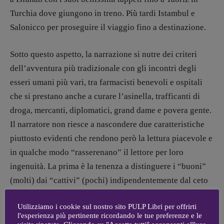
Anna da Re
Turchia dove giungono in treno. Più tardi Istambul e
[anna.dare.comunicazione@gmail.
com]
Salonicco per proseguire il viaggio fino a destinazione.
Coordinamento Fumetti:
Fabio Malagnini
Sotto questo aspetto, la narrazione si nutre dei criteri
[fabio.malagnini@gmail.
com]
Coordinamento Pulp for kids e social
dell’avventura più tradizionale con gli incontri degli
media:
esseri umani più vari, tra farmacisti benevoli e ospitali
Valentina Marcoli
che si prestano anche a curare l’asinella, trafficanti di
[valentina.marcoli@gmail.
com]
droga, mercanti, diplomatici, grand dame e povera gente.
ARCHIVIO E AUTORI
Il narratore non riesce a nascondere due caratteristiche
piuttosto evidenti che rendono però la lettura piacevole e
in qualche modo “rasserenano” il lettore per loro
ingenuità. La prima è la tenenza a distinguere i “buoni”
(molti) dai “cattivi” (pochi) indipendentemente dal ceto
sociale, dall’età, dal sesso e dalla religione di
Utilizziamo i cookie sul nostro sito PULP Libri per offrirti
appartenenza mentre la seconda è un retaggio coloniale
l'esperienza più pertinente ricordando le tue preferenze e le
legato alla disinvoltura con cui si pensa che tutto il