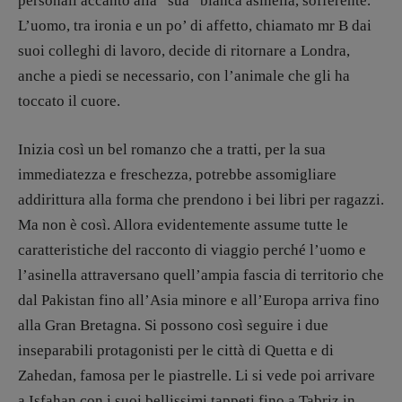
personali accanto alla “sua” bianca asinella, sofferente.
L’uomo, tra ironia e un po’ di affetto, chiamato mr B dai
DIRETTRICE RESPONSABILE
suoi colleghi di lavoro, decide di ritornare a Londra,
Antonella Marrone
anche a piedi se necessario, con l’animale che gli ha
toccato il cuore.
R
EDAZIONE
Walter Catalano
,
Giuseppe Costigliola
,
Inizia così un bel romanzo che a tratti, per la sua
Anna da Re
,
Roberto Derobertis
,
Elio
Grasso
,
Fabio Malagnini
,
Valentina
immediatezza e freschezza, potrebbe assomigliare
Marcoli
,
Elisabetta Michielin
,
Nicole
addirittura alla forma che prendono i bei libri per ragazzi.
Spallina
,
Roberto Sturm
,
Tania Tonin
Ma non è così. Allora evidentemente assume tutte le
caratteristiche del racconto di viaggio perché l’uomo e
CONTATTI
Case editrici e coordinamento
l’asinella attraversano quell’ampia fascia di territorio che
recensioni
:
dal Pakistan fino all’Asia minore e all’Europa arriva fino
Elio Grasso
[eliovoyager@gmail.com]
alla Gran Bretagna. Si possono così seguire i due
Coordinamento Primo Piano
:
inseparabili protagonisti per le città di Quetta e di
Elisabetta Michielin
Zahedan, famosa per le piastrelle. Li si vede poi arrivare
[michielin.elisabetta@gmail.com]
Coordinamento News in breve:
a Isfahan con i suoi bellissimi tappeti fino a Tabriz in