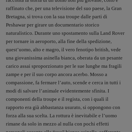
racconta la storia di un uomo non più giovane, colto e
Opera prima
raffinato che, per una televisione del suo paese, la Gran
Bretagna, si trova con la sua troupe dalle parti di
DOSSIER
Peshawar per girare un documentario storico
12 dicembre
naturalistico. Durante uno spostamento sulla Land Rover
Blade Runner 40
per tornare in aeroporto, alla fine della spedizione,
Editoria
quest’uomo, alto e magro, il vero fenotipo british, vede
Intelligenza Artificiale
una giovanissima asinella bianca, oberata da un pesante
Maestri sommersi
carico assai sproporzionato per le sue lunghe ma fragili
Pasolini 1922-2022
zampe e per il suo corpo ancora acerbo. Mosso a
Psichedelia
compassione, fa fermare l’auto, scende e cerca in tutti i
Scienza
modi di salvare l’animale evidentemente sfinita. I
Stranimondi
componenti della troupe e il regista, con i quali il
Tornare a Ballard
rapporto era già abbastanza usurato, si oppongono con
Valerio Evangelisti
forza alla sua scelta. La rottura è inevitabile e l’uomo
Vampirismi
rimane da solo in mezzo al nulla con pochi effetti
Zong!