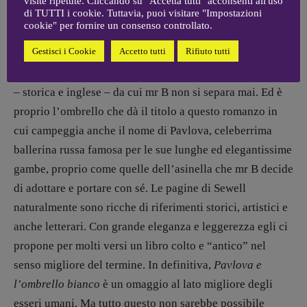
visite ripetute. Cliccando su "Accetta tutti" acconsenti all'uso
di TUTTI i cookie. Tuttavia, puoi visitare "Impostazioni
mondo debba e possa parlare inglese e che, in definitiva,
cookie" per fornire un consenso controllato.
solo ciò che è british è destinato a rendere bella la vita.
Gestisci i Cookie
Accetto tutti
Rifiuto tutti
Prova tangibile di tutto è l’ombrello bianco di gran marca
– storica e inglese – da cui mr B non si separa mai. Ed è
proprio l’ombrello che dà il titolo a questo romanzo in
cui campeggia anche il nome di Pavlova, celeberrima
ballerina russa famosa per le sue lunghe ed elegantissime
gambe, proprio come quelle dell’asinella che mr B decide
di adottare e portare con sé. Le pagine di Sewell
naturalmente sono ricche di riferimenti storici, artistici e
anche letterari. Con grande eleganza e leggerezza egli ci
propone per molti versi un libro colto e “antico” nel
senso migliore del termine. In definitiva,
Pavlova e
l’ombrello bi
a
nco
è un omaggio al lato migliore degli
esseri umani. Ma tutto questo non sarebbe possibile