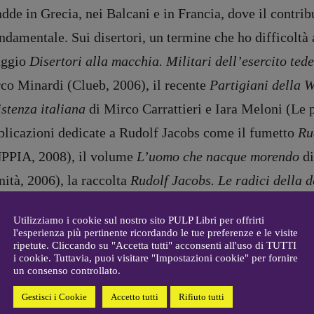
Antonella Marrone
dde in Grecia, nei Balcani e in Francia, dove il contrib
e
er 40
ndamentale. Sui disertori, un termine che ho difficoltà
R
EDAZIONE
Walter Catalano
,
Giuseppe
saggio
Disertori alla macchia. Militari dell’esercito te
a
Costigliola
,
Anna da Re
,
co Minardi (Clueb, 2006), il recente
Partigiani della W
Roberto Derobertis
,
Elio
Grasso
,
Fabio Malagnini
,
stenza italiana
di Mirco Carrattieri e Iara Meloni (Le p
mmersi
Valentina Marcoli
,
Elisabetta
blicazioni dedicate a Rudolf Jacobs come il fumetto
Ru
22-2022
Michielin
,
Nicole Spallina
,
PPIA, 2008), il volume
L’uomo che nacque morendo
di
Roberto Sturm
,
Tania Tonin
ità, 2006), la raccolta
Rudolf Jacobs. Le radici della 
CONTATTI
i
enzi (Res Edizioni, 2004) e il film
Tradimento
di Ansa
Case editrici e coordinamento
allard
recensioni
:
Utilizziamo i cookie sul nostro sito PULP Libri per offrirti
l'esperienza più pertinente ricordando le tue preferenze e le visite
gelisti
Elio Grasso
ezione di metodo storico attuata da Carlo Greppi ci offr
ripetute. Cliccando su "Accetta tutti" acconsenti all'uso di TUTTI
[eliovoyager@gmail.com]
i cookie. Tuttavia, puoi visitare "Impostazioni cookie" per fornire
Coordinamento Primo Piano
:
uelle tre anime della Resistenza, descritte da Claudio 
un consenso controllato.
Elisabetta Michielin
razione nazionale (con il suo portato patriottico), la guer
Gestisci i Cookie
Accetto tutti
Rifiuto tutti
[michielin.elisabetta@gmail.com]
Coordinamento News in breve: