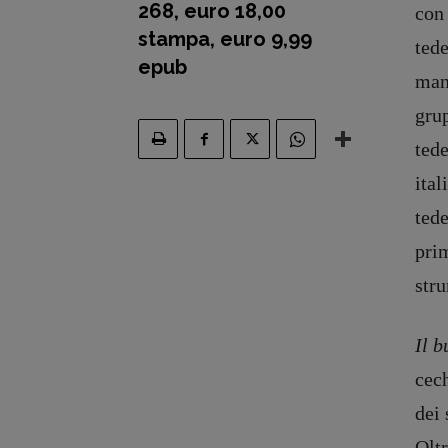
268, euro 18,00
con 
stampa, euro 9,99
tede
epub
mani
grup
tede
ital
tede
pri
stru
Il 
cech
dei 
Oltr