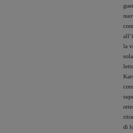
guer
nuov
comp
all’
la v
sola
let
Kars
con
supe
otte
rito
di l