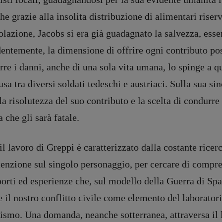
e grazie alla insolita distribuzione di alimentari riserva
lazione, Jacobs si era già guadagnato la salvezza, ess
entemente, la dimensione di offrire ogni contributo poss
rre i danni, anche di una sola vita umana, lo spinge a q
usa tra diversi soldati tedeschi e austriaci. Sulla sua s
la risolutezza del suo contributo e la scelta di condurr
 che gli sarà fatale.
l lavoro di Greppi è caratterizzato dalla costante ricer
tenzione sul singolo personaggio, per cercare di compre
orti ed esperienze che, sul modello della Guerra di Spa
 il nostro conflitto civile come elemento del laborator
ismo. Una domanda, neanche sotterranea, attraversa il 