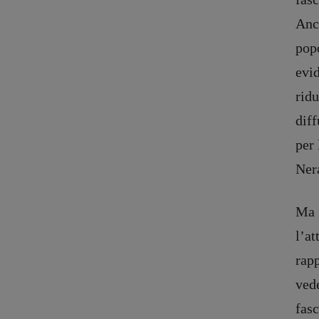
Anch
popo
evid
ridu
diff
per 
Nera
Ma i
l’at
rapp
vede
fasc