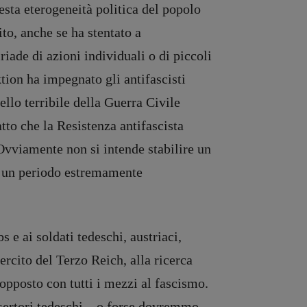
uesta eterogeneità politica del popolo
ito, anche se ha stentato a
iade di azioni individuali o di piccoli
tion ha impegnato gli antifascisti
uello terribile della Guerra Civile
fatto che la Resistenza antifascista
. Ovviamente non si intende stabilire un
ti un periodo estremamente
 e ai soldati tedeschi, austriaci,
ercito del Terzo Reich, alla ricerca
opposto con tutti i mezzi al fascismo.
disertori tedeschi – o forse dovremmo