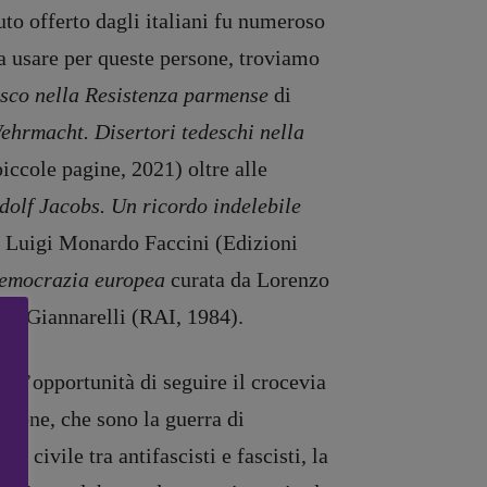
uto offerto dagli italiani fu numeroso
 a usare per queste persone, troviamo
desco nella Resistenza parmense
di
ehrmacht. Disertori tedeschi nella
iccole pagine, 2021) oltre alle
dolf Jacobs. Un ricordo indelebile
 Luigi Monardo Faccini (Edizioni
democrazia europea
curata da Lorenzo
no Giannarelli (RAI, 1984).
e l’opportunità di seguire il crocevia
Pavone, che sono la guerra di
ra civile tra antifascisti e fascisti, la