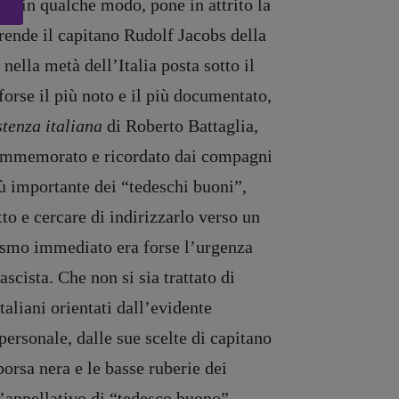
e, in qualche modo, pone in attrito la
rende il capitano Rudolf Jacobs della
ella metà dell’Italia posta sotto il
forse il più noto e il più documentato,
stenza italiana
di Roberto Battaglia,
 commemorato e ricordato dai compagni
iù importante dei “tedeschi buoni”,
tto e cercare di indirizzarlo verso un
ifismo immediato era forse l’urgenza
ascista. Che non si sia trattato di
aliani orientati dall’evidente
ersonale, dalle sue scelte di capitano
borsa nera e le basse ruberie dei
l’appellativo di “tedesco buono”.