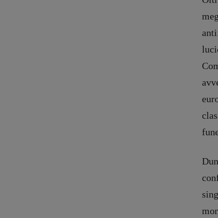
megl
anti
luci
Comp
avve
euro
clas
fune
Dun
conf
sing
mont
Recensioni
DOSSIER