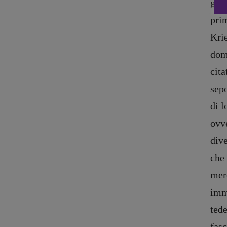
guer
pri
Krie
domi
cita
sep
di l
ovve
dive
che 
Copyright © 2018 – 2023 Pulp Magazine – Associazione Pulp Magazine – 
mero
imma
tede
fasc