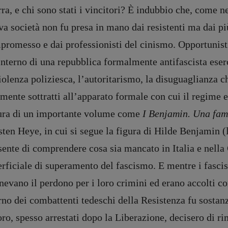
ra, e chi sono stati i vincitori? È indubbio che, come n
a società non fu presa in mano dai resistenti ma dai più
romesso e dai professionisti del cinismo. Opportunisti
interno di una repubblica formalmente antifascista eserci
iolenza poliziesca, l’autoritarismo, la disuguaglianza c
mente sottratti all’apparato formale con cui il regime 
tura di un importante volume come
I Benjamin. Una fam
ten Heye, in cui si segue la figura di Hilde Benjamin (l
sente di comprendere cosa sia mancato in Italia e nell
rficiale di superamento del fascismo. E mentre i fasci
nevano il perdono per i loro crimini ed erano accolti co
rno dei combattenti tedeschi della Resistenza fu sostan
oro, spesso arrestati dopo la Liberazione, decisero di rim