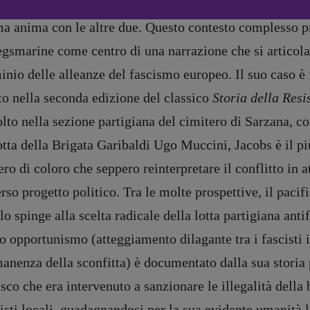
ra di classe, a cui si aggiunge la dimensione europea ch
Anna da Re
ma anima con le altre due. Questo contesto complesso p
[anna.dare.comunicazione@gmail.
com]
gsmarine come centro di una narrazione che si articola n
Coordinamento Fumetti:
nio delle alleanze del fascismo europeo. Il suo caso è 
Fabio Malagnini
[fabio.malagnini@gmail.
com]
to nella seconda edizione del classico
Storia della Resi
Coordinamento Pulp for kids e
olto nella sezione partigiana del cimitero di Sarzana,
social media:
Valentina Marcoli
otta della Brigata Garibaldi Ugo Muccini, Jacobs è il p
[valentina.marcoli@gmail.
com]
ro di coloro che seppero reinterpretare il conflitto in a
ARCHIVIO E AUTORI
rso progetto politico. Tra le molte prospettive, il pac
lo spinge alla scelta radicale della lotta partigiana antif
registrazione Tribunale Milano n° 5864/2023 – cod. fis. 97943720157 –
Privacy
 opportunismo (atteggiamento dilagante tra i fascisti it
nenza della sconfitta) è documentato dalla sua storia p
sco che era intervenuto a sanzionare le illegalità della 
isti locali, guadagnandosi per la sua evidente umanità 