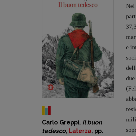
Nel 
part
37,3
marz
e in
soci
dell
due
(Fel
abb
resi
mili
Carlo Greppi,
Il buon
sopr
tedesco
,
Laterza
, pp.