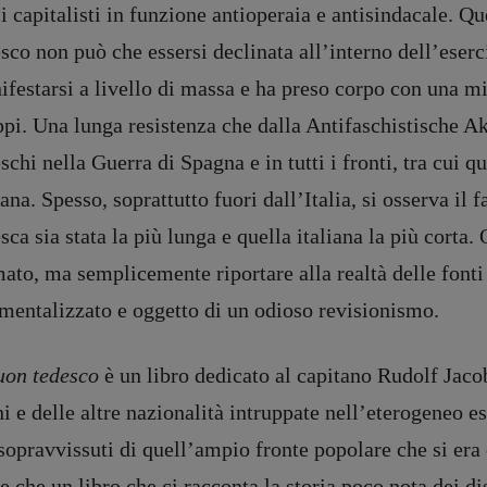
i capitalisti in funzione antioperaia e antisindacale. Q
sco non può che essersi declinata all’interno dell’eserc
festarsi a livello di massa e ha preso corpo con una mir
pi. Una lunga resistenza che dalla Antifaschistische Ak
schi nella Guerra di Spagna e in tutti i fronti, tra cui q
iana. Spesso, soprattutto fuori dall’Italia, si osserva il 
sca sia stata la più lunga e quella italiana la più corta
mato, ma semplicemente riportare alla realtà delle fon
mentalizzato e oggetto di un odioso revisionismo.
buon tedesco
è un libro dedicato al capitano Rudolf Jacobs
i e delle altre nazionalità intruppate nell’eterogeneo es
sopravvissuti di quell’ampio fronte popolare che si era 
e che un libro che ci racconta la storia poco nota dei 