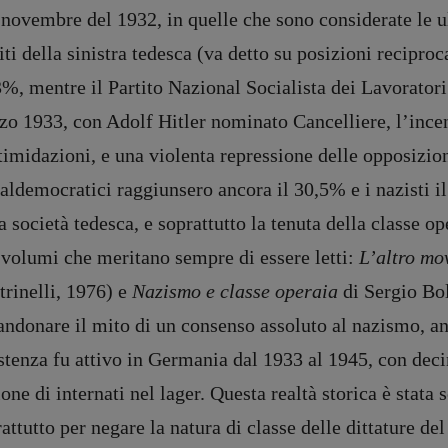
novembre del 1932, in quelle che sono considerate le u
iti della sinistra tedesca (va detto su posizioni recipro
%, mentre il Partito Nazional Socialista dei Lavoratori
o 1933, con Adolf Hitler nominato Cancelliere, l’incen
timidazioni, e una violenta repressione delle opposizioni
aldemocratici raggiunsero ancora il 30,5% e i nazisti i
a società tedesca, e soprattutto la tenuta della classe o
 volumi che meritano sempre di essere letti:
L’altro mo
trinelli, 1976) e
Nazismo e classe operaia
di Sergio Bo
andonare il mito di un consenso assoluto al nazismo, a
stenza fu attivo in Germania dal 1933 al 1945, con deci
one di internati nel lager. Questa realtà storica è stata
attutto per negare la natura di classe delle dittature de