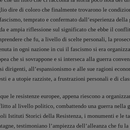
io dire di coloro che finalmente trovarono le condizioni
fascismo, temprato e confermato dall’esperienza della 
da e ampia riflessione sul significato che ebbe il confl
rendere che fu, a livello di scelte personali, la prosecu
nuta in ogni nazione in cui il fascismo si era organizz
pea che si sovrappone e si interseca alla guerra conven
si dirigenti, all’espansionismo e alle sue ragioni econo
sti e a utopie razziste, a frustrazioni personali e di clas
que le resistenze europee, appena riescono a organizzar
litto al livello politico, combattendo una guerra nella 
oli Istituti Storici della Resistenza, i monumenti e le ta
agne, testimoniano l’ampiezza dell’alleanza che fu la 
DIRETTRICE RESPONSABILE