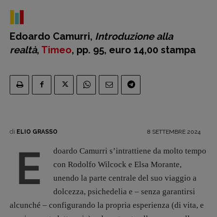
Blade Runner 40
Editoria
Intelligenza Artificiale
Edoardo Camurri,
Introduzione alla
Maestri sommersi
realtà
,
Timeo
, pp. 95, euro 14,00 stampa
Pasolini 1922-2022
Psichedelia
Scienza
Stranimondi
Tornare a Ballard
Valerio Evangelisti
di
8 SETTEMBRE 2024
ELIO GRASSO
Vampirismi
E
doardo Camurri s’intrattiene da molto tempo
Zong!
con Rodolfo Wilcock e Elsa Morante,
unendo la parte centrale del suo viaggio a
DIRETTRICE RESPONSABILE
dolcezza, psichedelia e – senza garantirsi
Antonella Marrone
alcunché – configurando la propria esperienza (di vita, e
R
EDAZIONE