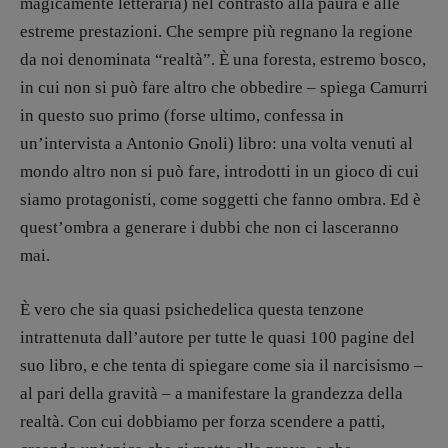
magicamente letteraria) nel contrasto alla paura e alle
Walter Catalano
,
Giuseppe Costigliola
,
estreme prestazioni. Che sempre più regnano la regione
Anna da Re
,
Roberto Derobertis
,
Elio
da noi denominata “realtà”. È una foresta, estremo bosco,
Grasso
,
Fabio Malagnini
,
Valentina
in cui non si può fare altro che obbedire – spiega Camurri
Marcoli
,
Elisabetta Michielin
,
Nicole
Spallina
,
Roberto Sturm
,
Tania Tonin
in questo suo primo (forse ultimo, confessa in
un’intervista a Antonio Gnoli) libro: una volta venuti al
CONTATTI
mondo altro non si può fare, introdotti in un gioco di cui
Case editrici e coordinamento
siamo protagonisti, come soggetti che fanno ombra. Ed è
recensioni
:
Elio Grasso
[eliovoyager@gmail.com]
quest’ombra a generare i dubbi che non ci lasceranno
Coordinamento Primo Piano
:
mai.
Elisabetta Michielin
[michielin.elisabetta@gmail.com]
È vero che sia quasi psichedelica questa tenzone
Coordinamento News in breve:
intrattenuta dall’autore per tutte le quasi 100 pagine del
Anna da Re
[anna.dare.comunicazione@gmail.
com]
suo libro, e che tenta di spiegare come sia il narcisismo –
Coordinamento Fumetti:
al pari della gravità – a manifestare la grandezza della
Fabio Malagnini
realtà. Con cui dobbiamo per forza scendere a patti,
[fabio.malagnini@gmail.
com]