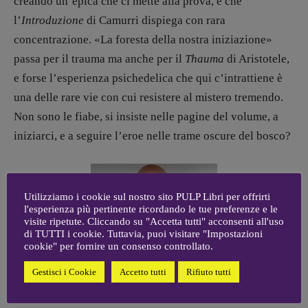
creando un’epica che ci mette alla prova, e che
Coordinamento Pulp for kids e social
media:
l’
Introduzione
di Camurri dispiega con rara
Valentina Marcoli
concentrazione. «La foresta della nostra iniziazione»
[valentina.marcoli@gmail.
com]
passa per il trauma ma anche per il
Thauma
di Aristotele,
ARCHIVIO E AUTORI
e forse l’esperienza psichedelica che qui c’intrattiene è
una delle rare vie con cui resistere al mistero tremendo.
Non sono le fiabe, si insiste nelle pagine del volume, a
iniziarci, e a seguire l’eroe nelle trame oscure del bosco?
Utilizziamo i cookie sul nostro sito PULP Libri per offrirti
l'esperienza più pertinente ricordando le tue preferenze e le
visite ripetute. Cliccando su "Accetta tutti" acconsenti all'uso
di TUTTI i cookie. Tuttavia, puoi visitare "Impostazioni
cookie" per fornire un consenso controllato.
Gestisci i Cookie
Accetto tutti
Rifiuto tutti
Nell’intrico fra Kant e le scelte, le decisioni morali nei