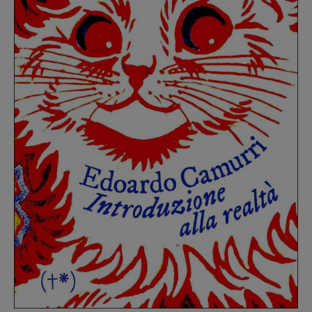
Recensioni
Primo Piano
Interviste
RUBRICHE
Archeologie del
presente
Fumetti
Libro & Film
Pulp for kids
Opera prima
DOSSIER
12 dicembre