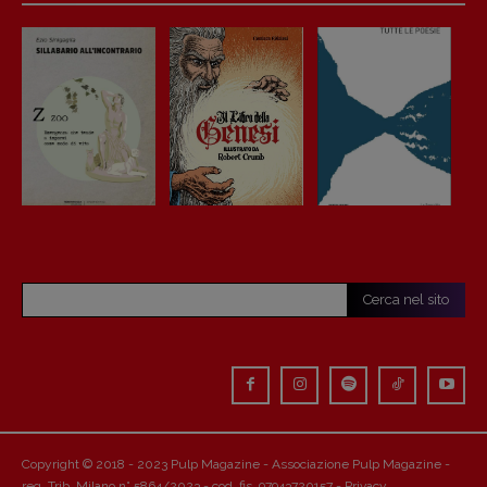
Cerca nel sito
Copyright © 2018 - 2023 Pulp Magazine - Associazione Pulp Magazine -
reg. Trib. Milano n° 5864/2023 - cod. fis. 97943720157 -
Privacy