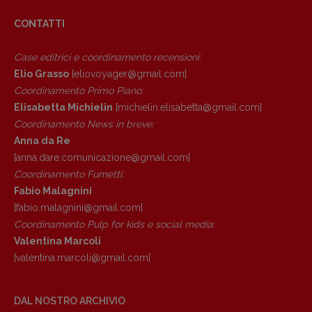
CONTATTI
Copyright © 2018 – 2023 Pulp Magazine –
Associazione Pulp Magazine – registrazione
Case editrici e coordinamento recensioni
:
Tribunale Milano n° 5864/2023 – cod. fis.
97943720157 –
Privacy
Elio Grasso
[eliovoyager@gmail.com]
Coordinamento Primo Piano
:
Elisabetta Michielin
[michielin.elisabetta@gmail.com]
Coordinamento News in breve:
Anna da Re
[anna.dare.comunicazione@gmail.
com]
Coordinamento Fumetti:
Fabio Malagnini
[fabio.malagnini@gmail.
com]
Coordinamento Pulp for kids e social media:
Valentina Marcoli
[valentina.marcoli@gmail.
com]
DAL NOSTRO ARCHIVIO