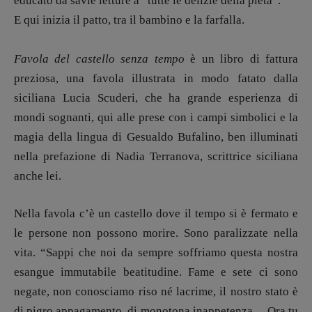
educato da savie letture a ”tutte le delizie della pietà”.
Pasolini 1922-2022
E qui inizia il patto, tra il bambino e la farfalla.
Psichedelia
Scienza
Favola del castello senza tempo
è un libro di fattura
Stranimondi
preziosa, una favola illustrata in modo fatato dalla
Tornare a Ballard
siciliana Lucia Scuderi, che ha grande esperienza di
Valerio Evangelisti
mondi sognanti, qui alle prese con i campi simbolici e la
Vampirismi
magia della lingua di Gesualdo Bufalino, ben illuminati
Zong!
nella prefazione di Nadia Terranova, scrittrice siciliana
anche lei.
DIRETTRICE RESPONSABILE
Antonella Marrone
Nella favola c’è un castello dove il tempo si è fermato e
le persone non possono morire. Sono paralizzate nella
R
EDAZIONE
vita. “Sappi che noi da sempre soffriamo questa nostra
Walter Catalano
,
Giuseppe Costigliola
,
Anna da Re
,
Roberto Derobertis
,
Elio
esangue immutabile beatitudine. Fame e sete ci sono
Grasso
,
Fabio Malagnini
,
Valentina
negate, non conosciamo riso né lacrime, il nostro stato è
Marcoli
,
Elisabetta Michielin
,
Nicole
di pigro appagamento, di monotona inappetenza… Ora tu