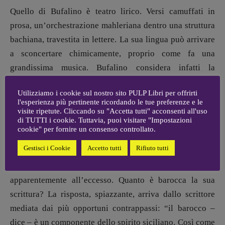
ARCHIVIO E AUTORI
Quello di Bufalino è teatro lirico. Versi camuffati in
prosa, un’orchestrazione mahleriana dentro una struttura
bachiana, travestita in lettere. La sua lingua può arrivare
a sconcertare chimicamente, proprio come fa una
grandissima musica. Bufalino considera infatti la
scrittura ”come una medicina, come luogo di
Utilizziamo i cookie sul nostro sito PULP Libri per offrirti
confessione, come possibilità di dialogo con me stesso,
l'esperienza più pertinente ricordando le tue preferenze e le
di approfondimento con me stesso. Ho sempre ricorso
visite ripetute. Cliccando su "Accetta tutti" acconsenti all'uso
di TUTTI i cookie. Tuttavia, puoi visitare "Impostazioni
all’esempio di Sheherazade che racconta per esorcizzare
cookie" per fornire un consenso controllato.
la morte, per rinviare l’esecuzione”.
Gestisci i Cookie
Accetto tutti
Rifiuto tutti
Anche in
Favola
, il lessico di Bufalino mira
apparentemente all’eccesso. Quanto è barocca la sua
scrittura? La risposta, spiazzante, arriva dallo scrittore
mediata dai più opportuni contrappassi: “il barocco –
dice – è un componente dello spirito siciliano. Così come