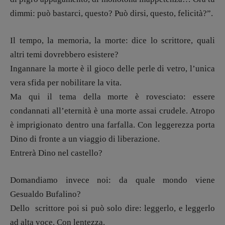
Spallina
,
Roberto Sturm
,
Tania Tonin
dimmi: può bastarci, questo? Può dirsi, questo, felicità?”.
CONTATTI
Case editrici e coordinamento
Il tempo, la memoria, la morte: dice lo scrittore, quali
recensioni
:
altri temi dovrebbero esistere?
Elio Grasso
[eliovoyager@gmail.com]
Ingannare la morte è il gioco delle perle di vetro, l’unica
Coordinamento Primo Piano
:
vera sfida per nobilitare la vita.
Elisabetta Michielin
[michielin.elisabetta@gmail.com]
Ma qui il tema della morte è rovesciato: essere
Coordinamento News in breve:
condannati all’eternità è una morte assai crudele.
Atropo
Anna da Re
è imprigionato dentro una farfalla. Con leggerezza porta
[anna.dare.comunicazione@gmail.
com]
Dino di fronte a un viaggio di liberazione.
Coordinamento Fumetti:
Entrerà Dino nel castello?
Fabio Malagnini
[fabio.malagnini@gmail.
com]
Coordinamento Pulp for kids e social
Domandiamo invece noi: da quale mondo viene
media:
Gesualdo Bufalino?
Valentina Marcoli
Dello scrittore poi si può solo dire: leggerlo, e leggerlo
[valentina.marcoli@gmail.
com]
ad alta voce. Con lentezza.