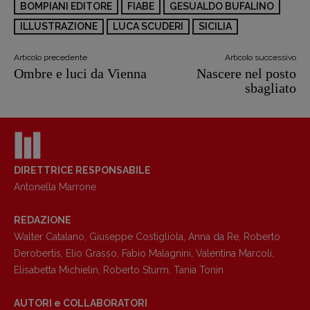
BOMPIANI EDITORE
FIABE
GESUALDO BUFALINO
ILLUSTRAZIONE
LUCA SCUDERI
SICILIA
Articolo precedente
Articolo successivo
Ombre e luci da Vienna
Nascere nel posto
sbagliato
DIRETTRICE RESPONSABILE
Antonella Marrone
REDAZIONE
Walter Catalano
,
Giuseppe Costigliola
,
Anna da Re
,
Roberto
Derobertis
,
Elio Grasso
,
Fabio Malagnini
,
Valentina Marcoli
,
Elisabetta Michielin
,
Roberto Sturm
,
Tania Tonin
AUTORI e COLLABORATORI