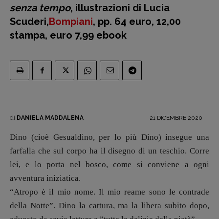
Primo Piano
senza tempo
, illustrazioni di Lucia
Interviste
Scuderi,
Bompiani
, pp. 64 euro, 12,00
RUBRICHE
stampa, euro 7,99 ebook
Archeologie del
presente
Fumetti
Libro & Film
Pulp for kids
Opera prima
di
21 DICEMBRE 2020
DANIELA MADDALENA
Dino (cioè Gesualdino, per lo più Dino) insegue una
DOSSIER
farfalla che sul corpo ha il disegno di un teschio. Corre
12 dicembre
lei, e lo porta nel bosco, come si conviene a ogni
Blade Runner 40
avventura iniziatica.
Editoria
“Atropo è il mio nome. Il mio reame sono le contrade
Intelligenza Artificiale
della Notte”. Dino la cattura, ma la libera subito dopo,
Maestri sommersi