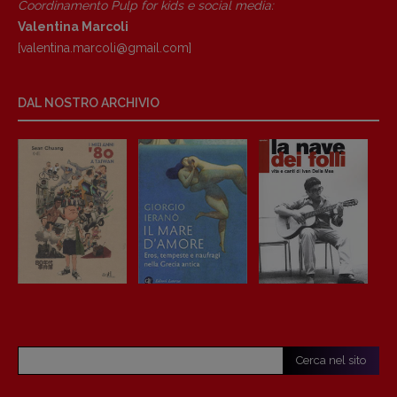
Coordinamento Pulp for kids e social media:
Valentina Marcoli
[valentina.marcoli@gmail.
com]
DAL NOSTRO ARCHIVIO
Cerca nel sito