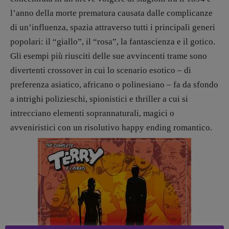
Elisabetta Michielin
l’anno della morte prematura causata dalle complicanze
[michielin.elisabetta@gmail.com]
di un’influenza, spazia attraverso tutti i principali generi
Coordinamento News in breve:
Anna da Re
popolari: il “giallo”, il “rosa”, la fantascienza e il gotico.
[anna.dare.comunicazione@gmail.
com]
Gli esempi più riusciti delle sue avvincenti trame sono
Coordinamento Fumetti:
divertenti crossover in cui lo scenario esotico – di
Fabio Malagnini
preferenza asiatico, africano o polinesiano – fa da sfondo
[fabio.malagnini@gmail.
com]
Coordinamento Pulp for kids e social
a intrighi polizieschi, spionistici e thriller a cui si
media:
intrecciano elementi soprannaturali, magici o
Valentina Marcoli
avveniristici con un risolutivo happy ending romantico.
[valentina.marcoli@gmail.
com]
ARCHIVIO E AUTORI