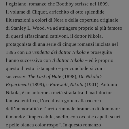
l’egiziano, romanzo che Boothby scrisse nel 1899.
Il volume di Cliquot, arricchito di otto splendide
illustrazioni a colori di Nora e della copertina originale
di Stanley L. Wood, va ad attingere proprio al più famoso
di questi affascinanti cattivoni, il dottor Nikola,
protagonista di una serie di cinque romanzi iniziata nel
1895 con
La vendetta del dottor Nikola
e proseguita
l’anno successivo con
Il dottor Nikola
– ed è proprio
questo il testo ristampato – per concludersi con i
successivi
The Lust of Hate
(1898),
Dr. Nikola’s
Experiment
(1899), e
Farewell, Nikola
(1901). Antonio
Nikola, è un antieroe a metà strada fra il mad-doctor
fantascientifico, l’occultista gotico alla ricerca
dell’immortalità e l’arci-criminale bramoso di dominare
il mondo: “impeccabile, snello, con occhi e capelli scuri
e pelle bianca color rospo”. In questo romanzo