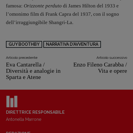
famosa:
Orizzonte perduto
di James Hilton del 1933 e
l’omonimo film di Frank Capra del 1937, con il sogno
dell’irraggiungibile Shangri-La.
GUY BOOTHBY
NARRATIVA D'AVVENTURA
Articolo precedente
Articolo successivo
Eva Cantarella /
Enzo Fileno Carabba /
Diversità e analogie in
Vita e opere
Sparta e Atene
Copyright © 2018 – 2023 Pulp Magazine –
Associazione Pulp Magazine – registrazione
Tribunale Milano n° 5864/2023 – cod. fis.
DIRETTRICE RESPONSABILE
97943720157 –
Privacy
Antonella Marrone