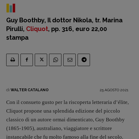
Guy Boothby, Il dottor Nikola, tr. Marina
Pirulli,
Cliquot
, pp. 316, euro 22,00
stampa
Recensioni
di
25 AGOSTO 2021
WALTER CATALANO
Primo Piano
Interviste
Con il consueto gusto per la riscoperta letteraria d’élite,
RUBRICHE
Cliquot propone una splendida edizione del piccolo
Archeologie del
classico di un autore ormai dimenticato, Guy Boothby
presente
(1865-1905), australiano, viaggiatore e scrittore
Fumetti
instancabile che fu molto famoso alla fine del secolo.