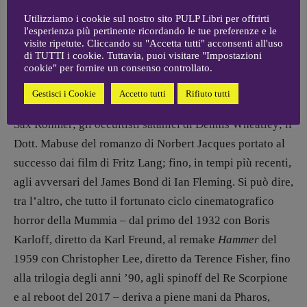
Utilizziamo i cookie sul nostro sito PULP Libri per offrirti
l'esperienza più pertinente ricordando le tue preferenze e le
visite ripetute. Cliccando su "Accetta tutti" acconsenti all'uso
Il fascino dei villain dei suoi romanzi supera di gran
di TUTTI i cookie. Tuttavia, puoi visitare "Impostazioni
lunga, però, quello dei protagonisti positivi. In questo
cookie" per fornire un consenso controllato.
aspetto Boothby anticipa autori e personaggi di lì a poco
Gestisci i Cookie
Accetto tutti
Rifiuto tutti
popolari nello stesso ambito narrativo: il Fu-Manchu di
Sax Rohmer; gli occultisti satanici di Dennis Wheatley; il
Dott. Mabuse del romanzo di Norbert Jacques portato al
successo dai film di Fritz Lang; fino, in tempi più recenti,
agli avversari del James Bond di Ian Fleming. Si può dire,
tra l’altro, che tutto il fortunato ciclo cinematografico
horror della Mummia – dal primo del 1932 con Boris
Karloff, diretto da Karl Freund, al remake
Hammer
del
1959 con Christopher Lee, diretto da Terence Fisher, fino
alla trilogia degli anni ’90, agli spinoff del Re Scorpione
e al reboot del 2017 – deriva a piene mani da Pharos,