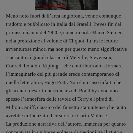
Valerio Evangelisti
Vampirismi
Meno noto fuori dall’area anglofona, venne comunque
Zong!
tradotto e pubblicato in Italia dai Fratelli Treves fin dai
primissimi anni del ’900 e, come ricorda Marco Steiner
DIRETTRICE RESPONSABILE
nella prefazione al volume di Cliquot, fu tra le letture
Antonella Marrone
avventurose minori ma non per questo meno significative
R
EDAZIONE
– accanto ai grandi classici di Melville, Stevenson,
Walter Catalano
,
Giuseppe Costigliola
,
Conrad, London, Kipling – che contribuirono a formare
Anna da Re
,
Roberto Derobertis
,
Elio
l’immaginario del più grande erede contemporaneo di
Grasso
,
Fabio Malagnini
,
Valentina
Marcoli
,
Elisabetta Michielin
,
Nicole
quella letteratura, Hugo Pratt. Non è un caso infatti che
Spallina
,
Roberto Sturm
,
Tania Tonin
gli scenari descritti nei romanzi di Boothby evochino
spesso l’atmosfera delle tavole di Terry e i pirati di
CONTATTI
Milton Caniff, classico del fumetto statunitense che tanto
Case editrici e coordinamento
avrebbe influenzato il creatore di Corto Maltese.
recensioni
:
Elio Grasso
[eliovoyager@gmail.com]
La produzione narrativa dell’autore, immensa per quanto
Coordinamento Primo Piano
:
concentrata in un breve volgere di stagioni tra il 1894 e