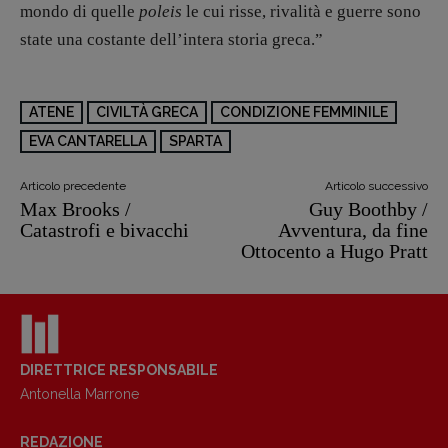
mondo di quelle
poleis
le cui risse, rivalità e guerre sono
state una costante dell’intera storia greca.”
ATENE
CIVILTÀ GRECA
CONDIZIONE FEMMINILE
EVA CANTARELLA
SPARTA
Articolo precedente
Articolo successivo
Max Brooks /
Guy Boothby /
Catastrofi e bivacchi
Avventura, da fine
Ottocento a Hugo Pratt
Copyright © 2018 – 2023 Pulp Magazine –
Associazione Pulp Magazine – registrazione
Tribunale Milano n° 5864/2023 – cod. fis.
DIRETTRICE RESPONSABILE
97943720157 –
Privacy
Antonella Marrone
REDAZIONE