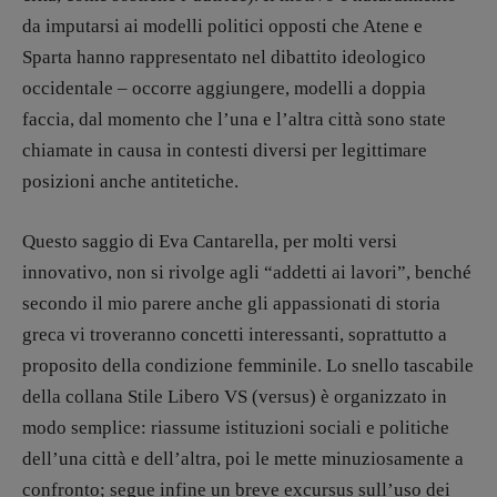
Libro & Film
da imputarsi ai modelli politici opposti che Atene e
Pulp for kids
Sparta hanno rappresentato nel dibattito ideologico
Opera prima
occidentale – occorre aggiungere, modelli a doppia
faccia, dal momento che l’una e l’altra città sono state
DOSSIER
chiamate in causa in contesti diversi per legittimare
12 dicembre
posizioni anche antitetiche.
Blade Runner 40
Editoria
Questo saggio di Eva Cantarella, per molti versi
Intelligenza Artificiale
innovativo, non si rivolge agli “addetti ai lavori”, benché
secondo il mio parere anche gli appassionati di storia
Maestri sommersi
greca vi troveranno concetti interessanti, soprattutto a
Pasolini 1922-2022
proposito della condizione femminile. Lo snello tascabile
Psichedelia
della collana Stile Libero VS (versus) è organizzato in
Scienza
modo semplice: riassume istituzioni sociali e politiche
Stranimondi
dell’una città e dell’altra, poi le mette minuziosamente a
Tornare a Ballard
confronto; segue infine un breve excursus sull’uso dei
Valerio Evangelisti