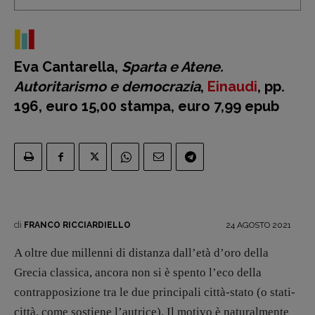
Eva Cantarella,
Sparta e Atene.
Autoritarismo e democrazia
,
Einaudi
, pp.
196, euro 15,00 stampa, euro 7,99 epub
Recensioni
Primo Piano
Interviste
di
24 AGOSTO 2021
FRANCO RICCIARDIELLO
RUBRICHE
A oltre due millenni di distanza dall’età d’oro della
Archeologie del
Grecia classica, ancora non si è spento l’eco della
presente
contrapposizione tra le due principali città-stato (o stati-
Fumetti
città, come sostiene l’autrice). Il motivo è naturalmente