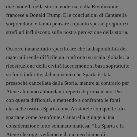
due modelli nella storia moderna, dalla Rivoluzione
Vampirismi
francese a Donald Trump. E le conclusioni di Cantarella
Zong!
sorprendono e fanno pensare a quanto spesso pregiudizi
strafilati influiscono sulla nostra percezione della storia.
DIRETTRICE RESPONSABILE
Antonella Marrone
Occorre innanzitutto specificare che la disponibilità dei
R
EDAZIONE
materiali rende difficile un confronto su scala globale: la
Walter Catalano
,
Giuseppe Costigliola
,
ricostruzione della civiltà lacedemone si basa soprattutto
Anna da Re
,
Roberto Derobertis
,
Elio
su fonti indirette, dal momento che Sparta è stata
Grasso
,
Fabio Malagnini
,
Valentina
pressoché cancellata dalla Storia, mentre al contrario per
Marcoli
,
Elisabetta Michielin
,
Nicole
Spallina
,
Roberto Sturm
,
Tania Tonin
Atene abbiamo abbondanti reperti di prima mano. Pur
con questa difficoltà, e mettendo a confronto le fonti
CONTATTI
classiche ostili a Sparta come Aristotele con quelle filo-
Case editrici e coordinamento
spartane come Senofonte, Cantarella giunge a una
recensioni
:
Elio Grasso
[eliovoyager@gmail.com]
considerazione tutto sommato inattesa: “La Sparta e la
Coordinamento Primo Piano
:
Atene che oggi vediamo e di cui cerchiamo di