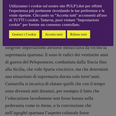
strette alleate durante le guerre persiane: le rispettive
Utilizziamo i cookie sul nostro sito PULP Libri per offrirti
l'esperienza più pertinente ricordando le tue preferenze e le
falangi vinsero a Platea combattendo fianco a fianco,
visite ripetute. Cliccando su "Accetta tutti" acconsenti all'uso
così come le due flotte congiunte (insieme a quelle delle
di TUTTI i cookie. Tuttavia, puoi visitare "Impostazioni
cookie" per fornire un consenso controllato.
altre
poleis
) distrussero a Micale quella del Gran Re.
Gestisci i Cookie
Accetto tutti
Rifiuto tutti
Le buone relazioni non durarono a lungo, perché il
sorgente imperialismo ateniese minacciava da vicino la
supremazia spartana: lì sono le radici dei ventisette anni
di guerra del Peloponneso, combattuta dalla Tracia fino
alla Sicilia, che vide Sparta vincitrice, ma che determinò
una situazione di supremazia durata solo trent’anni.
Cantarella si incarica di sfatare quelli che con il tempo
sono divenuti miti duraturi, per esempio il fatto che
l’educazione lacedemone non fosse basata sulla
pederastia come in Atene, o la convinzione che
nell’
agoghé
spartana l’aspetto culturale fosse