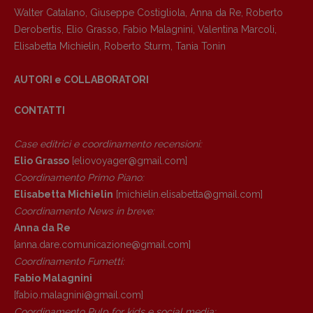
Walter Catalano
,
Giuseppe Costigliola
,
Anna da Re
,
Roberto
Derobertis
,
Elio Grasso
,
Fabio Malagnini
,
Valentina Marcoli
,
Elisabetta Michielin
,
Roberto Sturm
,
Tania Tonin
AUTORI e COLLABORATORI
CONTATTI
Case editrici e coordinamento recensioni
:
Elio Grasso
[eliovoyager@gmail.com]
Coordinamento Primo Piano
:
Elisabetta Michielin
[michielin.elisabetta@gmail.com]
Coordinamento News in breve:
Anna da Re
[anna.dare.comunicazione@gmail.
com]
Coordinamento Fumetti:
Fabio Malagnini
[fabio.malagnini@gmail.
com]
Coordinamento Pulp for kids e social media: