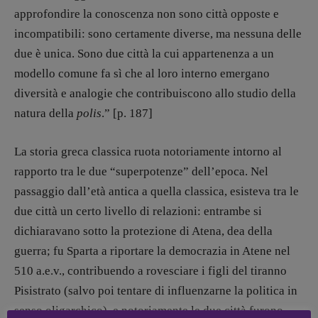
Elisabetta Michielin
approfondire la conoscenza non sono città opposte e
[michielin.elisabetta@gmail.com]
incompatibili: sono certamente diverse, ma nessuna delle
Coordinamento News in breve:
due è unica. Sono due città la cui appartenenza a un
Anna da Re
[anna.dare.comunicazione@gmail.
com]
modello comune fa sì che al loro interno emergano
Coordinamento Fumetti:
diversità e analogie che contribuiscono allo studio della
Fabio Malagnini
natura della
polis
.” [p. 187]
[fabio.malagnini@gmail.
com]
Coordinamento Pulp for kids e social
media:
La storia greca classica ruota notoriamente intorno al
Valentina Marcoli
rapporto tra le due “superpotenze” dell’epoca. Nel
[valentina.marcoli@gmail.
com]
passaggio dall’età antica a quella classica, esisteva tra le
ARCHIVIO E AUTORI
due città un certo livello di relazioni: entrambe si
dichiaravano sotto la protezione di Atena, dea della
guerra; fu Sparta a riportare la democrazia in Atene nel
510 a.e.v., contribuendo a rovesciare i figli del tiranno
Pisistrato (salvo poi tentare di influenzarne la politica in
senso oligarchico), e notoriamente le due città furono