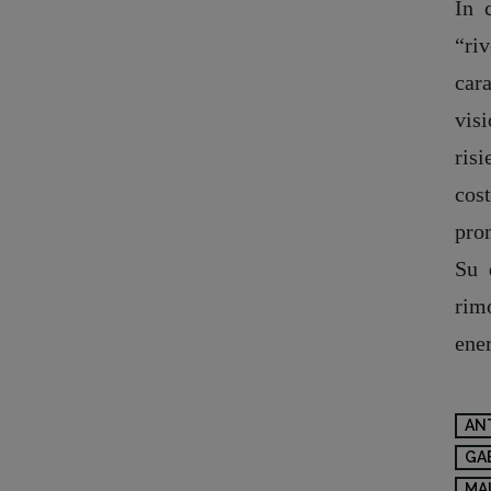
In 
“ri
cara
visi
ris
cost
pron
Su 
rim
ener
AN
GA
MA