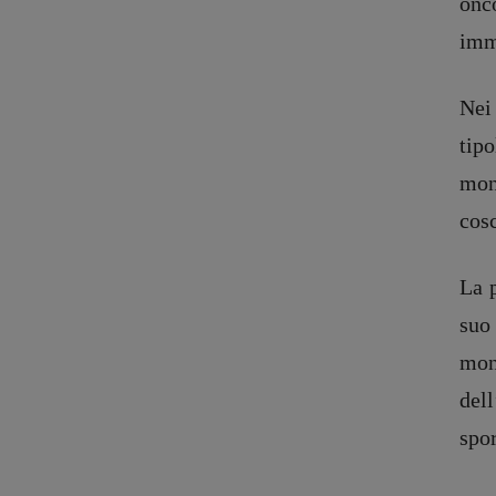
onc
imma
Nei 
tip
mono
cosc
La p
Copyright © 2018 – 2023 Pulp Magazine – Associazione Pulp Magazine – 
suo
mon
del
spo