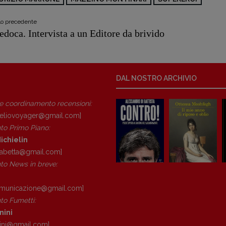
olo precedente
edoca. Intervista a un Editore da brivido
DAL NOSTRO ARCHIVIO
 e coordinamento recensioni
:
eliovoyager@gmail.com]
to Primo Piano
:
ichielin
isabetta@gmail.com]
o News in breve:
omunicazione@gmail.
com]
o Fumetti:
nini
ini@gmail.
com]