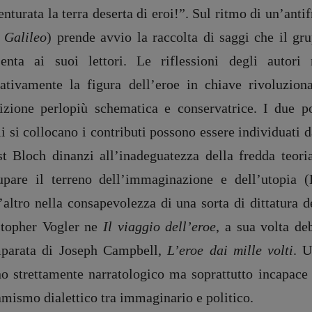
nturata la terra deserta di eroi!”. Sul ritmo di un’anti
l
Galileo
) prende avvio la raccolta di saggi che il g
senta ai suoi lettori. Le riflessioni degli autor
rativamente la figura dell’eroe in chiave rivoluzion
dizione perlopiù schematica e conservatrice. I due pol
i si collocano i contributi possono essere individuati 
st Bloch dinanzi all’inadeguatezza della fredda teo
upare il terreno dell’immaginazione e dell’utopia 
’altro nella consapevolezza di una sorta di dittatura 
stopher Vogler ne
Il viaggio dell’eroe
, a sua volta de
parata di Joseph Campbell,
L’eroe dai mille volti
. U
no strettamente narratologico ma soprattutto incapace 
amismo dialettico tra immaginario e politico.