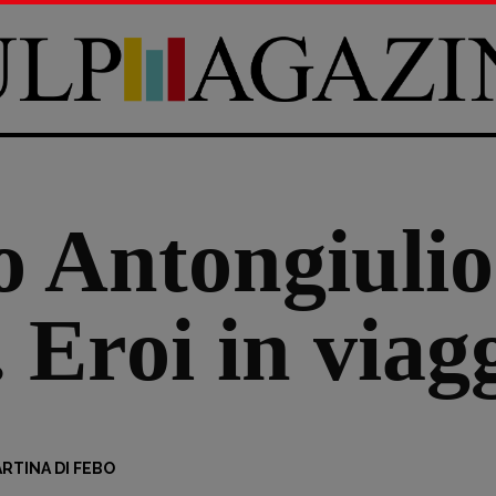
o Antongiulio
 Eroi in viag
RTINA DI FEBO