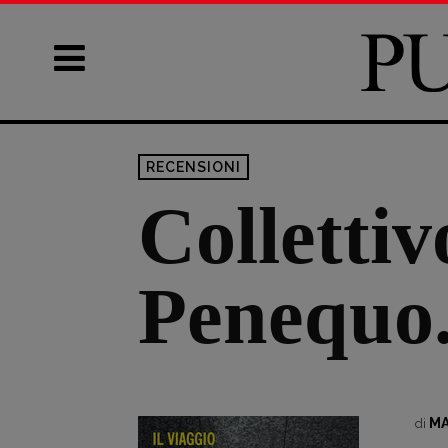
RECENSIONI
Collettiv
Penequo.
MA
di