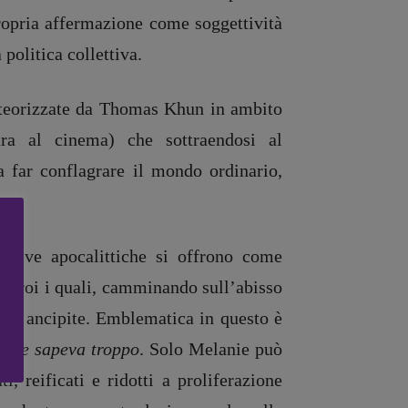
propria affermazione come soggettività
politica collettiva.
e teorizzate da Thomas Khun in ambito
tura al cinema) che sottraendosi al
a far conflagrare il mondo ordinario,
rative apocalittiche si offrono come
ti-eroi i quali, camminando sull’abisso
tura ancipite. Emblematica in questo è
 che sapeva troppo
. Solo Melanie può
i, reificati e ridotti a proliferazione