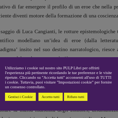
R
EDAZIONE
ativo di far emergere il profilo di un eroe che nella 
Walter Catalano
,
Giuseppe
a
Costigliola
,
Anna da Re
,
iente diventi motore della formazione di una coscienza 
Roberto Derobertis
,
Elio
Grasso
,
Fabio Malagnini
,
mmersi
 saggio di Luca Cangianti, le rotture epistemologich
Valentina Marcoli
,
Elisabetta
22-2022
Michielin
,
Nicole Spallina
,
entifico modellano un’idea di eroe (dalla lettera
Roberto Sturm
,
Tania Tonin
radigma’ insito nel suo destino narratologico, riesce 
CONTATTI
interno del quale non tornerà più.
i
Case editrici e coordinamento
allard
recensioni
:
Utilizziamo i cookie sul nostro sito PULP Libri per offrirti
l'esperienza più pertinente ricordando le tue preferenze e le visite
gelisti
 contributo di Maurizio Marrone, le costruzioni nar
Elio Grasso
ripetute. Cliccando su "Accetta tutti" acconsenti all'uso di TUTTI
[eliovoyager@gmail.com]
i cookie. Tuttavia, puoi visitare "Impostazioni cookie" per fornire
to privilegiato per analizzare la gestazione di eroi/an
Coordinamento Primo Piano
:
un consenso controllato.
un percorso di difficile equilibrismo, mostrano una na
Elisabetta Michielin
Gestisci i Cookie
Accetto tutti
Rifiuto tutti
[michielin.elisabetta@gmail.com]
anie, l’eroina del romanzo di M. R. Carey,
La ragazza
Coordinamento News in breve:
attare la massa indistinta degli zombies, disumanizzat
Anna da Re
[anna.dare.comunicazione@gmail.