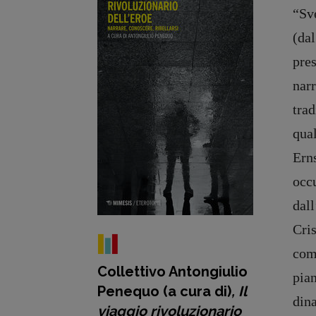
“Sve
(da
pre
nar
tra
qual
Ern
occ
dall
Cri
com
Collettivo Antongiulio
pia
Penequo (a cura di)
, Il
din
viaggio rivoluzionario