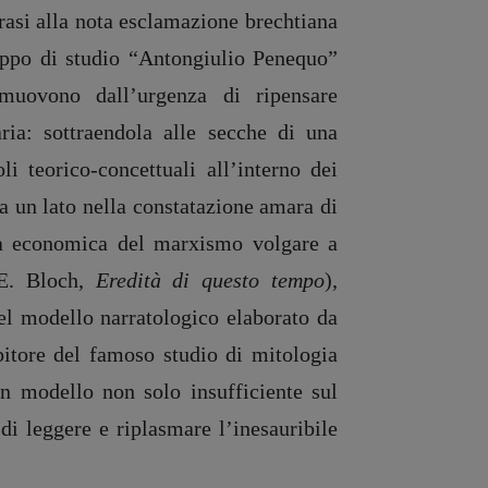
frasi alla nota esclamazione brechtiana
ruppo di studio “Antongiulio Penequo”
i muovono dall’urgenza di ripensare
aria: sottraendola alle secche di una
i teorico-concettuali all’interno dei
da un lato nella constatazione amara di
ria economica del marxismo volgare a
(E. Bloch,
Eredità di questo tempo
),
del modello narratologico elaborato da
bitore del famoso studio di mitologia
n modello non solo insufficiente sul
di leggere e riplasmare l’inesauribile