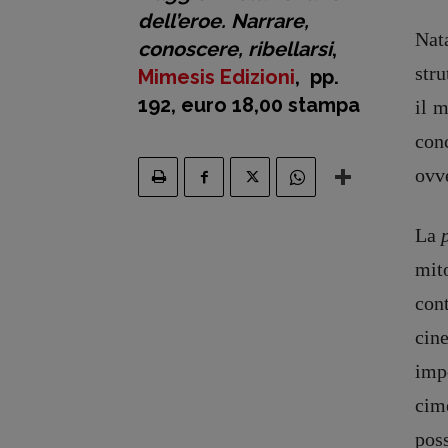
dell’eroe. Narrare,
Nat
conoscere, ribellarsi
,
stru
Mimesis Edizioni
, pp.
192, euro 18,00 stampa
il m
conc
ovve
La
mito
cont
cin
imp
Recensioni
DOSSIER
cim
Primo Piano
12 dicembr
poss
Interviste
Blade Runn