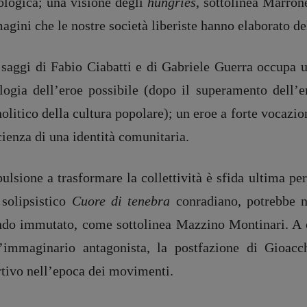
ologica; una visione degli
hungries
, sottolinea Marron
com]
gini che le nostre società liberiste hanno elaborato de
Coordinamento Fumetti:
Fabio Malagnini
[fabio.malagnini@gmail.
com]
saggi di Fabio Ciabatti e di Gabriele Guerra occupa un
Coordinamento Pulp for kids e
social media:
ologia dell’eroe possibile (dopo il superamento dell’e
Valentina Marcoli
litico della cultura popolare); un eroe a forte vocazio
[valentina.marcoli@gmail.
com]
ienza di una identità comunitaria.
ARCHIVIO E AUTORI
ulsione a trasformare la collettività è sfida ultima per
registrazione Tribunale Milano n° 5864/2023 – cod. fis. 97943720157 –
Privacy
 solipsistico
Cuore di tenebra
conradiano,
potrebbe n
do immutato, come sottolinea Mazzino Montinari. A chi
l’immaginario antagonista, la postfazione di Gioacch
rtivo nell’epoca dei movimenti.