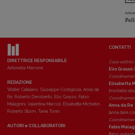
Artic
Pell
CONTATTI
DIRETTRICE RESPONSABILE
Case editrici
Antonella Marrone
Elio Grasso
[
Coordinamen
REDAZIONE
Elisabetta M
Walter Catalano
,
Giuseppe Costigliola
,
Anna da
[michielin.el
Re
,
Roberto Derobertis
,
Elio Grasso
,
Fabio
Coordinament
Malagnini
,
Valentina Marcoli
,
Elisabetta Michielin
,
Anna da Re
Roberto Sturm
,
Tania Tonin
[anna.dare.c
Coordinament
AUTORI e COLLABORATORI
Fabio Malag
[fabio.malagn