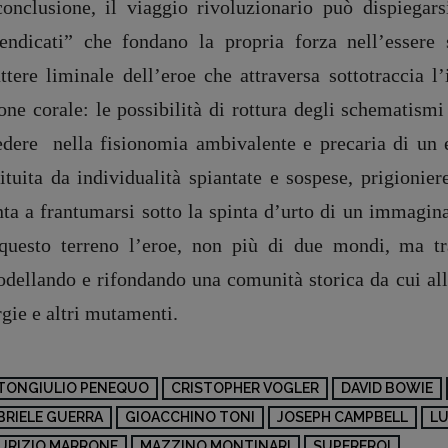
conclusione, il viaggio rivoluzionario può dispiegarsi
vendicati” che fondano la propria forza nell’essere
ttere liminale dell’eroe che attraversa sottotraccia l
one corale: le possibilità di rottura degli schematismi 
iedere nella fisionomia ambivalente e precaria di un 
ituita da individualità spiantate e sospese, prigionie
ta a frantumarsi sotto la spinta d’urto di un immagina
questo terreno l’eroe, non più di due mondi, ma tra
odellando e rifondando una comunità storica da cui all
gie e altri mutamenti.
TONGIULIO PENEQUO
CRISTOPHER VOGLER
DAVID BOWIE
BRIELE GUERRA
GIOACCHINO TONI
JOSEPH CAMPBELL
LU
URIZIO MARRONE
MAZZINO MONTINARI
SUPEREROI