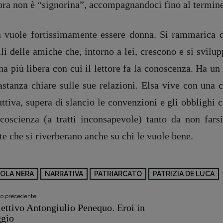
ora non è “signorina”, accompagnandoci fino al termine 
registrazione Tribunale Milano n° 5864/2023 – cod. fis. 97943720157 –
Privacy
a vuole fortissimamente essere donna. Si rammarica de
li delle amiche che, intorno a lei, crescono e si svil
a più libera con cui il lettore fa la conoscenza. Ha un 
stanza chiare sulle sue relazioni. Elsa vive con una c
ttiva, supera di slancio le convenzioni e gli obblighi 
ncoscienza (a tratti inconsapevole) tanto da non far
te che si riverberano anche su chi le vuole bene.
VOLA NERA
NARRATIVA
PATRIARCATO
PATRIZIA DE LUCA
olo precedente
lettivo Antongiulio Penequo. Eroi in
ggio