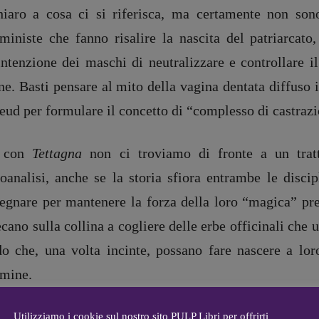
hiaro a cosa ci si riferisca, ma certamente non sono
ministe che fanno risalire la nascita del patriarcato,
’intenzione dei maschi di neutralizzare e controllare 
e. Basti pensare al mito della vagina dentata diffuso 
DIRETTRICE RESPONSABILE
Antonella Marrone
e
eud per formulare il concetto di “complesso di castraz
er 40
R
EDAZIONE
 con
Tettagna
non ci troviamo di fronte a un tratt
Walter Catalano
,
Giuseppe
a
Costigliola
,
Anna da Re
,
coanalisi, anche se la storia sfiora entrambe le disci
Roberto Derobertis
,
Elio
egnare per mantenere la forza della loro “magica” pre
Grasso
,
Fabio Malagnini
,
mmersi
Valentina Marcoli
,
Elisabetta
ecano sulla collina a cogliere delle erbe officinali che u
22-2022
Michielin
,
Nicole Spallina
,
o che, una volta incinte, possano fare nascere a lor
Roberto Sturm
,
Tania Tonin
mine.
CONTATTI
i
Case editrici e coordinamento
allard
recensioni
:
uolo centrale della storia raccontata da Patrizia de Luca 
Utilizziamo i cookie sul nostro sito PULP Libri per offrirti