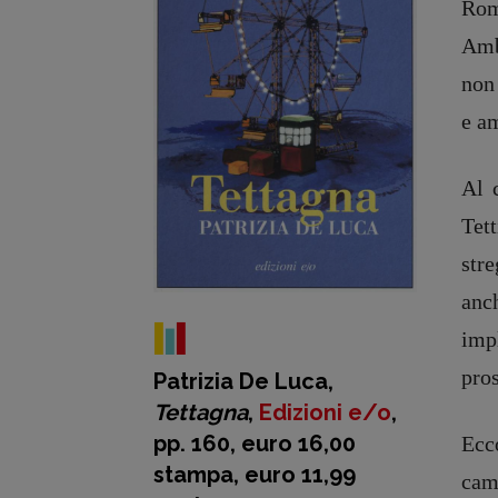
Rom
Amb
non 
e am
Al 
Tet
str
anc
imp
pros
Patrizia De Luca,
Tettagna
,
Edizioni e/o
,
pp. 160, euro 16,00
Ecc
stampa, euro 11,99
camb