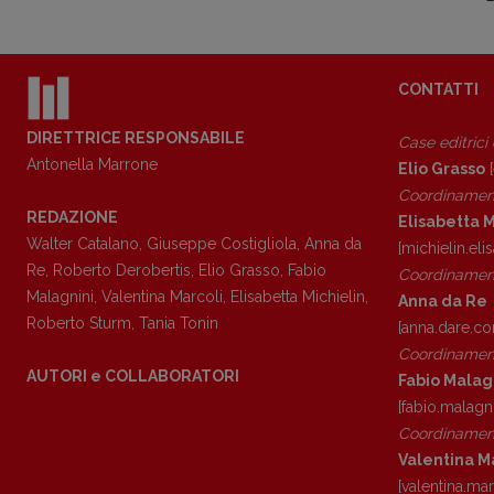
CONTATTI
DIRETTRICE RESPONSABILE
Case editrici
Antonella Marrone
Elio Grasso
[
Coordinamen
REDAZIONE
Elisabetta M
Walter Catalano
,
Giuseppe Costigliola
,
Anna da
[michielin.el
Re
,
Roberto Derobertis
,
Elio Grasso
,
Fabio
Coordinament
Malagnini
,
Valentina Marcoli
,
Elisabetta Michielin
,
Anna da Re
Roberto Sturm
,
Tania Tonin
[anna.dare.c
Coordinament
AUTORI e COLLABORATORI
Fabio Malag
[fabio.malagn
Coordinament
Valentina M
[valentina.ma