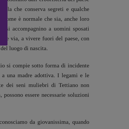
Ziella che conserva segreti e qualche
 e come è normale che sia, anche loro
che si accompagnino a uomini sposati
rle via, a vivere fuori del paese, con
del luogo di nascita.
dio si compie sotto forma di incidente
e a una madre adottiva. I legami e le
nte dei seni muliebri di Tettiano non
a, possono essere necessarie soluzioni
e conosciamo da giovanissima, quando