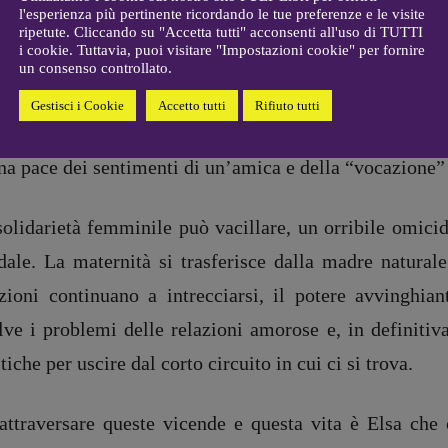
l'esperienza più pertinente ricordando le tue preferenze e le visite
gelisti
Elio Grasso
turalmente) e della donna che l’ha in gestione, tale 
ripetute. Cliccando su "Accetta tutti" acconsenti all'uso di TUTTI
[eliovoyager@gmail.com]
i cookie. Tuttavia, puoi visitare "Impostazioni cookie" per fornire
Coordinamento Primo Piano
:
tero sulle vicende affettive delle paesane. Come tutti
un consenso controllato.
Elisabetta Michielin
o travolte da passioni e sentimenti, e può capitare 
Gestisci i Cookie
Accetto tutti
Rifiuto tutti
[michielin.elisabetta@gmail.com]
ure ancora che sposino uomini perché in grado di porta
Coordinamento News in breve:
Anna da Re
a pace dei sentimenti di un’amica e della “vocazione” 
[anna.dare.comunicazione@gmail.
com]
Coordinamento Fumetti:
solidarietà femminile può vacillare, un orribile omici
Fabio Malagnini
adale. La maternità si trasferisce dalla madre natural
[fabio.malagnini@gmail.
com]
Coordinamento Pulp for kids e
azioni continuano a intrecciarsi, il potere avvinghia
social media:
lve i problemi delle relazioni amorose e, in definitiv
Valentina Marcoli
[valentina.marcoli@gmail.
com]
tiche per uscire dal corto circuito in cui ci si trova.
ARCHIVIO E AUTORI
attraversare queste vicende e questa vita è Elsa ch