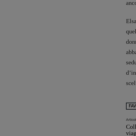
anc
Copyright © 2018 – 2023 Pulp Magazine – Associazione Pulp Magazine – 
Els
quel
donn
abba
sedu
d’i
scel
FA
Artic
Col
via