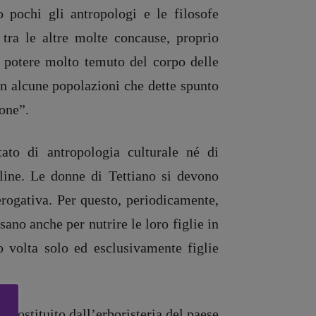
 pochi gli antropologi e le filosofe
 tra le altre molte concause, proprio
il potere molto temuto del corpo delle
in alcune popolazioni che dette spunto
ione”.
ato di antropologia culturale né di
pline. Le donne di Tettiano si devono
rogativa. Per questo, periodicamente,
sano anche per nutrire le loro figlie in
o volta solo ed esclusivamente figlie
è costituito dall’erboristeria del paese