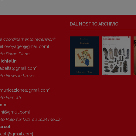
DAL NOSTRO ARCHIVIO
 e coordinamento recensioni
:
eliovoyager@gmail.com]
to Primo Piano
:
ichielin
isabetta@gmail.com]
o News in breve:
omunicazione@gmail.
com]
o Fumetti:
nini
ini@gmail.
com]
o Pulp for kids e social media:
arcoli
rcoli@gmail.
com]