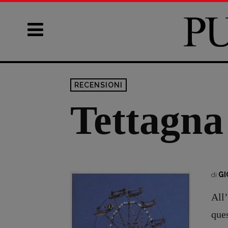
RECENSIONI
Tettagna
GI
di
All’
que