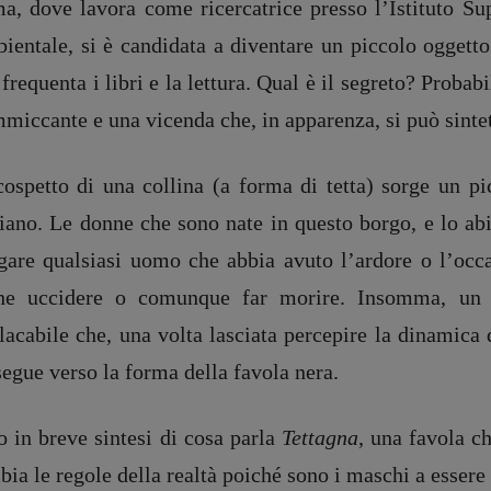
a, dove lavora come ricercatrice presso l’Istituto Sup
ientale, si è candidata a diventare un piccolo oggetto
frequenta i libri e la lettura. Qual è il segreto? Probab
miccante e una vicenda che, in apparenza, si può sintet
cospetto di una collina (a forma di tetta) sorge un p
tiano. Le donne che sono nate in questo borgo, e lo ab
egare qualsiasi uomo che abbia avuto l’ardore o l’occa
he uccidere o comunque far morire. Insomma, un p
lacabile che, una volta lasciata percepire la dinamica
egue verso la forma della favola nera.
o in breve sintesi di cosa parla
Tettagna
, una favola c
ia le regole della realtà poiché sono i maschi a esser