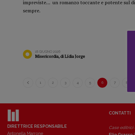
impreviste… un romanzo toccante e potente sul dive
Libro & Film
Pasolini 19
sempre.
Pulp for kids
Psichedelia
Opera prima
Scienza
Stranimond
Tornare a B
Valerio Evan
18 GIUGNO 2026
Misericordia, di Lídia Jorge
Vampirismi
Zong!
1
2
3
4
5
6
7
8
CONTATTI
DIRETTRICE RESPONSABILE
Case editrici
Antonella Marrone
Elio Grasso
[