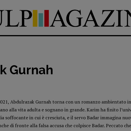
ak Gurnah
DIRETTRICE RESPONSABILE
Antonella Marrone
e
er 40
R
EDAZIONE
l 2021, Abdulrazak Gurnah torna con un romanzo ambientato i
Walter Catalano
,
Giuseppe
ciano alla vita adulta e sognano in grande. Karim ha finito l’uni
a
Costigliola
,
Anna da Re
,
ia soffocante in cui è cresciuta, e il servo Badar immagina nuov
Roberto Derobertis
,
Elio
 anche di fronte alla falsa accusa che colpisce Badar. Peccato ch
Grasso
,
Fabio Malagnini
,
mmersi