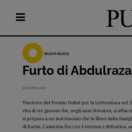
NUOVI NUOVI
Furto di Abdulraz
Recensioni
DOSSIER
Primo Piano
12 dicembr
9 GIUGNO 2025
Interviste
Blade Runn
Vincitore del Premio Nobel per la Letteratura ne
RUBRICHE
Editoria
vita di tre giovani che, negli anni Novanta, si affac
Archeologie del
Intelligenz
si prepara a un matrimonio che la liberi dalla famigl
presente
Artificiale
di Karim. L’amicizia fra i tre è intensa e definitiva,
Fumetti
Maestri so