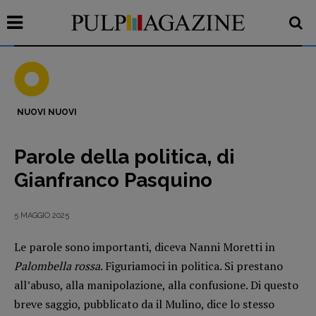
NUOVI NUOVI
Recensioni
Parole della politica, di
Primo Piano
Gianfranco Pasquino
Interviste
RUBRICHE
5 MAGGIO 2025
Archeologie del
Le parole sono importanti, diceva Nanni Moretti in
presente
Palombella rossa
. Figuriamoci in politica. Si prestano
Fumetti
all’abuso, alla manipolazione, alla confusione. Di questo
Libro & Film
breve saggio, pubblicato da il Mulino, dice lo stesso
Pulp for kids