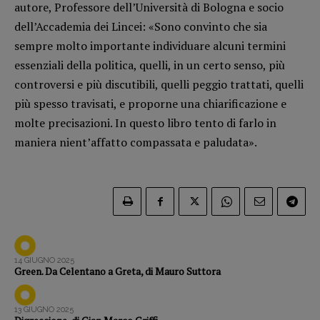
autore, Professore dell’Università di Bologna e socio
Opera prima
dell’Accademia dei Lincei: «Sono convinto che sia
sempre molto importante individuare alcuni termini
DOSSIER
essenziali della politica, quelli, in un certo senso, più
12 dicembre
controversi e più discutibili, quelli peggio trattati, quelli
Blade Runner 40
più spesso travisati, e proporne una chiarificazione e
Editoria
molte precisazioni. In questo libro tento di farlo in
Intelligenza Artificiale
maniera nient’affatto compassata e paludata».
Maestri sommersi
Pasolini 1922-2022
Psichedelia
Scienza
Stranimondi
Tornare a Ballard
14 GIUGNO 2025
Green. Da Celentano a Greta, di Mauro Suttora
Valerio Evangelisti
Vampirismi
13 GIUGNO 2025