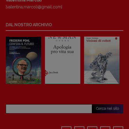
Valentina Marcoli
[valentina.marcoli@gmail.
com]
DAL NOSTRO ARCHIVIO
Cerca nel sito