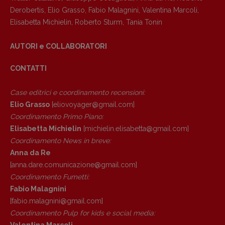
Anna da Re
Derobertis
,
Elio Grasso
,
Fabio Malagnini
,
Valentina Marcoli
,
[anna.dare.comunicazione@gmail.
com]
Elisabetta Michielin
,
Roberto Sturm
,
Tania Tonin
Coordinamento Fumetti:
Fabio Malagnini
AUTORI e COLLABORATORI
[fabio.malagnini@gmail.
com]
Coordinamento Pulp for kids e social
CONTATTI
media:
Valentina Marcoli
Case editrici e coordinamento recensioni
:
[valentina.marcoli@gmail.
com]
Elio Grasso
[eliovoyager@gmail.com]
Coordinamento Primo Piano
:
ARCHIVIO E AUTORI
Elisabetta Michielin
[michielin.elisabetta@gmail.com]
Coordinamento News in breve:
Anna da Re
[anna.dare.comunicazione@gmail.
com]
Coordinamento Fumetti:
Fabio Malagnini
[fabio.malagnini@gmail.
com]
Coordinamento Pulp for kids e social media: