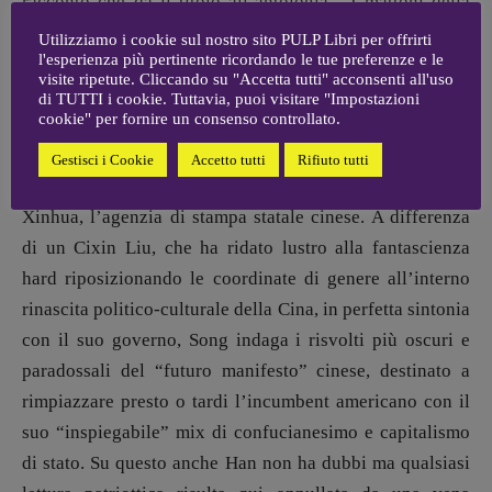
racconto che dà il titolo all’antologia, “I mattoni della
rinascita”) o a cerimonie del lutto di un passato che il
Utilizziamo i cookie sul nostro sito PULP Libri per offrirti
l'esperienza più pertinente ricordando le tue preferenze e le
procedere della civilizzazione ha reso indecifrabile (“Le
visite ripetute. Cliccando su "Accetta tutti" acconsenti all'uso
tombe del cosmo”).
di TUTTI i cookie. Tuttavia, puoi visitare "Impostazioni
cookie" per fornire un consenso controllato.
Malgrado alcune sue opere risultino ancora impigliate
nelle maglie della censura, almeno in madre patria, Han
Gestisci i Cookie
Accetto tutti
Rifiuto tutti
Song concilia il suo lavoro di scrittore con quello per la
Xinhua, l’agenzia di stampa statale cinese. A differenza
di un Cixin Liu, che ha ridato lustro alla fantascienza
hard riposizionando le coordinate di genere all’interno
rinascita politico-culturale della Cina, in perfetta sintonia
con il suo governo, Song indaga i risvolti più oscuri e
paradossali del “futuro manifesto” cinese, destinato a
rimpiazzare presto o tardi l’incumbent americano con il
suo “inspiegabile” mix di confucianesimo e capitalismo
di stato. Su questo anche Han non ha dubbi ma qualsiasi