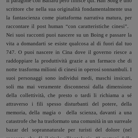
Il paragone con Ballard però finisce qui. Han Song è uno
Elisabetta Michielin
scrittore che nella sua originalità fondamentalmente usa
[michielin.elisabetta@gmail.com]
la fantascienza come piattaforma narrativa matura, per
Coordinamento News in breve:
raccontare il post human “con caratteristiche cinesi”.
Anna da Re
[anna.dare.comunicazione@gmail.
com]
Nei suoi racconti puoi nascere su un Boing e passare la
Coordinamento Fumetti:
vita a domandarti se esiste qualcosa al di fuori dal tuo
Fabio Malagnini
747. O puoi nascere in Cina dove il governo riesce a
[fabio.malagnini@gmail.
com]
raddoppiare la produttività grazie a un farmaco che di
Coordinamento Pulp for kids e social
notte trasforma milioni di cinesi in operosi sonnambuli. I
media:
Valentina Marcoli
suoi personaggi sono individui medi, maschi insicuri,
[valentina.marcoli@gmail.
com]
soli ma mai veramente disconnessi dalla dimensione
ARCHIVIO E AUTORI
della collettività, che presto o tardi li richiama a sé
attraverso i fili spesso disturbanti del potere, della
memoria, della magia o della scienza, davanti a una
catastrofe che ha trasformato una comunità in un surreale
bazar del soprannaturale per turisti del dolore (nel