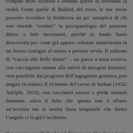
compito dello scrittore è semmai quello di inventare la
Valerio Evangelisti
realtà. Come quelle di Ballard, del resto, le sue storie
Vampirismi
possono ricordare la freddezza un po’ autoptica di chi
Zong!
non intende “svelare” la psicopatologia del presente
dietro a fatti inconsueti, perché in fondo basta
DIRETTRICE RESPONSABILE
descriverla per come già appare, soltanto mimetizzata in
Antonella Marrone
un futuro contiguo al nostro e persino ovvio. Il sadismo
R
EDAZIONE
di “Caccia alle belle donne” – un parco a tema erotico,
Walter Catalano
,
Giuseppe Costigliola
,
con cacciagione umana alla mercé di misogini danarosi,
Anna da Re
,
Roberto Derobertis
,
Elio
reso possibile dai progressi dell’ingegneria genetica, può
Grasso
,
Fabio Malagnini
,
Valentina
magari ricordarci
Il richiamo del corno
di Sarban (1952;
Marcoli
,
Elisabetta Michielin
,
Nicole
Spallina
,
Roberto Sturm
,
Tania Tonin
Adelphi, 2015), con cacciatori nazisti e prede mutanti
femmine, salvo il fatto che questa non è affatto
CONTATTI
un’ucronia ma la nostra linea temporale che dietro
Case editrici e coordinamento
l’angolo ci fa già l’occhietto.
recensioni
:
Elio Grasso
[eliovoyager@gmail.com]
Coordinamento Primo Piano
: