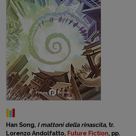
Recensioni
Primo Piano
Interviste
RUBRICHE
Archeologie del
Han Song,
I mattoni della rinascita
, tr.
presente
Lorenzo Andolfatto,
Future Fiction
, pp.