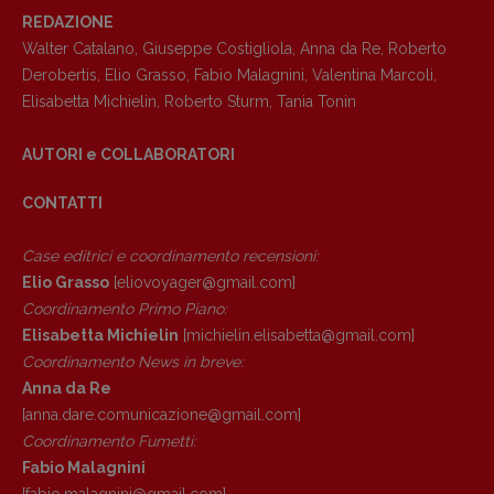
REDAZIONE
Walter Catalano
,
Giuseppe Costigliola
,
Anna da Re
,
Roberto
Derobertis
,
Elio Grasso
,
Fabio Malagnini
,
Valentina Marcoli
,
Elisabetta Michielin
,
Roberto Sturm
,
Tania Tonin
AUTORI e COLLABORATORI
CONTATTI
Case editrici e coordinamento recensioni
:
Elio Grasso
[eliovoyager@gmail.com]
Coordinamento Primo Piano
:
Elisabetta Michielin
[michielin.elisabetta@gmail.com]
Coordinamento News in breve:
Copyright © 2018 – 2023 Pulp Magazine –
Anna da Re
Associazione Pulp Magazine – registrazione
[anna.dare.comunicazione@gmail.
com]
Tribunale Milano n° 5864/2023 – cod. fis.
Coordinamento Fumetti:
97943720157 –
Privacy
Fabio Malagnini