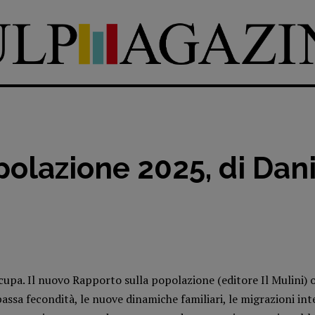
olazione 2025, di Dani
DIRETTRICE RESPONSABILE
Antonella Marrone
e
er 40
R
EDAZIONE
Walter Catalano
,
Giuseppe
a
Costigliola
,
Anna da Re
,
cupa. Il nuovo Rapporto sulla popolazione (editore Il Mulini) 
Roberto Derobertis
,
Elio
a fecondità, le nuove dinamiche familiari, le migrazioni intern
Grasso
,
Fabio Malagnini
,
mmersi