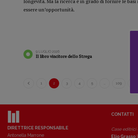
longevità. Ma la ricerca è in grado di fornire le b
Libro & Film
Pasolini 19
essere un’opportunità.
Pulp for kids
Psichedelia
Opera prima
Scienza
Stranimond
Tornare a B
Valerio Evan
9 LUGLIO 2026
Il libro vincitore dello Strega
Vampirismi
Zong!
1
2
3
4
5
…
109
110
CONTATTI
DIRETTRICE RESPONSABILE
Case editrici
Antonella Marrone
Elio Grasso
[