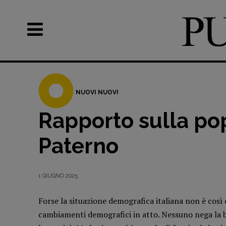
NUOVI NUOVI
Rapporto sulla pop
Recensioni
DOSSIER
Paterno
Primo Piano
12 dicembr
Interviste
Blade Runn
1 GIUGNO 2025
RUBRICHE
Editoria
Archeologie del
Intelligenz
Forse la situazione demografica italiana non è così 
presente
Artificiale
cambiamenti demografici in atto. Nessuno nega la bass
Fumetti
Maestri so