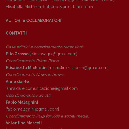
Anna da Re
Elisabetta Michielin
,
Roberto Sturm
,
Tania Tonin
[anna.dare.comunicazione@gmail.
com]
Coordinamento Fumetti:
AUTORI e COLLABORATORI
Fabio Malagnini
[fabio.malagnini@gmail.
com]
CONTATTI
Coordinamento Pulp for kids e social
media:
Case editrici e coordinamento recensioni
:
Valentina Marcoli
Elio Grasso
[eliovoyager@gmail.com]
[valentina.marcoli@gmail.
com]
Coordinamento Primo Piano
:
Elisabetta Michielin
[michielin.elisabetta@gmail.com]
ARCHIVIO E AUTORI
Coordinamento News in breve:
Anna da Re
[anna.dare.comunicazione@gmail.
com]
Coordinamento Fumetti:
Fabio Malagnini
[fabio.malagnini@gmail.
com]
Coordinamento Pulp for kids e social media:
Valentina Marcoli