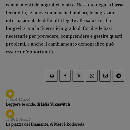
cambiamenti demografici in atto. Nessuno nega la bassa
Opera prima
fecondità, le nuove dinamiche familiari, le migrazioni
internazionali, le difficoltà legate alla salute e alla
DOSSIER
longevità. Ma la ricerca è in grado di fornire le basi
12 dicembre
necessarie per prevedere, comprendere e gestire questi
Blade Runner 40
problemi, e anche il cambiamento demografico può
Editoria
essere un’opportunità.
Intelligenza Artificiale
Maestri sommersi
Pasolini 1922-2022
Psichedelia
Scienza
Stranimondi
23 GIUGNO 2026
Leggere le onde, di Lidia Yuknavitch
Tornare a Ballard
Valerio Evangelisti
22 GIUGNO 2026
Vampirismi
La piazza del Diamante, di Mercè Rodoreda