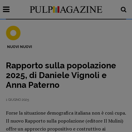
NUOVI NUOVI
Recensioni
Rapporto sulla popolazione
Primo Piano
2025, di Daniele Vignoli e
Interviste
Anna Paterno
RUBRICHE
Archeologie del
1 GIUGNO 2025
presente
Fumetti
Forse la situazione demografica italiana non è così cupa.
Libro & Film
Il nuovo Rapporto sulla popolazione (editore Il Mulini)
offre un approccio propositivo e costruttivo ai
Pulp for kids